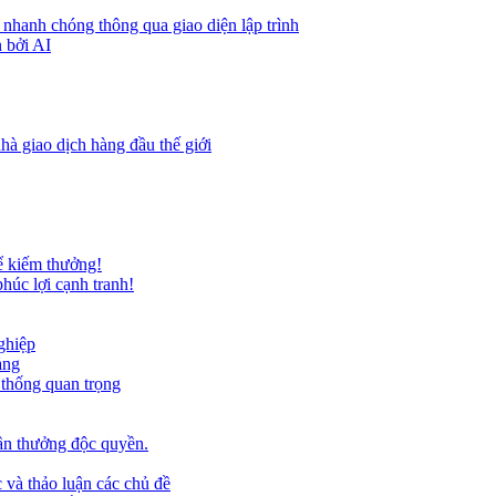
 nhanh chóng thông qua giao diện lập trình
 bởi AI
hà giao dịch hàng đầu thế giới
ể kiếm thưởng!
húc lợi cạnh tranh!
ghiệp
ảng
 thống quan trọng
ần thưởng độc quyền.
 và thảo luận các chủ đề