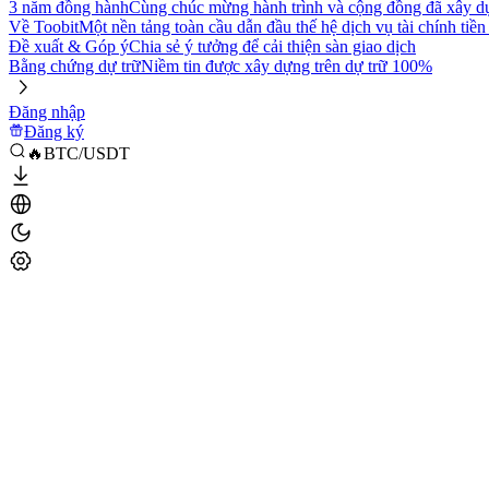
3 năm đồng hành
Cùng chúc mừng hành trình và cộng đồng đã xây d
Về Toobit
Một nền tảng toàn cầu dẫn đầu thế hệ dịch vụ tài chính tiền
Đề xuất & Góp ý
Chia sẻ ý tưởng để cải thiện sàn giao dịch
Bằng chứng dự trữ
Niềm tin được xây dựng trên dự trữ 100%
Đăng nhập
Đăng ký
🔥BTC/USDT