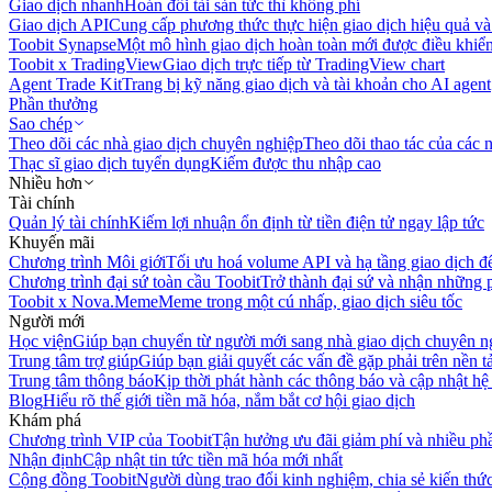
Giao dịch nhanh
Hoán đổi tài sản tức thì không phí
Giao dịch API
Cung cấp phương thức thực hiện giao dịch hiệu quả và
Toobit Synapse
Một mô hình giao dịch hoàn toàn mới được điều khiển
Toobit x TradingView
Giao dịch trực tiếp từ TradingView chart
Agent Trade Kit
Trang bị kỹ năng giao dịch và tài khoản cho AI agent
Phần thưởng
Sao chép
Theo dõi các nhà giao dịch chuyên nghiệp
Theo dõi thao tác của các n
Thạc sĩ giao dịch tuyển dụng
Kiếm được thu nhập cao
Nhiều hơn
Tài chính
Quản lý tài chính
Kiếm lợi nhuận ổn định từ tiền điện tử ngay lập tức
Khuyến mãi
Chương trình Môi giới
Tối ưu hoá volume API và hạ tầng giao dịch đ
Chương trình đại sứ toàn cầu Toobit
Trở thành đại sứ và nhận những p
Toobit x Nova.Meme
Meme trong một cú nhấp, giao dịch siêu tốc
Người mới
Học viện
Giúp bạn chuyển từ người mới sang nhà giao dịch chuyên n
Trung tâm trợ giúp
Giúp bạn giải quyết các vấn đề gặp phải trên nền t
Trung tâm thông báo
Kịp thời phát hành các thông báo và cập nhật hệ
Blog
Hiểu rõ thế giới tiền mã hóa, nắm bắt cơ hội giao dịch
Khám phá
Chương trình VIP của Toobit
Tận hưởng ưu đãi giảm phí và nhiều ph
Nhận định
Cập nhật tin tức tiền mã hóa mới nhất
Cộng đồng Toobit
Người dùng trao đổi kinh nghiệm, chia sẻ kiến thức