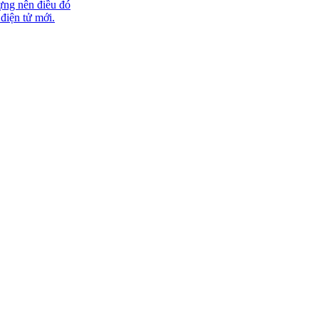
ựng nên điều đó
 điện tử mới.