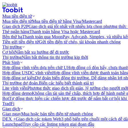
Mua tiền điện tử
Mua tiền điện tử
Mua tiền điện tử bằng Visa/Mastercard
Giao dịch P2P
Giao dịch giá tốt nhất với nhiều lựa chọn phương thức
Thẻ ngân hàng
Thanh toán bằng Visa hoặc Mastercard
Bên thứ ba
Thanh toán qua MoonPay, Advcash, Simplex, và nhiều kê
Tiền gửi tiền điện tử
Gửi tiền điện tử chéo, tài khoản nhanh chóng
Thị trường
Cơ hội
Nắm bắt xu hướng để đi trước
Thị trường
Nắm bắt thông tin thị trường kịp thời
Phái Sinh
Hợp đồng vĩnh viễn dựa trên chữ U
Hợp đồng có đòn bẩy, chưa than
Hợp đồng USDC vĩnh viễn
Hợp đồng vĩnh viễn được thanh toán b
Hợp đồng sự kiện
Dự đoán biến động thị trường. Dễ dàng nhận lợi n
Thị trường dự đoán.
Biến các hiểu biết thành giá trị
Lite vĩnh viễn
Phương thức giao dịch tối giản, lý tưởng cho người mới
Hợp đồng demo
Không cần tài sản thế chấp, thích hợp để hành nghề 
Bot
Tự động thực hiện các chiến lược đặt trước để nắm bắt cơ hội khi
TradFi
Giao dịch
Giao ngay
Mua hoặc bán tiền điện tử nhanh chóng
DEX +
Giao dịch các token Web3 phổ biến trên chuỗi một cách dễ d
Launchpad
Truy cập các listing token giai đoạn đầu