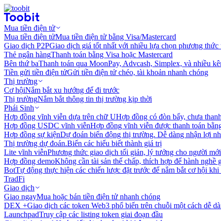
Mua tiền điện tử
Mua tiền điện tử
Mua tiền điện tử bằng Visa/Mastercard
Giao dịch P2P
Giao dịch giá tốt nhất với nhiều lựa chọn phương thức
Thẻ ngân hàng
Thanh toán bằng Visa hoặc Mastercard
Bên thứ ba
Thanh toán qua MoonPay, Advcash, Simplex, và nhiều kê
Tiền gửi tiền điện tử
Gửi tiền điện tử chéo, tài khoản nhanh chóng
Thị trường
Cơ hội
Nắm bắt xu hướng để đi trước
Thị trường
Nắm bắt thông tin thị trường kịp thời
Phái Sinh
Hợp đồng vĩnh viễn dựa trên chữ U
Hợp đồng có đòn bẩy, chưa than
Hợp đồng USDC vĩnh viễn
Hợp đồng vĩnh viễn được thanh toán b
Hợp đồng sự kiện
Dự đoán biến động thị trường. Dễ dàng nhận lợi n
Thị trường dự đoán.
Biến các hiểu biết thành giá trị
Lite vĩnh viễn
Phương thức giao dịch tối giản, lý tưởng cho người mới
Hợp đồng demo
Không cần tài sản thế chấp, thích hợp để hành nghề 
Bot
Tự động thực hiện các chiến lược đặt trước để nắm bắt cơ hội khi
TradFi
Giao dịch
Giao ngay
Mua hoặc bán tiền điện tử nhanh chóng
DEX +
Giao dịch các token Web3 phổ biến trên chuỗi một cách dễ d
Launchpad
Truy cập các listing token giai đoạn đầu