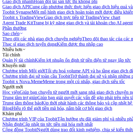
Giao dịch nhanh
Hoán đổi tài sản tức thì không phí
Giao dịch API
Cung cấp phương thức thực hiện giao dịch hiệu quả và
Toobit Synapse
Một mô hình giao dịch hoàn toàn mới được điều khiển
Toobit x TradingView
Giao dịch trực tiếp từ TradingView chart
Agent Trade Kit
Trang bị kỹ năng giao dịch và tài khoản cho AI agent
Phần thưởng
Sao chép
Theo dõi các nhà giao dịch chuyên nghiệp
Theo dõi thao tác của các n
Thạc sĩ giao dịch tuyển dụng
Kiếm được thu nhập cao
Nhiều hơn
Tài chính
Quản lý tài chính
Kiếm lợi nhuận ổn định từ tiền điện tử ngay lập tức
Khuyến mãi
Chương trình Môi giới
Tối ưu hoá volume API và hạ tầng giao dịch đ
Chương trình đại sứ toàn cầu Toobit
Trở thành đại sứ và nhận những p
Toobit x Nova.Meme
Meme trong một cú nhấp, giao dịch siêu tốc
Người mới
Học viện
Giúp bạn chuyển từ người mới sang nhà giao dịch chuyên n
Trung tâm trợ giúp
Giúp bạn giải quyết các vấn đề gặp phải trên nền t
Trung tâm thông báo
Kịp thời phát hành các thông báo và cập nhật hệ
Blog
Hiểu rõ thế giới tiền mã hóa, nắm bắt cơ hội giao dịch
Khám phá
Chương trình VIP của Toobit
Tận hưởng ưu đãi giảm phí và nhiều ph
Nhận định
Cập nhật tin tức tiền mã hóa mới nhất
Cộng đồng Toobit
Người dùng trao đổi kinh nghiệm, chia sẻ kiến thức