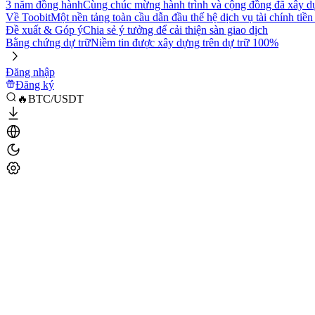
3 năm đồng hành
Cùng chúc mừng hành trình và cộng đồng đã xây d
Về Toobit
Một nền tảng toàn cầu dẫn đầu thế hệ dịch vụ tài chính tiền
Đề xuất & Góp ý
Chia sẻ ý tưởng để cải thiện sàn giao dịch
Bằng chứng dự trữ
Niềm tin được xây dựng trên dự trữ 100%
Đăng nhập
Đăng ký
🔥BTC/USDT