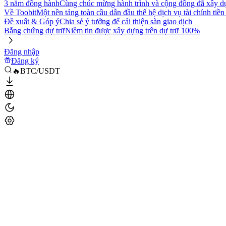
3 năm đồng hành
Cùng chúc mừng hành trình và cộng đồng đã xây d
Về Toobit
Một nền tảng toàn cầu dẫn đầu thế hệ dịch vụ tài chính tiền
Đề xuất & Góp ý
Chia sẻ ý tưởng để cải thiện sàn giao dịch
Bằng chứng dự trữ
Niềm tin được xây dựng trên dự trữ 100%
Đăng nhập
Đăng ký
🔥BTC/USDT