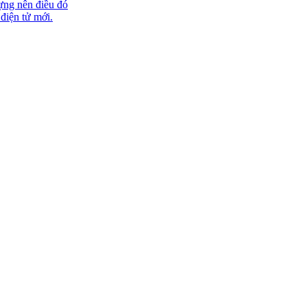
ựng nên điều đó
 điện tử mới.