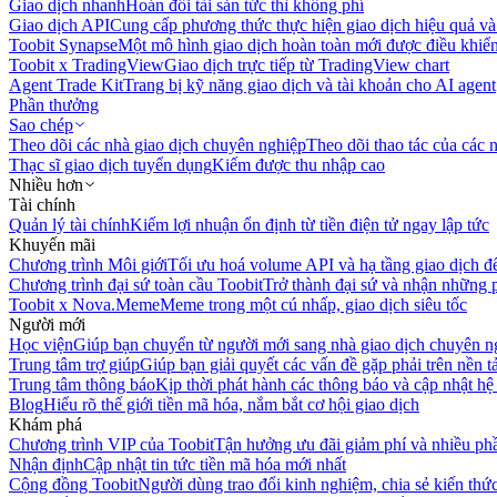
Giao dịch nhanh
Hoán đổi tài sản tức thì không phí
Giao dịch API
Cung cấp phương thức thực hiện giao dịch hiệu quả và
Toobit Synapse
Một mô hình giao dịch hoàn toàn mới được điều khiển
Toobit x TradingView
Giao dịch trực tiếp từ TradingView chart
Agent Trade Kit
Trang bị kỹ năng giao dịch và tài khoản cho AI agent
Phần thưởng
Sao chép
Theo dõi các nhà giao dịch chuyên nghiệp
Theo dõi thao tác của các n
Thạc sĩ giao dịch tuyển dụng
Kiếm được thu nhập cao
Nhiều hơn
Tài chính
Quản lý tài chính
Kiếm lợi nhuận ổn định từ tiền điện tử ngay lập tức
Khuyến mãi
Chương trình Môi giới
Tối ưu hoá volume API và hạ tầng giao dịch đ
Chương trình đại sứ toàn cầu Toobit
Trở thành đại sứ và nhận những p
Toobit x Nova.Meme
Meme trong một cú nhấp, giao dịch siêu tốc
Người mới
Học viện
Giúp bạn chuyển từ người mới sang nhà giao dịch chuyên n
Trung tâm trợ giúp
Giúp bạn giải quyết các vấn đề gặp phải trên nền t
Trung tâm thông báo
Kịp thời phát hành các thông báo và cập nhật hệ
Blog
Hiểu rõ thế giới tiền mã hóa, nắm bắt cơ hội giao dịch
Khám phá
Chương trình VIP của Toobit
Tận hưởng ưu đãi giảm phí và nhiều ph
Nhận định
Cập nhật tin tức tiền mã hóa mới nhất
Cộng đồng Toobit
Người dùng trao đổi kinh nghiệm, chia sẻ kiến thức