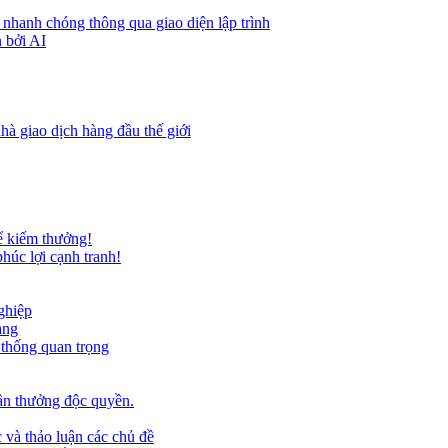
 nhanh chóng thông qua giao diện lập trình
 bởi AI
hà giao dịch hàng đầu thế giới
ể kiếm thưởng!
húc lợi cạnh tranh!
ghiệp
ảng
 thống quan trọng
ần thưởng độc quyền.
 và thảo luận các chủ đề