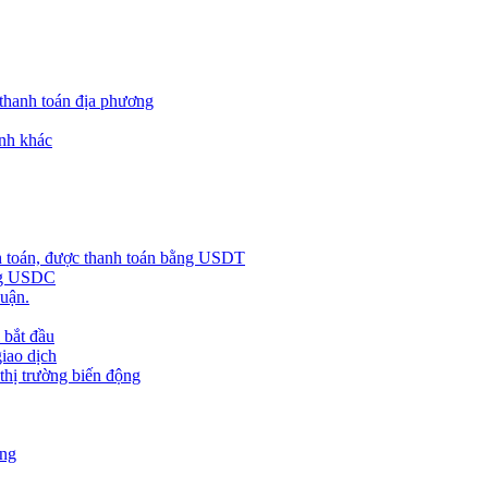
 thanh toán địa phương
nh khác
h toán, được thanh toán bằng USDT
ằng USDC
huận.
 bắt đầu
giao dịch
 thị trường biến động
àng