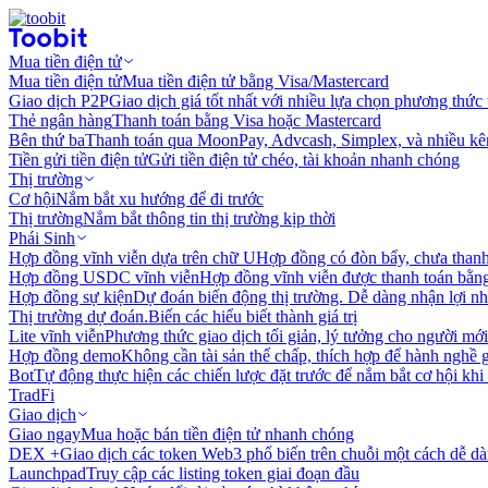
Mua tiền điện tử
Mua tiền điện tử
Mua tiền điện tử bằng Visa/Mastercard
Giao dịch P2P
Giao dịch giá tốt nhất với nhiều lựa chọn phương thức
Thẻ ngân hàng
Thanh toán bằng Visa hoặc Mastercard
Bên thứ ba
Thanh toán qua MoonPay, Advcash, Simplex, và nhiều kê
Tiền gửi tiền điện tử
Gửi tiền điện tử chéo, tài khoản nhanh chóng
Thị trường
Cơ hội
Nắm bắt xu hướng để đi trước
Thị trường
Nắm bắt thông tin thị trường kịp thời
Phái Sinh
Hợp đồng vĩnh viễn dựa trên chữ U
Hợp đồng có đòn bẩy, chưa than
Hợp đồng USDC vĩnh viễn
Hợp đồng vĩnh viễn được thanh toán b
Hợp đồng sự kiện
Dự đoán biến động thị trường. Dễ dàng nhận lợi n
Thị trường dự đoán.
Biến các hiểu biết thành giá trị
Lite vĩnh viễn
Phương thức giao dịch tối giản, lý tưởng cho người mới
Hợp đồng demo
Không cần tài sản thế chấp, thích hợp để hành nghề 
Bot
Tự động thực hiện các chiến lược đặt trước để nắm bắt cơ hội khi
TradFi
Giao dịch
Giao ngay
Mua hoặc bán tiền điện tử nhanh chóng
DEX +
Giao dịch các token Web3 phổ biến trên chuỗi một cách dễ d
Launchpad
Truy cập các listing token giai đoạn đầu