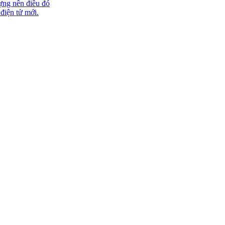
ựng nên điều đó
 điện tử mới.