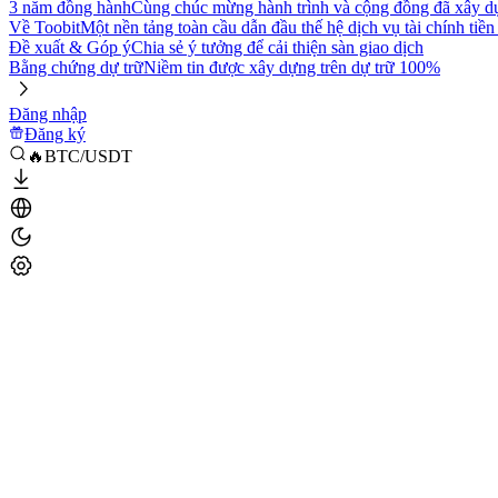
3 năm đồng hành
Cùng chúc mừng hành trình và cộng đồng đã xây d
Về Toobit
Một nền tảng toàn cầu dẫn đầu thế hệ dịch vụ tài chính tiền
Đề xuất & Góp ý
Chia sẻ ý tưởng để cải thiện sàn giao dịch
Bằng chứng dự trữ
Niềm tin được xây dựng trên dự trữ 100%
Đăng nhập
Đăng ký
🔥BTC/USDT