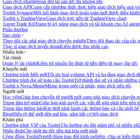
Giao dịch nhanh
Hoán đổi tài sản tức thì không phí
Giao dịch API
Cung cấp phương thức thực hiện giao dịch hiệu quả và
Toobit Synapse
Một mô hình giao dịch hoàn toàn mới được điều khiển
Toobit x TradingView
Giao dịch trực tiếp từ TradingView chart
Agent Trade Kit
Trang bị kỹ năng giao dịch và tài khoản cho AI agent
Phần thưởng
Sao chép
Theo dõi các nhà giao dịch chuyên nghiệp
Theo dõi thao tác của các n
Thạc sĩ giao dịch tuyển dụng
Kiếm được thu nhập cao
Nhiều hơn
Tài chính
Quản lý tài chính
Kiếm lợi nhuận ổn định từ tiền điện tử ngay lập tức
Khuyến mãi
Chương trình Môi giới
Tối ưu hoá volume API và hạ tầng giao dịch đ
Chương trình đại sứ toàn cầu Toobit
Trở thành đại sứ và nhận những p
Toobit x Nova.Meme
Meme trong một cú nhấp, giao dịch siêu tốc
Người mới
Học viện
Giúp bạn chuyển từ người mới sang nhà giao dịch chuyên n
Trung tâm trợ giúp
Giúp bạn giải quyết các vấn đề gặp phải trên nền t
Trung tâm thông báo
Kịp thời phát hành các thông báo và cập nhật hệ
Blog
Hiểu rõ thế giới tiền mã hóa, nắm bắt cơ hội giao dịch
Khám phá
Chương trình VIP của Toobit
Tận hưởng ưu đãi giảm phí và nhiều ph
Nhận định
Cập nhật tin tức tiền mã hóa mới nhất
Cộng đồng Toobit
Người dùng trao đổi kinh nghiệm, chia sẻ kiến thức