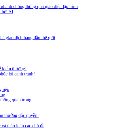
 nhanh chóng thông qua giao diện lập trình
 bởi AI
hà giao dịch hàng đầu thế giới
ể kiếm thưởng!
húc lợi cạnh tranh!
ghiệp
ảng
 thống quan trọng
ần thưởng độc quyền.
 và thảo luận các chủ đề