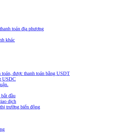
 thanh toán địa phương
nh khác
h toán, được thanh toán bằng USDT
ằng USDC
huận.
 bắt đầu
giao dịch
 thị trường biến động
àng