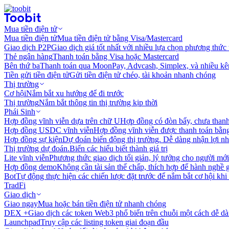
Mua tiền điện tử
Mua tiền điện tử
Mua tiền điện tử bằng Visa/Mastercard
Giao dịch P2P
Giao dịch giá tốt nhất với nhiều lựa chọn phương thức
Thẻ ngân hàng
Thanh toán bằng Visa hoặc Mastercard
Bên thứ ba
Thanh toán qua MoonPay, Advcash, Simplex, và nhiều kê
Tiền gửi tiền điện tử
Gửi tiền điện tử chéo, tài khoản nhanh chóng
Thị trường
Cơ hội
Nắm bắt xu hướng để đi trước
Thị trường
Nắm bắt thông tin thị trường kịp thời
Phái Sinh
Hợp đồng vĩnh viễn dựa trên chữ U
Hợp đồng có đòn bẩy, chưa than
Hợp đồng USDC vĩnh viễn
Hợp đồng vĩnh viễn được thanh toán b
Hợp đồng sự kiện
Dự đoán biến động thị trường. Dễ dàng nhận lợi n
Thị trường dự đoán.
Biến các hiểu biết thành giá trị
Lite vĩnh viễn
Phương thức giao dịch tối giản, lý tưởng cho người mới
Hợp đồng demo
Không cần tài sản thế chấp, thích hợp để hành nghề 
Bot
Tự động thực hiện các chiến lược đặt trước để nắm bắt cơ hội khi
TradFi
Giao dịch
Giao ngay
Mua hoặc bán tiền điện tử nhanh chóng
DEX +
Giao dịch các token Web3 phổ biến trên chuỗi một cách dễ d
Launchpad
Truy cập các listing token giai đoạn đầu