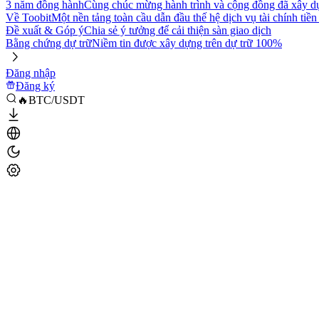
3 năm đồng hành
Cùng chúc mừng hành trình và cộng đồng đã xây d
Về Toobit
Một nền tảng toàn cầu dẫn đầu thế hệ dịch vụ tài chính tiền
Đề xuất & Góp ý
Chia sẻ ý tưởng để cải thiện sàn giao dịch
Bằng chứng dự trữ
Niềm tin được xây dựng trên dự trữ 100%
Đăng nhập
Đăng ký
🔥BTC/USDT