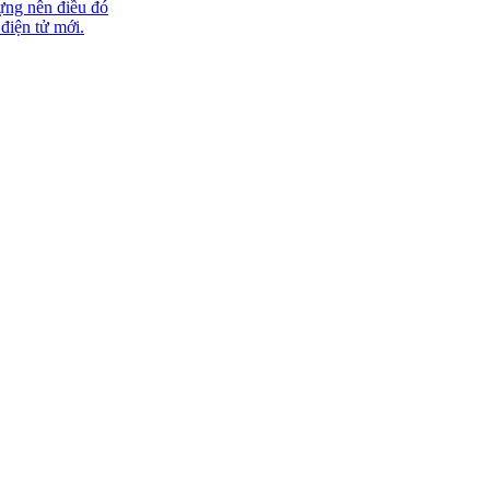
ựng nên điều đó
 điện tử mới.