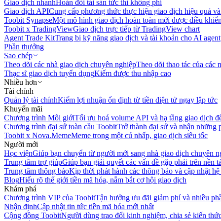
Giao dịch nhanh
Hoán đổi tài sản tức thì không phí
Giao dịch API
Cung cấp phương thức thực hiện giao dịch hiệu quả và
Toobit Synapse
Một mô hình giao dịch hoàn toàn mới được điều khiển
Toobit x TradingView
Giao dịch trực tiếp từ TradingView chart
Agent Trade Kit
Trang bị kỹ năng giao dịch và tài khoản cho AI agent
Phần thưởng
Sao chép
Theo dõi các nhà giao dịch chuyên nghiệp
Theo dõi thao tác của các n
Thạc sĩ giao dịch tuyển dụng
Kiếm được thu nhập cao
Nhiều hơn
Tài chính
Quản lý tài chính
Kiếm lợi nhuận ổn định từ tiền điện tử ngay lập tức
Khuyến mãi
Chương trình Môi giới
Tối ưu hoá volume API và hạ tầng giao dịch đ
Chương trình đại sứ toàn cầu Toobit
Trở thành đại sứ và nhận những p
Toobit x Nova.Meme
Meme trong một cú nhấp, giao dịch siêu tốc
Người mới
Học viện
Giúp bạn chuyển từ người mới sang nhà giao dịch chuyên n
Trung tâm trợ giúp
Giúp bạn giải quyết các vấn đề gặp phải trên nền t
Trung tâm thông báo
Kịp thời phát hành các thông báo và cập nhật hệ
Blog
Hiểu rõ thế giới tiền mã hóa, nắm bắt cơ hội giao dịch
Khám phá
Chương trình VIP của Toobit
Tận hưởng ưu đãi giảm phí và nhiều ph
Nhận định
Cập nhật tin tức tiền mã hóa mới nhất
Cộng đồng Toobit
Người dùng trao đổi kinh nghiệm, chia sẻ kiến thức