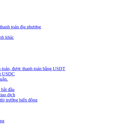
 thanh toán địa phương
nh khác
h toán, được thanh toán bằng USDT
ằng USDC
huận.
 bắt đầu
giao dịch
 thị trường biến động
àng