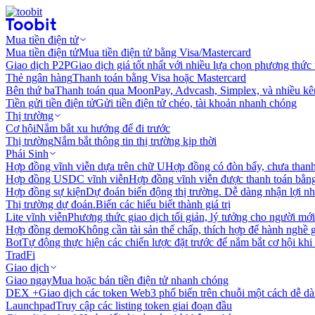
Mua tiền điện tử
Mua tiền điện tử
Mua tiền điện tử bằng Visa/Mastercard
Giao dịch P2P
Giao dịch giá tốt nhất với nhiều lựa chọn phương thức
Thẻ ngân hàng
Thanh toán bằng Visa hoặc Mastercard
Bên thứ ba
Thanh toán qua MoonPay, Advcash, Simplex, và nhiều kê
Tiền gửi tiền điện tử
Gửi tiền điện tử chéo, tài khoản nhanh chóng
Thị trường
Cơ hội
Nắm bắt xu hướng để đi trước
Thị trường
Nắm bắt thông tin thị trường kịp thời
Phái Sinh
Hợp đồng vĩnh viễn dựa trên chữ U
Hợp đồng có đòn bẩy, chưa than
Hợp đồng USDC vĩnh viễn
Hợp đồng vĩnh viễn được thanh toán b
Hợp đồng sự kiện
Dự đoán biến động thị trường. Dễ dàng nhận lợi n
Thị trường dự đoán.
Biến các hiểu biết thành giá trị
Lite vĩnh viễn
Phương thức giao dịch tối giản, lý tưởng cho người mới
Hợp đồng demo
Không cần tài sản thế chấp, thích hợp để hành nghề 
Bot
Tự động thực hiện các chiến lược đặt trước để nắm bắt cơ hội khi
TradFi
Giao dịch
Giao ngay
Mua hoặc bán tiền điện tử nhanh chóng
DEX +
Giao dịch các token Web3 phổ biến trên chuỗi một cách dễ d
Launchpad
Truy cập các listing token giai đoạn đầu