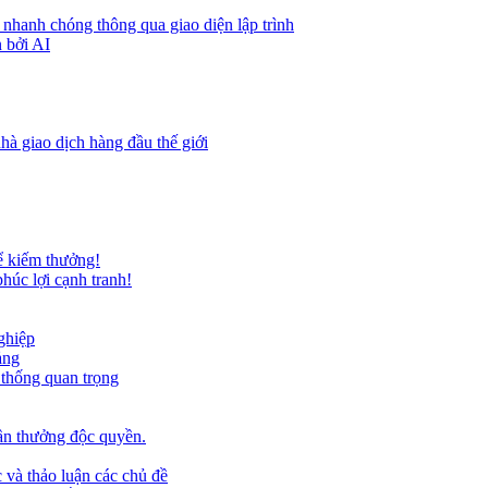
 nhanh chóng thông qua giao diện lập trình
 bởi AI
hà giao dịch hàng đầu thế giới
ể kiếm thưởng!
húc lợi cạnh tranh!
ghiệp
ảng
 thống quan trọng
ần thưởng độc quyền.
 và thảo luận các chủ đề