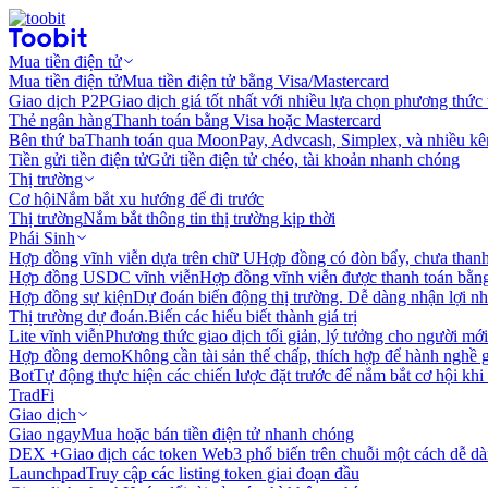
Mua tiền điện tử
Mua tiền điện tử
Mua tiền điện tử bằng Visa/Mastercard
Giao dịch P2P
Giao dịch giá tốt nhất với nhiều lựa chọn phương thức
Thẻ ngân hàng
Thanh toán bằng Visa hoặc Mastercard
Bên thứ ba
Thanh toán qua MoonPay, Advcash, Simplex, và nhiều kê
Tiền gửi tiền điện tử
Gửi tiền điện tử chéo, tài khoản nhanh chóng
Thị trường
Cơ hội
Nắm bắt xu hướng để đi trước
Thị trường
Nắm bắt thông tin thị trường kịp thời
Phái Sinh
Hợp đồng vĩnh viễn dựa trên chữ U
Hợp đồng có đòn bẩy, chưa than
Hợp đồng USDC vĩnh viễn
Hợp đồng vĩnh viễn được thanh toán b
Hợp đồng sự kiện
Dự đoán biến động thị trường. Dễ dàng nhận lợi n
Thị trường dự đoán.
Biến các hiểu biết thành giá trị
Lite vĩnh viễn
Phương thức giao dịch tối giản, lý tưởng cho người mới
Hợp đồng demo
Không cần tài sản thế chấp, thích hợp để hành nghề 
Bot
Tự động thực hiện các chiến lược đặt trước để nắm bắt cơ hội khi
TradFi
Giao dịch
Giao ngay
Mua hoặc bán tiền điện tử nhanh chóng
DEX +
Giao dịch các token Web3 phổ biến trên chuỗi một cách dễ d
Launchpad
Truy cập các listing token giai đoạn đầu