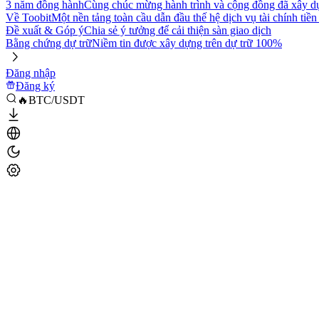
3 năm đồng hành
Cùng chúc mừng hành trình và cộng đồng đã xây d
Về Toobit
Một nền tảng toàn cầu dẫn đầu thế hệ dịch vụ tài chính tiền
Đề xuất & Góp ý
Chia sẻ ý tưởng để cải thiện sàn giao dịch
Bằng chứng dự trữ
Niềm tin được xây dựng trên dự trữ 100%
Đăng nhập
Đăng ký
🔥BTC/USDT