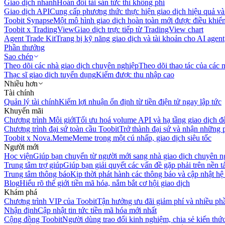
Giao dịch nhanh
Hoán đổi tài sản tức thì không phí
Giao dịch API
Cung cấp phương thức thực hiện giao dịch hiệu quả và
Toobit Synapse
Một mô hình giao dịch hoàn toàn mới được điều khiển
Toobit x TradingView
Giao dịch trực tiếp từ TradingView chart
Agent Trade Kit
Trang bị kỹ năng giao dịch và tài khoản cho AI agent
Phần thưởng
Sao chép
Theo dõi các nhà giao dịch chuyên nghiệp
Theo dõi thao tác của các n
Thạc sĩ giao dịch tuyển dụng
Kiếm được thu nhập cao
Nhiều hơn
Tài chính
Quản lý tài chính
Kiếm lợi nhuận ổn định từ tiền điện tử ngay lập tức
Khuyến mãi
Chương trình Môi giới
Tối ưu hoá volume API và hạ tầng giao dịch đ
Chương trình đại sứ toàn cầu Toobit
Trở thành đại sứ và nhận những p
Toobit x Nova.Meme
Meme trong một cú nhấp, giao dịch siêu tốc
Người mới
Học viện
Giúp bạn chuyển từ người mới sang nhà giao dịch chuyên n
Trung tâm trợ giúp
Giúp bạn giải quyết các vấn đề gặp phải trên nền t
Trung tâm thông báo
Kịp thời phát hành các thông báo và cập nhật hệ
Blog
Hiểu rõ thế giới tiền mã hóa, nắm bắt cơ hội giao dịch
Khám phá
Chương trình VIP của Toobit
Tận hưởng ưu đãi giảm phí và nhiều ph
Nhận định
Cập nhật tin tức tiền mã hóa mới nhất
Cộng đồng Toobit
Người dùng trao đổi kinh nghiệm, chia sẻ kiến thức