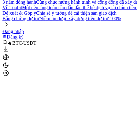
3 năm đồng hành
Cùng chúc mừng hành trình và cộng đồng đã xây d
Về Toobit
Một nền tảng toàn cầu dẫn đầu thế hệ dịch vụ tài chính tiền
Đề xuất & Góp ý
Chia sẻ ý tưởng để cải thiện sàn giao dịch
Bằng chứng dự trữ
Niềm tin được xây dựng trên dự trữ 100%
Đăng nhập
Đăng ký
🔥BTC/USDT