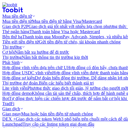
Mua tiền điện tử
Mua tiền điện tử
Mua tiền điện tử bằng Visa/Mastercard
Giao dịch P2P
Giao dịch giá tốt nhất với nhiều lựa chọn phương thức
Thẻ ngân hàng
Thanh toán bằng Visa hoặc Mastercard
Bên thứ ba
Thanh toán qua MoonPay, Advcash, Simplex, và nhiều kê
Tiền gửi tiền điện tử
Gửi tiền điện tử chéo, tài khoản nhanh chóng
Thị trường
Cơ hội
Nắm bắt xu hướng để đi trước
Thị trường
Nắm bắt thông tin thị trường kịp thời
Phái Sinh
Hợp đồng vĩnh viễn dựa trên chữ U
Hợp đồng có đòn bẩy, chưa than
Hợp đồng USDC vĩnh viễn
Hợp đồng vĩnh viễn được thanh toán b
Hợp đồng sự kiện
Dự đoán biến động thị trường. Dễ dàng nhận lợi n
Thị trường dự đoán.
Biến các hiểu biết thành giá trị
Lite vĩnh viễn
Phương thức giao dịch tối giản, lý tưởng cho người mới
Hợp đồng demo
Không cần tài sản thế chấp, thích hợp để hành nghề 
Bot
Tự động thực hiện các chiến lược đặt trước để nắm bắt cơ hội khi
TradFi
Giao dịch
Giao ngay
Mua hoặc bán tiền điện tử nhanh chóng
DEX +
Giao dịch các token Web3 phổ biến trên chuỗi một cách dễ d
Launchpad
Truy cập các listing token giai đoạn đầu