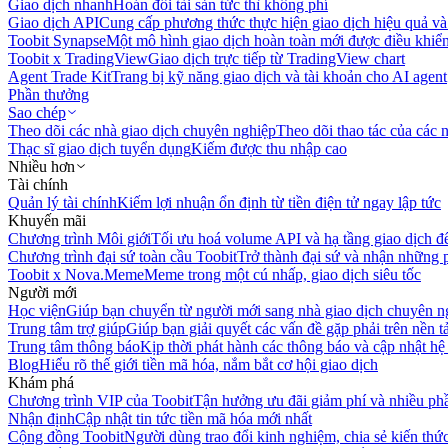
Giao dịch nhanh
Hoán đổi tài sản tức thì không phí
Giao dịch API
Cung cấp phương thức thực hiện giao dịch hiệu quả và
Toobit Synapse
Một mô hình giao dịch hoàn toàn mới được điều khiển
Toobit x TradingView
Giao dịch trực tiếp từ TradingView chart
Agent Trade Kit
Trang bị kỹ năng giao dịch và tài khoản cho AI agent
Phần thưởng
Sao chép
Theo dõi các nhà giao dịch chuyên nghiệp
Theo dõi thao tác của các n
Thạc sĩ giao dịch tuyển dụng
Kiếm được thu nhập cao
Nhiều hơn
Tài chính
Quản lý tài chính
Kiếm lợi nhuận ổn định từ tiền điện tử ngay lập tức
Khuyến mãi
Chương trình Môi giới
Tối ưu hoá volume API và hạ tầng giao dịch đ
Chương trình đại sứ toàn cầu Toobit
Trở thành đại sứ và nhận những p
Toobit x Nova.Meme
Meme trong một cú nhấp, giao dịch siêu tốc
Người mới
Học viện
Giúp bạn chuyển từ người mới sang nhà giao dịch chuyên n
Trung tâm trợ giúp
Giúp bạn giải quyết các vấn đề gặp phải trên nền t
Trung tâm thông báo
Kịp thời phát hành các thông báo và cập nhật hệ
Blog
Hiểu rõ thế giới tiền mã hóa, nắm bắt cơ hội giao dịch
Khám phá
Chương trình VIP của Toobit
Tận hưởng ưu đãi giảm phí và nhiều ph
Nhận định
Cập nhật tin tức tiền mã hóa mới nhất
Cộng đồng Toobit
Người dùng trao đổi kinh nghiệm, chia sẻ kiến thức