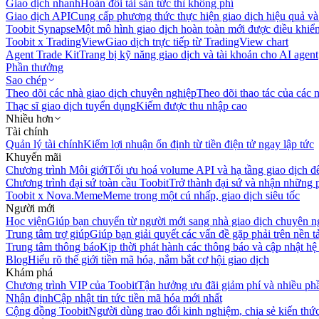
Giao dịch nhanh
Hoán đổi tài sản tức thì không phí
Giao dịch API
Cung cấp phương thức thực hiện giao dịch hiệu quả và
Toobit Synapse
Một mô hình giao dịch hoàn toàn mới được điều khiển
Toobit x TradingView
Giao dịch trực tiếp từ TradingView chart
Agent Trade Kit
Trang bị kỹ năng giao dịch và tài khoản cho AI agent
Phần thưởng
Sao chép
Theo dõi các nhà giao dịch chuyên nghiệp
Theo dõi thao tác của các n
Thạc sĩ giao dịch tuyển dụng
Kiếm được thu nhập cao
Nhiều hơn
Tài chính
Quản lý tài chính
Kiếm lợi nhuận ổn định từ tiền điện tử ngay lập tức
Khuyến mãi
Chương trình Môi giới
Tối ưu hoá volume API và hạ tầng giao dịch đ
Chương trình đại sứ toàn cầu Toobit
Trở thành đại sứ và nhận những p
Toobit x Nova.Meme
Meme trong một cú nhấp, giao dịch siêu tốc
Người mới
Học viện
Giúp bạn chuyển từ người mới sang nhà giao dịch chuyên n
Trung tâm trợ giúp
Giúp bạn giải quyết các vấn đề gặp phải trên nền t
Trung tâm thông báo
Kịp thời phát hành các thông báo và cập nhật hệ
Blog
Hiểu rõ thế giới tiền mã hóa, nắm bắt cơ hội giao dịch
Khám phá
Chương trình VIP của Toobit
Tận hưởng ưu đãi giảm phí và nhiều ph
Nhận định
Cập nhật tin tức tiền mã hóa mới nhất
Cộng đồng Toobit
Người dùng trao đổi kinh nghiệm, chia sẻ kiến thức