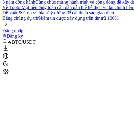
3 năm đồng hành
Cùng chúc mừng hành trình và cộng đồng đã xây d
Về Toobit
Một nền tảng toàn cầu dẫn đầu thế hệ dịch vụ tài chính tiền
Đề xuất & Góp ý
Chia sẻ ý tưởng để cải thiện sàn giao dịch
Bằng chứng dự trữ
Niềm tin được xây dựng trên dự trữ 100%
Đăng nhập
Đăng ký
🔥BTC/USDT