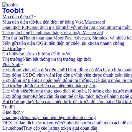
Mua tiền điện tử
Mua tiền điện tử
Mua tiền điện tử bằng Visa/Mastercard
Giao dịch P2P
Giao dịch giá tốt nhất với nhiều lựa chọn phương thức
Thẻ ngân hàng
Thanh toán bằng Visa hoặc Mastercard
Bên thứ ba
Thanh toán qua MoonPay, Advcash, Simplex, và nhiều kê
Tiền gửi tiền điện tử
Gửi tiền điện tử chéo, tài khoản nhanh chóng
Thị trường
Cơ hội
Nắm bắt xu hướng để đi trước
Thị trường
Nắm bắt thông tin thị trường kịp thời
Phái Sinh
Hợp đồng vĩnh viễn dựa trên chữ U
Hợp đồng có đòn bẩy, chưa than
Hợp đồng USDC vĩnh viễn
Hợp đồng vĩnh viễn được thanh toán b
Hợp đồng sự kiện
Dự đoán biến động thị trường. Dễ dàng nhận lợi n
Thị trường dự đoán.
Biến các hiểu biết thành giá trị
Lite vĩnh viễn
Phương thức giao dịch tối giản, lý tưởng cho người mới
Hợp đồng demo
Không cần tài sản thế chấp, thích hợp để hành nghề 
Bot
Tự động thực hiện các chiến lược đặt trước để nắm bắt cơ hội khi
TradFi
Giao dịch
Giao ngay
Mua hoặc bán tiền điện tử nhanh chóng
DEX +
Giao dịch các token Web3 phổ biến trên chuỗi một cách dễ d
Launchpad
Truy cập các listing token giai đoạn đầu