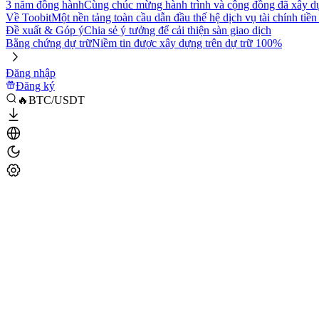
3 năm đồng hành
Cùng chúc mừng hành trình và cộng đồng đã xây d
Về Toobit
Một nền tảng toàn cầu dẫn đầu thế hệ dịch vụ tài chính tiền
Đề xuất & Góp ý
Chia sẻ ý tưởng để cải thiện sàn giao dịch
Bằng chứng dự trữ
Niềm tin được xây dựng trên dự trữ 100%
Đăng nhập
Đăng ký
🔥BTC/USDT