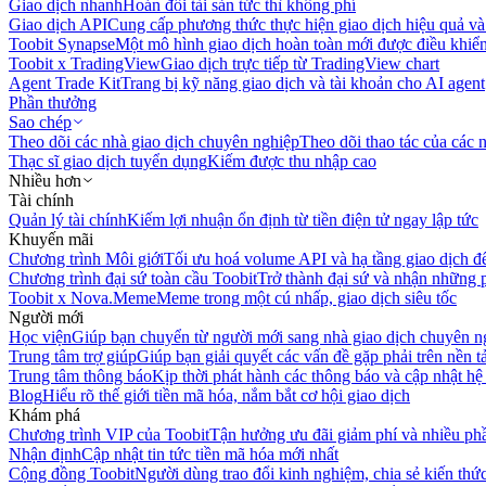
Giao dịch nhanh
Hoán đổi tài sản tức thì không phí
Giao dịch API
Cung cấp phương thức thực hiện giao dịch hiệu quả và
Toobit Synapse
Một mô hình giao dịch hoàn toàn mới được điều khiển
Toobit x TradingView
Giao dịch trực tiếp từ TradingView chart
Agent Trade Kit
Trang bị kỹ năng giao dịch và tài khoản cho AI agent
Phần thưởng
Sao chép
Theo dõi các nhà giao dịch chuyên nghiệp
Theo dõi thao tác của các n
Thạc sĩ giao dịch tuyển dụng
Kiếm được thu nhập cao
Nhiều hơn
Tài chính
Quản lý tài chính
Kiếm lợi nhuận ổn định từ tiền điện tử ngay lập tức
Khuyến mãi
Chương trình Môi giới
Tối ưu hoá volume API và hạ tầng giao dịch đ
Chương trình đại sứ toàn cầu Toobit
Trở thành đại sứ và nhận những p
Toobit x Nova.Meme
Meme trong một cú nhấp, giao dịch siêu tốc
Người mới
Học viện
Giúp bạn chuyển từ người mới sang nhà giao dịch chuyên n
Trung tâm trợ giúp
Giúp bạn giải quyết các vấn đề gặp phải trên nền t
Trung tâm thông báo
Kịp thời phát hành các thông báo và cập nhật hệ
Blog
Hiểu rõ thế giới tiền mã hóa, nắm bắt cơ hội giao dịch
Khám phá
Chương trình VIP của Toobit
Tận hưởng ưu đãi giảm phí và nhiều ph
Nhận định
Cập nhật tin tức tiền mã hóa mới nhất
Cộng đồng Toobit
Người dùng trao đổi kinh nghiệm, chia sẻ kiến thức