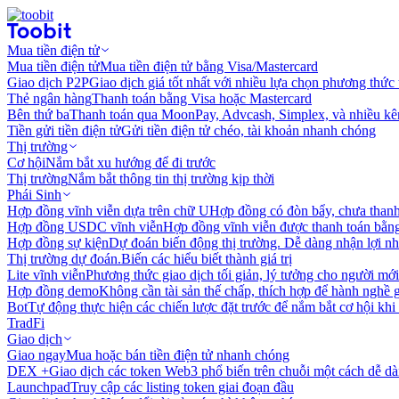
Mua tiền điện tử
Mua tiền điện tử
Mua tiền điện tử bằng Visa/Mastercard
Giao dịch P2P
Giao dịch giá tốt nhất với nhiều lựa chọn phương thức
Thẻ ngân hàng
Thanh toán bằng Visa hoặc Mastercard
Bên thứ ba
Thanh toán qua MoonPay, Advcash, Simplex, và nhiều kê
Tiền gửi tiền điện tử
Gửi tiền điện tử chéo, tài khoản nhanh chóng
Thị trường
Cơ hội
Nắm bắt xu hướng để đi trước
Thị trường
Nắm bắt thông tin thị trường kịp thời
Phái Sinh
Hợp đồng vĩnh viễn dựa trên chữ U
Hợp đồng có đòn bẩy, chưa than
Hợp đồng USDC vĩnh viễn
Hợp đồng vĩnh viễn được thanh toán b
Hợp đồng sự kiện
Dự đoán biến động thị trường. Dễ dàng nhận lợi n
Thị trường dự đoán.
Biến các hiểu biết thành giá trị
Lite vĩnh viễn
Phương thức giao dịch tối giản, lý tưởng cho người mới
Hợp đồng demo
Không cần tài sản thế chấp, thích hợp để hành nghề 
Bot
Tự động thực hiện các chiến lược đặt trước để nắm bắt cơ hội khi
TradFi
Giao dịch
Giao ngay
Mua hoặc bán tiền điện tử nhanh chóng
DEX +
Giao dịch các token Web3 phổ biến trên chuỗi một cách dễ d
Launchpad
Truy cập các listing token giai đoạn đầu