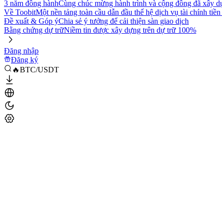
3 năm đồng hành
Cùng chúc mừng hành trình và cộng đồng đã xây d
Về Toobit
Một nền tảng toàn cầu dẫn đầu thế hệ dịch vụ tài chính tiền
Đề xuất & Góp ý
Chia sẻ ý tưởng để cải thiện sàn giao dịch
Bằng chứng dự trữ
Niềm tin được xây dựng trên dự trữ 100%
Đăng nhập
Đăng ký
🔥BTC/USDT