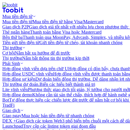
Mua tiền điện tử
Mua tiền điện tử
Mua tiền điện tử bằng Visa/Mastercard
Giao dịch P2P
Giao dịch giá tốt nhất với nhiều lựa chọn phương thức
Thẻ ngân hàng
Thanh toán bằng Visa hoặc Mastercard
Bên thứ ba
Thanh toán qua MoonPay, Advcash, Simplex, và nhiều kê
Tiền gửi tiền điện tử
Gửi tiền điện tử chéo, tài khoản nhanh chóng
Thị trường
Cơ hội
Nắm bắt xu hướng để đi trước
Thị trường
Nắm bắt thông tin thị trường kịp thời
Phái Sinh
Hợp đồng vĩnh viễn dựa trên chữ U
Hợp đồng có đòn bẩy, chưa than
Hợp đồng USDC vĩnh viễn
Hợp đồng vĩnh viễn được thanh toán b
Hợp đồng sự kiện
Dự đoán biến động thị trường. Dễ dàng nhận lợi n
Thị trường dự đoán.
Biến các hiểu biết thành giá trị
Lite vĩnh viễn
Phương thức giao dịch tối giản, lý tưởng cho người mới
Hợp đồng demo
Không cần tài sản thế chấp, thích hợp để hành nghề 
Bot
Tự động thực hiện các chiến lược đặt trước để nắm bắt cơ hội khi
TradFi
Giao dịch
Giao ngay
Mua hoặc bán tiền điện tử nhanh chóng
DEX +
Giao dịch các token Web3 phổ biến trên chuỗi một cách dễ d
Launchpad
Truy cập các listing token giai đoạn đầu