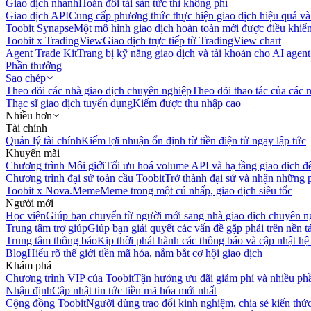
Giao dịch nhanh
Hoán đổi tài sản tức thì không phí
Giao dịch API
Cung cấp phương thức thực hiện giao dịch hiệu quả và
Toobit Synapse
Một mô hình giao dịch hoàn toàn mới được điều khiển
Toobit x TradingView
Giao dịch trực tiếp từ TradingView chart
Agent Trade Kit
Trang bị kỹ năng giao dịch và tài khoản cho AI agent
Phần thưởng
Sao chép
Theo dõi các nhà giao dịch chuyên nghiệp
Theo dõi thao tác của các n
Thạc sĩ giao dịch tuyển dụng
Kiếm được thu nhập cao
Nhiều hơn
Tài chính
Quản lý tài chính
Kiếm lợi nhuận ổn định từ tiền điện tử ngay lập tức
Khuyến mãi
Chương trình Môi giới
Tối ưu hoá volume API và hạ tầng giao dịch đ
Chương trình đại sứ toàn cầu Toobit
Trở thành đại sứ và nhận những p
Toobit x Nova.Meme
Meme trong một cú nhấp, giao dịch siêu tốc
Người mới
Học viện
Giúp bạn chuyển từ người mới sang nhà giao dịch chuyên n
Trung tâm trợ giúp
Giúp bạn giải quyết các vấn đề gặp phải trên nền t
Trung tâm thông báo
Kịp thời phát hành các thông báo và cập nhật hệ
Blog
Hiểu rõ thế giới tiền mã hóa, nắm bắt cơ hội giao dịch
Khám phá
Chương trình VIP của Toobit
Tận hưởng ưu đãi giảm phí và nhiều ph
Nhận định
Cập nhật tin tức tiền mã hóa mới nhất
Cộng đồng Toobit
Người dùng trao đổi kinh nghiệm, chia sẻ kiến thức