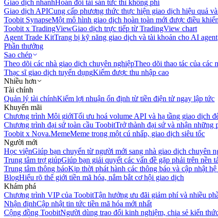
Giao dịch nhanh
Hoán đổi tài sản tức thì không phí
Giao dịch API
Cung cấp phương thức thực hiện giao dịch hiệu quả và
Toobit Synapse
Một mô hình giao dịch hoàn toàn mới được điều khiển
Toobit x TradingView
Giao dịch trực tiếp từ TradingView chart
Agent Trade Kit
Trang bị kỹ năng giao dịch và tài khoản cho AI agent
Phần thưởng
Sao chép
Theo dõi các nhà giao dịch chuyên nghiệp
Theo dõi thao tác của các n
Thạc sĩ giao dịch tuyển dụng
Kiếm được thu nhập cao
Nhiều hơn
Tài chính
Quản lý tài chính
Kiếm lợi nhuận ổn định từ tiền điện tử ngay lập tức
Khuyến mãi
Chương trình Môi giới
Tối ưu hoá volume API và hạ tầng giao dịch đ
Chương trình đại sứ toàn cầu Toobit
Trở thành đại sứ và nhận những p
Toobit x Nova.Meme
Meme trong một cú nhấp, giao dịch siêu tốc
Người mới
Học viện
Giúp bạn chuyển từ người mới sang nhà giao dịch chuyên n
Trung tâm trợ giúp
Giúp bạn giải quyết các vấn đề gặp phải trên nền t
Trung tâm thông báo
Kịp thời phát hành các thông báo và cập nhật hệ
Blog
Hiểu rõ thế giới tiền mã hóa, nắm bắt cơ hội giao dịch
Khám phá
Chương trình VIP của Toobit
Tận hưởng ưu đãi giảm phí và nhiều ph
Nhận định
Cập nhật tin tức tiền mã hóa mới nhất
Cộng đồng Toobit
Người dùng trao đổi kinh nghiệm, chia sẻ kiến thức