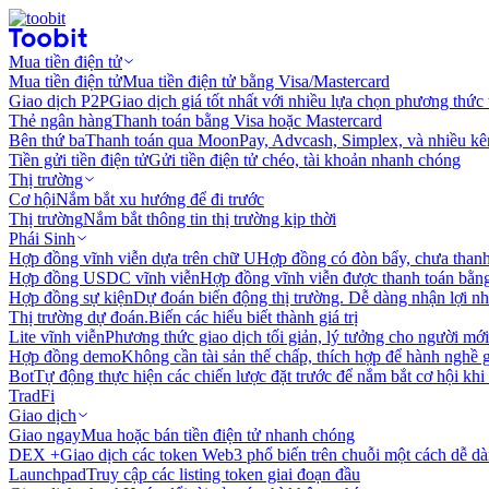
Mua tiền điện tử
Mua tiền điện tử
Mua tiền điện tử bằng Visa/Mastercard
Giao dịch P2P
Giao dịch giá tốt nhất với nhiều lựa chọn phương thức
Thẻ ngân hàng
Thanh toán bằng Visa hoặc Mastercard
Bên thứ ba
Thanh toán qua MoonPay, Advcash, Simplex, và nhiều kê
Tiền gửi tiền điện tử
Gửi tiền điện tử chéo, tài khoản nhanh chóng
Thị trường
Cơ hội
Nắm bắt xu hướng để đi trước
Thị trường
Nắm bắt thông tin thị trường kịp thời
Phái Sinh
Hợp đồng vĩnh viễn dựa trên chữ U
Hợp đồng có đòn bẩy, chưa than
Hợp đồng USDC vĩnh viễn
Hợp đồng vĩnh viễn được thanh toán b
Hợp đồng sự kiện
Dự đoán biến động thị trường. Dễ dàng nhận lợi n
Thị trường dự đoán.
Biến các hiểu biết thành giá trị
Lite vĩnh viễn
Phương thức giao dịch tối giản, lý tưởng cho người mới
Hợp đồng demo
Không cần tài sản thế chấp, thích hợp để hành nghề 
Bot
Tự động thực hiện các chiến lược đặt trước để nắm bắt cơ hội khi
TradFi
Giao dịch
Giao ngay
Mua hoặc bán tiền điện tử nhanh chóng
DEX +
Giao dịch các token Web3 phổ biến trên chuỗi một cách dễ d
Launchpad
Truy cập các listing token giai đoạn đầu