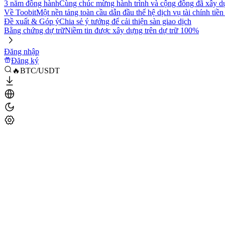
3 năm đồng hành
Cùng chúc mừng hành trình và cộng đồng đã xây d
Về Toobit
Một nền tảng toàn cầu dẫn đầu thế hệ dịch vụ tài chính tiền
Đề xuất & Góp ý
Chia sẻ ý tưởng để cải thiện sàn giao dịch
Bằng chứng dự trữ
Niềm tin được xây dựng trên dự trữ 100%
Đăng nhập
Đăng ký
🔥BTC/USDT