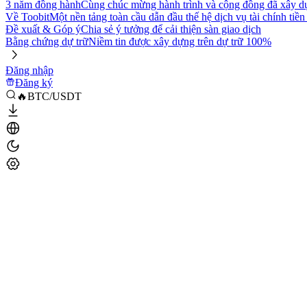
3 năm đồng hành
Cùng chúc mừng hành trình và cộng đồng đã xây d
Về Toobit
Một nền tảng toàn cầu dẫn đầu thế hệ dịch vụ tài chính tiền
Đề xuất & Góp ý
Chia sẻ ý tưởng để cải thiện sàn giao dịch
Bằng chứng dự trữ
Niềm tin được xây dựng trên dự trữ 100%
Đăng nhập
Đăng ký
🔥BTC/USDT