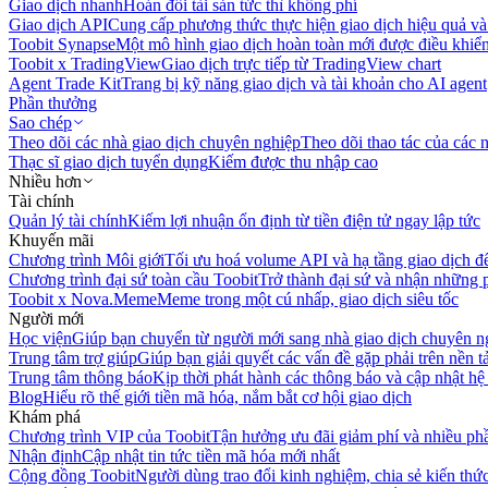
Giao dịch nhanh
Hoán đổi tài sản tức thì không phí
Giao dịch API
Cung cấp phương thức thực hiện giao dịch hiệu quả và
Toobit Synapse
Một mô hình giao dịch hoàn toàn mới được điều khiển
Toobit x TradingView
Giao dịch trực tiếp từ TradingView chart
Agent Trade Kit
Trang bị kỹ năng giao dịch và tài khoản cho AI agent
Phần thưởng
Sao chép
Theo dõi các nhà giao dịch chuyên nghiệp
Theo dõi thao tác của các n
Thạc sĩ giao dịch tuyển dụng
Kiếm được thu nhập cao
Nhiều hơn
Tài chính
Quản lý tài chính
Kiếm lợi nhuận ổn định từ tiền điện tử ngay lập tức
Khuyến mãi
Chương trình Môi giới
Tối ưu hoá volume API và hạ tầng giao dịch đ
Chương trình đại sứ toàn cầu Toobit
Trở thành đại sứ và nhận những p
Toobit x Nova.Meme
Meme trong một cú nhấp, giao dịch siêu tốc
Người mới
Học viện
Giúp bạn chuyển từ người mới sang nhà giao dịch chuyên n
Trung tâm trợ giúp
Giúp bạn giải quyết các vấn đề gặp phải trên nền t
Trung tâm thông báo
Kịp thời phát hành các thông báo và cập nhật hệ
Blog
Hiểu rõ thế giới tiền mã hóa, nắm bắt cơ hội giao dịch
Khám phá
Chương trình VIP của Toobit
Tận hưởng ưu đãi giảm phí và nhiều ph
Nhận định
Cập nhật tin tức tiền mã hóa mới nhất
Cộng đồng Toobit
Người dùng trao đổi kinh nghiệm, chia sẻ kiến thức