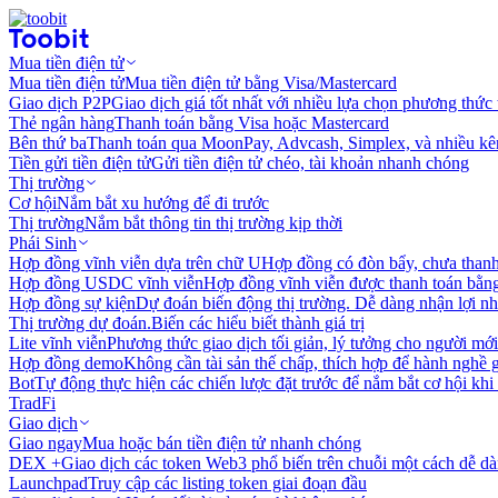
Mua tiền điện tử
Mua tiền điện tử
Mua tiền điện tử bằng Visa/Mastercard
Giao dịch P2P
Giao dịch giá tốt nhất với nhiều lựa chọn phương thức
Thẻ ngân hàng
Thanh toán bằng Visa hoặc Mastercard
Bên thứ ba
Thanh toán qua MoonPay, Advcash, Simplex, và nhiều kê
Tiền gửi tiền điện tử
Gửi tiền điện tử chéo, tài khoản nhanh chóng
Thị trường
Cơ hội
Nắm bắt xu hướng để đi trước
Thị trường
Nắm bắt thông tin thị trường kịp thời
Phái Sinh
Hợp đồng vĩnh viễn dựa trên chữ U
Hợp đồng có đòn bẩy, chưa than
Hợp đồng USDC vĩnh viễn
Hợp đồng vĩnh viễn được thanh toán b
Hợp đồng sự kiện
Dự đoán biến động thị trường. Dễ dàng nhận lợi n
Thị trường dự đoán.
Biến các hiểu biết thành giá trị
Lite vĩnh viễn
Phương thức giao dịch tối giản, lý tưởng cho người mới
Hợp đồng demo
Không cần tài sản thế chấp, thích hợp để hành nghề 
Bot
Tự động thực hiện các chiến lược đặt trước để nắm bắt cơ hội khi
TradFi
Giao dịch
Giao ngay
Mua hoặc bán tiền điện tử nhanh chóng
DEX +
Giao dịch các token Web3 phổ biến trên chuỗi một cách dễ d
Launchpad
Truy cập các listing token giai đoạn đầu