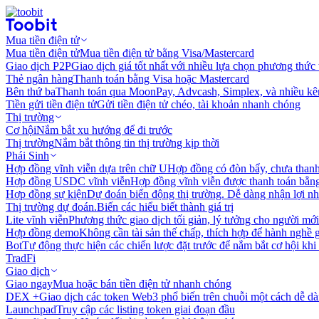
Mua tiền điện tử
Mua tiền điện tử
Mua tiền điện tử bằng Visa/Mastercard
Giao dịch P2P
Giao dịch giá tốt nhất với nhiều lựa chọn phương thức
Thẻ ngân hàng
Thanh toán bằng Visa hoặc Mastercard
Bên thứ ba
Thanh toán qua MoonPay, Advcash, Simplex, và nhiều kê
Tiền gửi tiền điện tử
Gửi tiền điện tử chéo, tài khoản nhanh chóng
Thị trường
Cơ hội
Nắm bắt xu hướng để đi trước
Thị trường
Nắm bắt thông tin thị trường kịp thời
Phái Sinh
Hợp đồng vĩnh viễn dựa trên chữ U
Hợp đồng có đòn bẩy, chưa than
Hợp đồng USDC vĩnh viễn
Hợp đồng vĩnh viễn được thanh toán b
Hợp đồng sự kiện
Dự đoán biến động thị trường. Dễ dàng nhận lợi n
Thị trường dự đoán.
Biến các hiểu biết thành giá trị
Lite vĩnh viễn
Phương thức giao dịch tối giản, lý tưởng cho người mới
Hợp đồng demo
Không cần tài sản thế chấp, thích hợp để hành nghề 
Bot
Tự động thực hiện các chiến lược đặt trước để nắm bắt cơ hội khi
TradFi
Giao dịch
Giao ngay
Mua hoặc bán tiền điện tử nhanh chóng
DEX +
Giao dịch các token Web3 phổ biến trên chuỗi một cách dễ d
Launchpad
Truy cập các listing token giai đoạn đầu