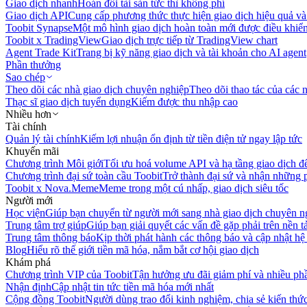
Giao dịch nhanh
Hoán đổi tài sản tức thì không phí
Giao dịch API
Cung cấp phương thức thực hiện giao dịch hiệu quả và
Toobit Synapse
Một mô hình giao dịch hoàn toàn mới được điều khiển
Toobit x TradingView
Giao dịch trực tiếp từ TradingView chart
Agent Trade Kit
Trang bị kỹ năng giao dịch và tài khoản cho AI agent
Phần thưởng
Sao chép
Theo dõi các nhà giao dịch chuyên nghiệp
Theo dõi thao tác của các n
Thạc sĩ giao dịch tuyển dụng
Kiếm được thu nhập cao
Nhiều hơn
Tài chính
Quản lý tài chính
Kiếm lợi nhuận ổn định từ tiền điện tử ngay lập tức
Khuyến mãi
Chương trình Môi giới
Tối ưu hoá volume API và hạ tầng giao dịch đ
Chương trình đại sứ toàn cầu Toobit
Trở thành đại sứ và nhận những p
Toobit x Nova.Meme
Meme trong một cú nhấp, giao dịch siêu tốc
Người mới
Học viện
Giúp bạn chuyển từ người mới sang nhà giao dịch chuyên n
Trung tâm trợ giúp
Giúp bạn giải quyết các vấn đề gặp phải trên nền t
Trung tâm thông báo
Kịp thời phát hành các thông báo và cập nhật hệ
Blog
Hiểu rõ thế giới tiền mã hóa, nắm bắt cơ hội giao dịch
Khám phá
Chương trình VIP của Toobit
Tận hưởng ưu đãi giảm phí và nhiều ph
Nhận định
Cập nhật tin tức tiền mã hóa mới nhất
Cộng đồng Toobit
Người dùng trao đổi kinh nghiệm, chia sẻ kiến thức