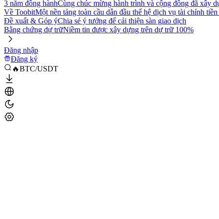
3 năm đồng hành
Cùng chúc mừng hành trình và cộng đồng đã xây d
Về Toobit
Một nền tảng toàn cầu dẫn đầu thế hệ dịch vụ tài chính tiền
Đề xuất & Góp ý
Chia sẻ ý tưởng để cải thiện sàn giao dịch
Bằng chứng dự trữ
Niềm tin được xây dựng trên dự trữ 100%
Đăng nhập
Đăng ký
🔥BTC/USDT