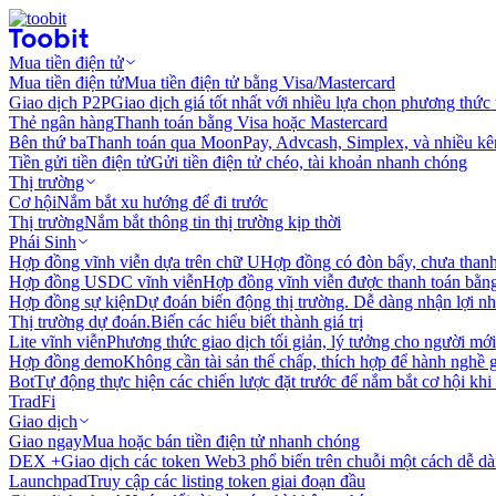
Mua tiền điện tử
Mua tiền điện tử
Mua tiền điện tử bằng Visa/Mastercard
Giao dịch P2P
Giao dịch giá tốt nhất với nhiều lựa chọn phương thức
Thẻ ngân hàng
Thanh toán bằng Visa hoặc Mastercard
Bên thứ ba
Thanh toán qua MoonPay, Advcash, Simplex, và nhiều kê
Tiền gửi tiền điện tử
Gửi tiền điện tử chéo, tài khoản nhanh chóng
Thị trường
Cơ hội
Nắm bắt xu hướng để đi trước
Thị trường
Nắm bắt thông tin thị trường kịp thời
Phái Sinh
Hợp đồng vĩnh viễn dựa trên chữ U
Hợp đồng có đòn bẩy, chưa than
Hợp đồng USDC vĩnh viễn
Hợp đồng vĩnh viễn được thanh toán b
Hợp đồng sự kiện
Dự đoán biến động thị trường. Dễ dàng nhận lợi n
Thị trường dự đoán.
Biến các hiểu biết thành giá trị
Lite vĩnh viễn
Phương thức giao dịch tối giản, lý tưởng cho người mới
Hợp đồng demo
Không cần tài sản thế chấp, thích hợp để hành nghề 
Bot
Tự động thực hiện các chiến lược đặt trước để nắm bắt cơ hội khi
TradFi
Giao dịch
Giao ngay
Mua hoặc bán tiền điện tử nhanh chóng
DEX +
Giao dịch các token Web3 phổ biến trên chuỗi một cách dễ d
Launchpad
Truy cập các listing token giai đoạn đầu