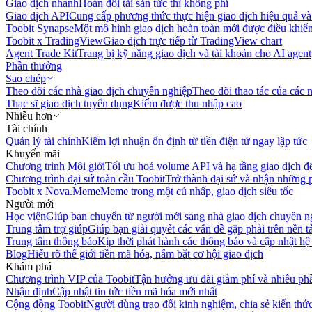
Giao dịch nhanh
Hoán đổi tài sản tức thì không phí
Giao dịch API
Cung cấp phương thức thực hiện giao dịch hiệu quả và
Toobit Synapse
Một mô hình giao dịch hoàn toàn mới được điều khiển
Toobit x TradingView
Giao dịch trực tiếp từ TradingView chart
Agent Trade Kit
Trang bị kỹ năng giao dịch và tài khoản cho AI agent
Phần thưởng
Sao chép
Theo dõi các nhà giao dịch chuyên nghiệp
Theo dõi thao tác của các n
Thạc sĩ giao dịch tuyển dụng
Kiếm được thu nhập cao
Nhiều hơn
Tài chính
Quản lý tài chính
Kiếm lợi nhuận ổn định từ tiền điện tử ngay lập tức
Khuyến mãi
Chương trình Môi giới
Tối ưu hoá volume API và hạ tầng giao dịch đ
Chương trình đại sứ toàn cầu Toobit
Trở thành đại sứ và nhận những p
Toobit x Nova.Meme
Meme trong một cú nhấp, giao dịch siêu tốc
Người mới
Học viện
Giúp bạn chuyển từ người mới sang nhà giao dịch chuyên n
Trung tâm trợ giúp
Giúp bạn giải quyết các vấn đề gặp phải trên nền t
Trung tâm thông báo
Kịp thời phát hành các thông báo và cập nhật hệ
Blog
Hiểu rõ thế giới tiền mã hóa, nắm bắt cơ hội giao dịch
Khám phá
Chương trình VIP của Toobit
Tận hưởng ưu đãi giảm phí và nhiều ph
Nhận định
Cập nhật tin tức tiền mã hóa mới nhất
Cộng đồng Toobit
Người dùng trao đổi kinh nghiệm, chia sẻ kiến thức