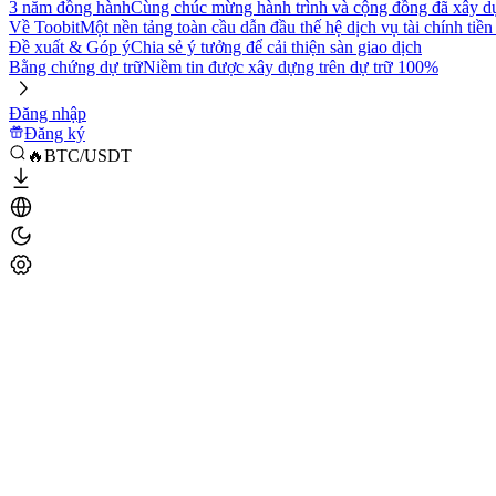
3 năm đồng hành
Cùng chúc mừng hành trình và cộng đồng đã xây d
Về Toobit
Một nền tảng toàn cầu dẫn đầu thế hệ dịch vụ tài chính tiền
Đề xuất & Góp ý
Chia sẻ ý tưởng để cải thiện sàn giao dịch
Bằng chứng dự trữ
Niềm tin được xây dựng trên dự trữ 100%
Đăng nhập
Đăng ký
🔥BTC/USDT