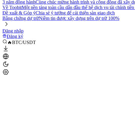
3 năm đồng hành
Cùng chúc mừng hành trình và cộng đồng đã xây d
Về Toobit
Một nền tảng toàn cầu dẫn đầu thế hệ dịch vụ tài chính tiền
Đề xuất & Góp ý
Chia sẻ ý tưởng để cải thiện sàn giao dịch
Bằng chứng dự trữ
Niềm tin được xây dựng trên dự trữ 100%
Đăng nhập
Đăng ký
🔥BTC/USDT