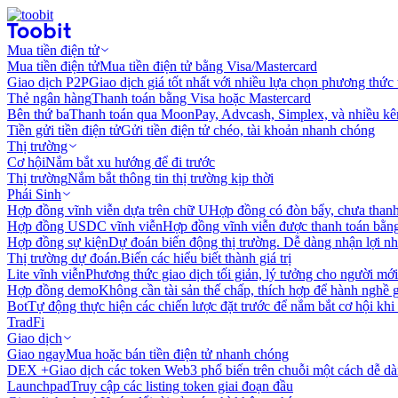
Mua tiền điện tử
Mua tiền điện tử
Mua tiền điện tử bằng Visa/Mastercard
Giao dịch P2P
Giao dịch giá tốt nhất với nhiều lựa chọn phương thức
Thẻ ngân hàng
Thanh toán bằng Visa hoặc Mastercard
Bên thứ ba
Thanh toán qua MoonPay, Advcash, Simplex, và nhiều kê
Tiền gửi tiền điện tử
Gửi tiền điện tử chéo, tài khoản nhanh chóng
Thị trường
Cơ hội
Nắm bắt xu hướng để đi trước
Thị trường
Nắm bắt thông tin thị trường kịp thời
Phái Sinh
Hợp đồng vĩnh viễn dựa trên chữ U
Hợp đồng có đòn bẩy, chưa than
Hợp đồng USDC vĩnh viễn
Hợp đồng vĩnh viễn được thanh toán b
Hợp đồng sự kiện
Dự đoán biến động thị trường. Dễ dàng nhận lợi n
Thị trường dự đoán.
Biến các hiểu biết thành giá trị
Lite vĩnh viễn
Phương thức giao dịch tối giản, lý tưởng cho người mới
Hợp đồng demo
Không cần tài sản thế chấp, thích hợp để hành nghề 
Bot
Tự động thực hiện các chiến lược đặt trước để nắm bắt cơ hội khi
TradFi
Giao dịch
Giao ngay
Mua hoặc bán tiền điện tử nhanh chóng
DEX +
Giao dịch các token Web3 phổ biến trên chuỗi một cách dễ d
Launchpad
Truy cập các listing token giai đoạn đầu