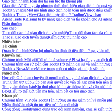
Giao dịch nhanh
Hoán đổi tài sản tức thì không phí
Giao dịch API
Cung cấp phương thức thực hiện giao dịch hiệu quả và
Toobit Synapse
Một mô hình giao dịch hoàn toàn mới được điều khiển
Toobit x TradingView
Giao dịch trực tiếp từ TradingView chart
Agent Trade Kit
Trang bị kỹ năng giao dịch và tài khoản cho AI agent
Phần thưởng
Sao chép
Theo dõi các nhà giao dịch chuyên nghiệp
Theo dõi thao tác của các n
Thạc sĩ giao dịch tuyển dụng
Kiếm được thu nhập cao
Nhiều hơn
Tài chính
Quản lý tài chính
Kiếm lợi nhuận ổn định từ tiền điện tử ngay lập tức
Khuyến mãi
Chương trình Môi giới
Tối ưu hoá volume API và hạ tầng giao dịch đ
Chương trình đại sứ toàn cầu Toobit
Trở thành đại sứ và nhận những p
Toobit x Nova.Meme
Meme trong một cú nhấp, giao dịch siêu tốc
Người mới
Học viện
Giúp bạn chuyển từ người mới sang nhà giao dịch chuyên n
Trung tâm trợ giúp
Giúp bạn giải quyết các vấn đề gặp phải trên nền t
Trung tâm thông báo
Kịp thời phát hành các thông báo và cập nhật hệ
Blog
Hiểu rõ thế giới tiền mã hóa, nắm bắt cơ hội giao dịch
Khám phá
Chương trình VIP của Toobit
Tận hưởng ưu đãi giảm phí và nhiều ph
Nhận định
Cập nhật tin tức tiền mã hóa mới nhất
Cộng đồng Toobit
Người dùng trao đổi kinh nghiệm, chia sẻ kiến thức