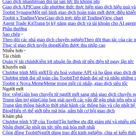
Giao dịch nhanh
Hoán đổi tài sản tức thì không phí
Giao dịch API
Cung cấp phương thức thực hiện giao dịch hiệu quả và
Toobit Synapse
Một mô hình giao dịch hoàn toàn mới được điều khiển
Toobit x TradingView
Giao dịch trực tiếp từ TradingView chart
Agent Trade Kit
Trang bị kỹ năng giao dịch và tài khoản cho AI agent
Phần thưởng
Sao chép
Theo dõi các nhà giao dịch chuyên nghiệp
Theo dõi thao tác của các n
Thạc sĩ giao dịch tuyển dụng
Kiếm được thu nhập cao
Nhiều hơn
Tài chính
Quản lý tài chính
Kiếm lợi nhuận ổn định từ tiền điện tử ngay lập tức
Khuyến mãi
Chương trình Môi giới
Tối ưu hoá volume API và hạ tầng giao dịch đ
Chương trình đại sứ toàn cầu Toobit
Trở thành đại sứ và nhận những p
Toobit x Nova.Meme
Meme trong một cú nhấp, giao dịch siêu tốc
Người mới
Học viện
Giúp bạn chuyển từ người mới sang nhà giao dịch chuyên n
Trung tâm trợ giúp
Giúp bạn giải quyết các vấn đề gặp phải trên nền t
Trung tâm thông báo
Kịp thời phát hành các thông báo và cập nhật hệ
Blog
Hiểu rõ thế giới tiền mã hóa, nắm bắt cơ hội giao dịch
Khám phá
Chương trình VIP của Toobit
Tận hưởng ưu đãi giảm phí và nhiều ph
Nhận định
Cập nhật tin tức tiền mã hóa mới nhất
Cộng đồng Toobit
Người dùng trao đổi kinh nghiệm, chia sẻ kiến thức