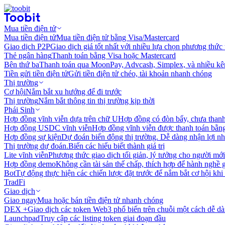
Mua tiền điện tử
Mua tiền điện tử
Mua tiền điện tử bằng Visa/Mastercard
Giao dịch P2P
Giao dịch giá tốt nhất với nhiều lựa chọn phương thức
Thẻ ngân hàng
Thanh toán bằng Visa hoặc Mastercard
Bên thứ ba
Thanh toán qua MoonPay, Advcash, Simplex, và nhiều kê
Tiền gửi tiền điện tử
Gửi tiền điện tử chéo, tài khoản nhanh chóng
Thị trường
Cơ hội
Nắm bắt xu hướng để đi trước
Thị trường
Nắm bắt thông tin thị trường kịp thời
Phái Sinh
Hợp đồng vĩnh viễn dựa trên chữ U
Hợp đồng có đòn bẩy, chưa than
Hợp đồng USDC vĩnh viễn
Hợp đồng vĩnh viễn được thanh toán b
Hợp đồng sự kiện
Dự đoán biến động thị trường. Dễ dàng nhận lợi n
Thị trường dự đoán.
Biến các hiểu biết thành giá trị
Lite vĩnh viễn
Phương thức giao dịch tối giản, lý tưởng cho người mới
Hợp đồng demo
Không cần tài sản thế chấp, thích hợp để hành nghề 
Bot
Tự động thực hiện các chiến lược đặt trước để nắm bắt cơ hội khi
TradFi
Giao dịch
Giao ngay
Mua hoặc bán tiền điện tử nhanh chóng
DEX +
Giao dịch các token Web3 phổ biến trên chuỗi một cách dễ d
Launchpad
Truy cập các listing token giai đoạn đầu