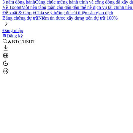
3 năm đồng hành
Cùng chúc mừng hành trình và cộng đồng đã xây d
Về Toobit
Một nền tảng toàn cầu dẫn đầu thế hệ dịch vụ tài chính tiền
Đề xuất & Góp ý
Chia sẻ ý tưởng để cải thiện sàn giao dịch
Bằng chứng dự trữ
Niềm tin được xây dựng trên dự trữ 100%
Đăng nhập
Đăng ký
🔥BTC/USDT