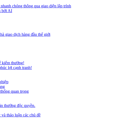
 nhanh chóng thông qua giao diện lập trình
 bởi AI
hà giao dịch hàng đầu thế giới
ể kiếm thưởng!
húc lợi cạnh tranh!
ghiệp
ảng
 thống quan trọng
ần thưởng độc quyền.
 và thảo luận các chủ đề