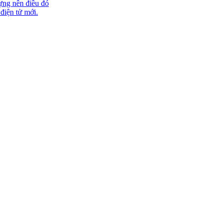
ựng nên điều đó
 điện tử mới.