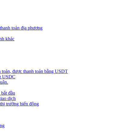
 thanh toán địa phương
nh khác
h toán, được thanh toán bằng USDT
ằng USDC
huận.
 bắt đầu
giao dịch
 thị trường biến động
àng