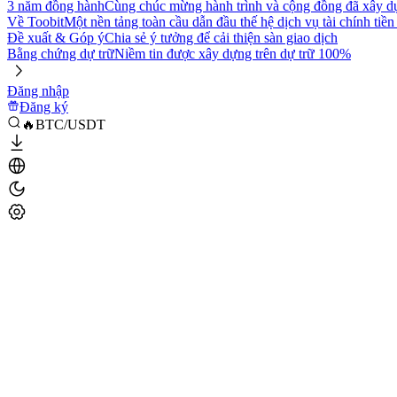
3 năm đồng hành
Cùng chúc mừng hành trình và cộng đồng đã xây d
Về Toobit
Một nền tảng toàn cầu dẫn đầu thế hệ dịch vụ tài chính tiền
Đề xuất & Góp ý
Chia sẻ ý tưởng để cải thiện sàn giao dịch
Bằng chứng dự trữ
Niềm tin được xây dựng trên dự trữ 100%
Đăng nhập
Đăng ký
🔥BTC/USDT