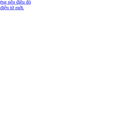
ựng nên điều đó
 điện tử mới.