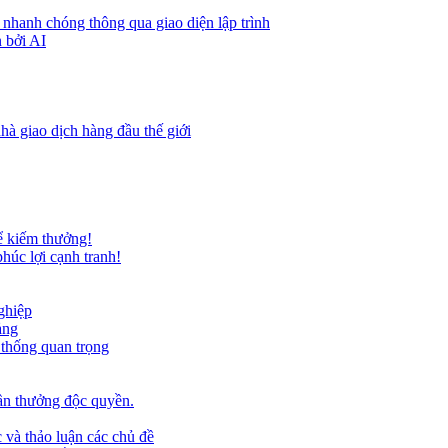
 nhanh chóng thông qua giao diện lập trình
 bởi AI
hà giao dịch hàng đầu thế giới
ể kiếm thưởng!
húc lợi cạnh tranh!
ghiệp
ảng
 thống quan trọng
ần thưởng độc quyền.
 và thảo luận các chủ đề