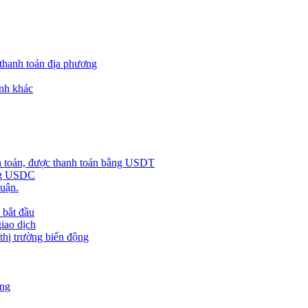
 thanh toán địa phương
nh khác
h toán, được thanh toán bằng USDT
ằng USDC
huận.
 bắt đầu
giao dịch
 thị trường biến động
àng