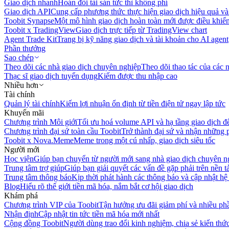
Giao dịch nhanh
Hoán đổi tài sản tức thì không phí
Giao dịch API
Cung cấp phương thức thực hiện giao dịch hiệu quả và
Toobit Synapse
Một mô hình giao dịch hoàn toàn mới được điều khiển
Toobit x TradingView
Giao dịch trực tiếp từ TradingView chart
Agent Trade Kit
Trang bị kỹ năng giao dịch và tài khoản cho AI agent
Phần thưởng
Sao chép
Theo dõi các nhà giao dịch chuyên nghiệp
Theo dõi thao tác của các n
Thạc sĩ giao dịch tuyển dụng
Kiếm được thu nhập cao
Nhiều hơn
Tài chính
Quản lý tài chính
Kiếm lợi nhuận ổn định từ tiền điện tử ngay lập tức
Khuyến mãi
Chương trình Môi giới
Tối ưu hoá volume API và hạ tầng giao dịch đ
Chương trình đại sứ toàn cầu Toobit
Trở thành đại sứ và nhận những p
Toobit x Nova.Meme
Meme trong một cú nhấp, giao dịch siêu tốc
Người mới
Học viện
Giúp bạn chuyển từ người mới sang nhà giao dịch chuyên n
Trung tâm trợ giúp
Giúp bạn giải quyết các vấn đề gặp phải trên nền t
Trung tâm thông báo
Kịp thời phát hành các thông báo và cập nhật hệ
Blog
Hiểu rõ thế giới tiền mã hóa, nắm bắt cơ hội giao dịch
Khám phá
Chương trình VIP của Toobit
Tận hưởng ưu đãi giảm phí và nhiều ph
Nhận định
Cập nhật tin tức tiền mã hóa mới nhất
Cộng đồng Toobit
Người dùng trao đổi kinh nghiệm, chia sẻ kiến thức