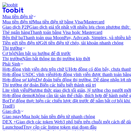
Mua tiền điện tử
Mua tiền điện tử
Mua tiền điện tử bằng Visa/Mastercard
Giao dịch P2P
Giao dịch giá tốt nhất với nhiều lựa chọn phương thức
Thẻ ngân hàng
Thanh toán bằng Visa hoặc Mastercard
Bên thứ ba
Thanh toán qua MoonPay, Advcash, Simplex, và nhiều kê
Tiền gửi tiền điện tử
Gửi tiền điện tử chéo, tài khoản nhanh chóng
Thị trường
Cơ hội
Nắm bắt xu hướng để đi trước
Thị trường
Nắm bắt thông tin thị trường kịp thời
Phái Sinh
Hợp đồng vĩnh viễn dựa trên chữ U
Hợp đồng có đòn bẩy, chưa than
Hợp đồng USDC vĩnh viễn
Hợp đồng vĩnh viễn được thanh toán b
Hợp đồng sự kiện
Dự đoán biến động thị trường. Dễ dàng nhận lợi n
Thị trường dự đoán.
Biến các hiểu biết thành giá trị
Lite vĩnh viễn
Phương thức giao dịch tối giản, lý tưởng cho người mới
Hợp đồng demo
Không cần tài sản thế chấp, thích hợp để hành nghề 
Bot
Tự động thực hiện các chiến lược đặt trước để nắm bắt cơ hội khi
TradFi
Giao dịch
Giao ngay
Mua hoặc bán tiền điện tử nhanh chóng
DEX +
Giao dịch các token Web3 phổ biến trên chuỗi một cách dễ d
Launchpad
Truy cập các listing token giai đoạn đầu