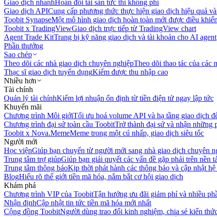
Giao dịch nhanh
Hoán đổi tài sản tức thì không phí
Giao dịch API
Cung cấp phương thức thực hiện giao dịch hiệu quả và
Toobit Synapse
Một mô hình giao dịch hoàn toàn mới được điều khiển
Toobit x TradingView
Giao dịch trực tiếp từ TradingView chart
Agent Trade Kit
Trang bị kỹ năng giao dịch và tài khoản cho AI agent
Phần thưởng
Sao chép
Theo dõi các nhà giao dịch chuyên nghiệp
Theo dõi thao tác của các n
Thạc sĩ giao dịch tuyển dụng
Kiếm được thu nhập cao
Nhiều hơn
Tài chính
Quản lý tài chính
Kiếm lợi nhuận ổn định từ tiền điện tử ngay lập tức
Khuyến mãi
Chương trình Môi giới
Tối ưu hoá volume API và hạ tầng giao dịch đ
Chương trình đại sứ toàn cầu Toobit
Trở thành đại sứ và nhận những p
Toobit x Nova.Meme
Meme trong một cú nhấp, giao dịch siêu tốc
Người mới
Học viện
Giúp bạn chuyển từ người mới sang nhà giao dịch chuyên n
Trung tâm trợ giúp
Giúp bạn giải quyết các vấn đề gặp phải trên nền t
Trung tâm thông báo
Kịp thời phát hành các thông báo và cập nhật hệ
Blog
Hiểu rõ thế giới tiền mã hóa, nắm bắt cơ hội giao dịch
Khám phá
Chương trình VIP của Toobit
Tận hưởng ưu đãi giảm phí và nhiều ph
Nhận định
Cập nhật tin tức tiền mã hóa mới nhất
Cộng đồng Toobit
Người dùng trao đổi kinh nghiệm, chia sẻ kiến thức