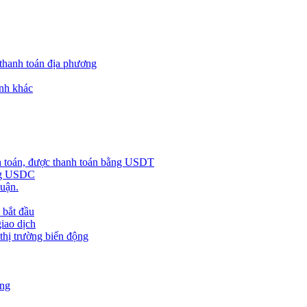
 thanh toán địa phương
nh khác
h toán, được thanh toán bằng USDT
ằng USDC
huận.
 bắt đầu
giao dịch
 thị trường biến động
àng