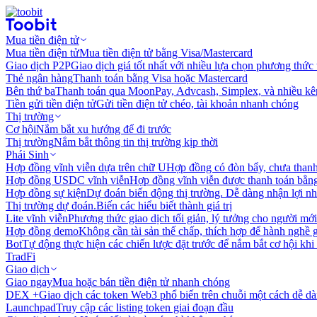
Mua tiền điện tử
Mua tiền điện tử
Mua tiền điện tử bằng Visa/Mastercard
Giao dịch P2P
Giao dịch giá tốt nhất với nhiều lựa chọn phương thức
Thẻ ngân hàng
Thanh toán bằng Visa hoặc Mastercard
Bên thứ ba
Thanh toán qua MoonPay, Advcash, Simplex, và nhiều kê
Tiền gửi tiền điện tử
Gửi tiền điện tử chéo, tài khoản nhanh chóng
Thị trường
Cơ hội
Nắm bắt xu hướng để đi trước
Thị trường
Nắm bắt thông tin thị trường kịp thời
Phái Sinh
Hợp đồng vĩnh viễn dựa trên chữ U
Hợp đồng có đòn bẩy, chưa than
Hợp đồng USDC vĩnh viễn
Hợp đồng vĩnh viễn được thanh toán b
Hợp đồng sự kiện
Dự đoán biến động thị trường. Dễ dàng nhận lợi n
Thị trường dự đoán.
Biến các hiểu biết thành giá trị
Lite vĩnh viễn
Phương thức giao dịch tối giản, lý tưởng cho người mới
Hợp đồng demo
Không cần tài sản thế chấp, thích hợp để hành nghề 
Bot
Tự động thực hiện các chiến lược đặt trước để nắm bắt cơ hội khi
TradFi
Giao dịch
Giao ngay
Mua hoặc bán tiền điện tử nhanh chóng
DEX +
Giao dịch các token Web3 phổ biến trên chuỗi một cách dễ d
Launchpad
Truy cập các listing token giai đoạn đầu