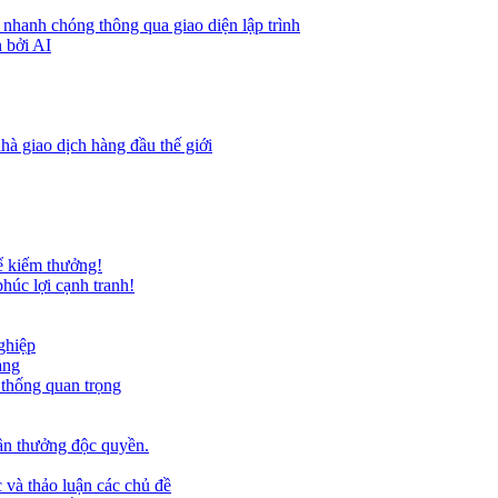
 nhanh chóng thông qua giao diện lập trình
 bởi AI
hà giao dịch hàng đầu thế giới
ể kiếm thưởng!
húc lợi cạnh tranh!
ghiệp
ảng
 thống quan trọng
ần thưởng độc quyền.
 và thảo luận các chủ đề