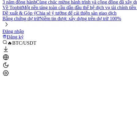
3 năm đồng hành
Cùng chúc mừng hành trình và cộng đồng đã xây d
Về Toobit
Một nền tảng toàn cầu dẫn đầu thế hệ dịch vụ tài chính tiền
Đề xuất & Góp ý
Chia sẻ ý tưởng để cải thiện sàn giao dịch
Bằng chứng dự trữ
Niềm tin được xây dựng trên dự trữ 100%
Đăng nhập
Đăng ký
🔥BTC/USDT