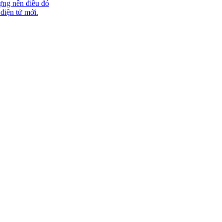
ựng nên điều đó
 điện tử mới.