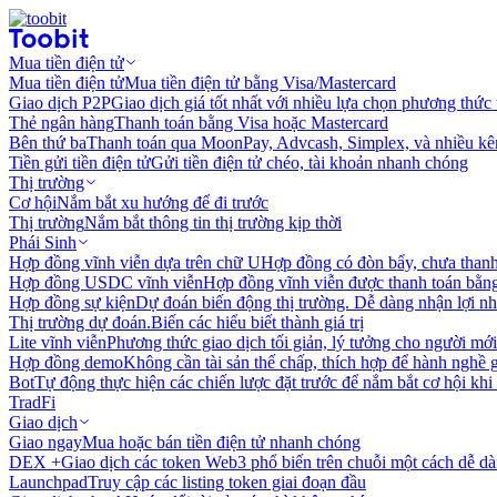
Mua tiền điện tử
Mua tiền điện tử
Mua tiền điện tử bằng Visa/Mastercard
Giao dịch P2P
Giao dịch giá tốt nhất với nhiều lựa chọn phương thức
Thẻ ngân hàng
Thanh toán bằng Visa hoặc Mastercard
Bên thứ ba
Thanh toán qua MoonPay, Advcash, Simplex, và nhiều kê
Tiền gửi tiền điện tử
Gửi tiền điện tử chéo, tài khoản nhanh chóng
Thị trường
Cơ hội
Nắm bắt xu hướng để đi trước
Thị trường
Nắm bắt thông tin thị trường kịp thời
Phái Sinh
Hợp đồng vĩnh viễn dựa trên chữ U
Hợp đồng có đòn bẩy, chưa than
Hợp đồng USDC vĩnh viễn
Hợp đồng vĩnh viễn được thanh toán b
Hợp đồng sự kiện
Dự đoán biến động thị trường. Dễ dàng nhận lợi n
Thị trường dự đoán.
Biến các hiểu biết thành giá trị
Lite vĩnh viễn
Phương thức giao dịch tối giản, lý tưởng cho người mới
Hợp đồng demo
Không cần tài sản thế chấp, thích hợp để hành nghề 
Bot
Tự động thực hiện các chiến lược đặt trước để nắm bắt cơ hội khi
TradFi
Giao dịch
Giao ngay
Mua hoặc bán tiền điện tử nhanh chóng
DEX +
Giao dịch các token Web3 phổ biến trên chuỗi một cách dễ d
Launchpad
Truy cập các listing token giai đoạn đầu