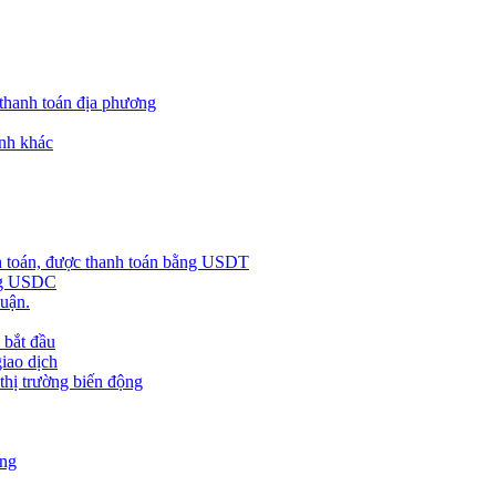
 thanh toán địa phương
nh khác
h toán, được thanh toán bằng USDT
ằng USDC
huận.
 bắt đầu
giao dịch
 thị trường biến động
àng