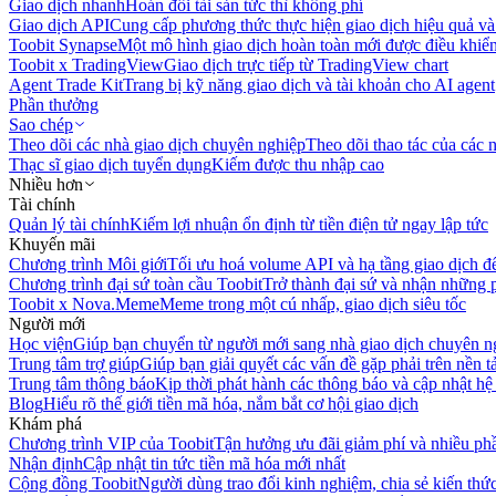
Giao dịch nhanh
Hoán đổi tài sản tức thì không phí
Giao dịch API
Cung cấp phương thức thực hiện giao dịch hiệu quả và
Toobit Synapse
Một mô hình giao dịch hoàn toàn mới được điều khiển
Toobit x TradingView
Giao dịch trực tiếp từ TradingView chart
Agent Trade Kit
Trang bị kỹ năng giao dịch và tài khoản cho AI agent
Phần thưởng
Sao chép
Theo dõi các nhà giao dịch chuyên nghiệp
Theo dõi thao tác của các n
Thạc sĩ giao dịch tuyển dụng
Kiếm được thu nhập cao
Nhiều hơn
Tài chính
Quản lý tài chính
Kiếm lợi nhuận ổn định từ tiền điện tử ngay lập tức
Khuyến mãi
Chương trình Môi giới
Tối ưu hoá volume API và hạ tầng giao dịch đ
Chương trình đại sứ toàn cầu Toobit
Trở thành đại sứ và nhận những p
Toobit x Nova.Meme
Meme trong một cú nhấp, giao dịch siêu tốc
Người mới
Học viện
Giúp bạn chuyển từ người mới sang nhà giao dịch chuyên n
Trung tâm trợ giúp
Giúp bạn giải quyết các vấn đề gặp phải trên nền t
Trung tâm thông báo
Kịp thời phát hành các thông báo và cập nhật hệ
Blog
Hiểu rõ thế giới tiền mã hóa, nắm bắt cơ hội giao dịch
Khám phá
Chương trình VIP của Toobit
Tận hưởng ưu đãi giảm phí và nhiều ph
Nhận định
Cập nhật tin tức tiền mã hóa mới nhất
Cộng đồng Toobit
Người dùng trao đổi kinh nghiệm, chia sẻ kiến thức