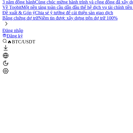
3 năm đồng hành
Cùng chúc mừng hành trình và cộng đồng đã xây d
Về Toobit
Một nền tảng toàn cầu dẫn đầu thế hệ dịch vụ tài chính tiền
Đề xuất & Góp ý
Chia sẻ ý tưởng để cải thiện sàn giao dịch
Bằng chứng dự trữ
Niềm tin được xây dựng trên dự trữ 100%
Đăng nhập
Đăng ký
🔥BTC/USDT