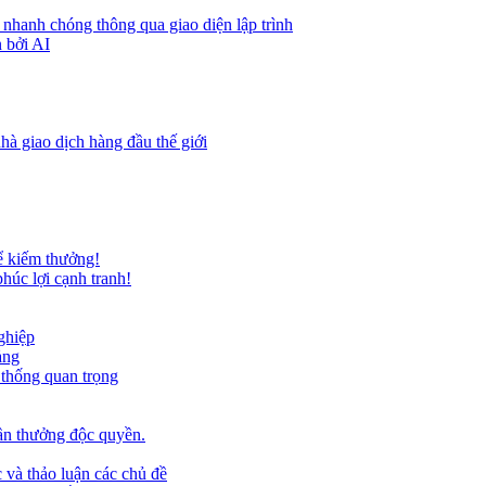
 nhanh chóng thông qua giao diện lập trình
 bởi AI
hà giao dịch hàng đầu thế giới
ể kiếm thưởng!
húc lợi cạnh tranh!
ghiệp
ảng
 thống quan trọng
ần thưởng độc quyền.
 và thảo luận các chủ đề