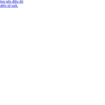
ựng nên điều đó
 điện tử mới.