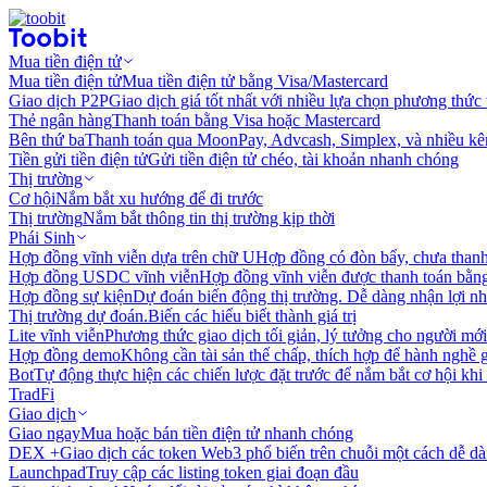
Mua tiền điện tử
Mua tiền điện tử
Mua tiền điện tử bằng Visa/Mastercard
Giao dịch P2P
Giao dịch giá tốt nhất với nhiều lựa chọn phương thức
Thẻ ngân hàng
Thanh toán bằng Visa hoặc Mastercard
Bên thứ ba
Thanh toán qua MoonPay, Advcash, Simplex, và nhiều kê
Tiền gửi tiền điện tử
Gửi tiền điện tử chéo, tài khoản nhanh chóng
Thị trường
Cơ hội
Nắm bắt xu hướng để đi trước
Thị trường
Nắm bắt thông tin thị trường kịp thời
Phái Sinh
Hợp đồng vĩnh viễn dựa trên chữ U
Hợp đồng có đòn bẩy, chưa than
Hợp đồng USDC vĩnh viễn
Hợp đồng vĩnh viễn được thanh toán b
Hợp đồng sự kiện
Dự đoán biến động thị trường. Dễ dàng nhận lợi n
Thị trường dự đoán.
Biến các hiểu biết thành giá trị
Lite vĩnh viễn
Phương thức giao dịch tối giản, lý tưởng cho người mới
Hợp đồng demo
Không cần tài sản thế chấp, thích hợp để hành nghề 
Bot
Tự động thực hiện các chiến lược đặt trước để nắm bắt cơ hội khi
TradFi
Giao dịch
Giao ngay
Mua hoặc bán tiền điện tử nhanh chóng
DEX +
Giao dịch các token Web3 phổ biến trên chuỗi một cách dễ d
Launchpad
Truy cập các listing token giai đoạn đầu