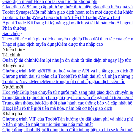
Giao dịch nhanh
Hoán đổi tài sản tức thì không phí
Giao dịch API
Cung cấp phương thức thực hiện giao dịch hiệu quả và
Toobit Synapse
Một mô hình giao dịch hoàn toàn mới được điều khiển
Toobit x TradingView
Giao dịch trực tiếp từ TradingView chart
Agent Trade Kit
Trang bị kỹ năng giao dịch và tài khoản cho AI agent
Phần thưởng
Sao chép
Theo dõi các nhà giao dịch chuyên nghiệp
Theo dõi thao tác của các n
Thạc sĩ giao dịch tuyển dụng
Kiếm được thu nhập cao
Nhiều hơn
Tài chính
Quản lý tài chính
Kiếm lợi nhuận ổn định từ tiền điện tử ngay lập tức
Khuyến mãi
Chương trình Môi giới
Tối ưu hoá volume API và hạ tầng giao dịch đ
Chương trình đại sứ toàn cầu Toobit
Trở thành đại sứ và nhận những p
Toobit x Nova.Meme
Meme trong một cú nhấp, giao dịch siêu tốc
Người mới
Học viện
Giúp bạn chuyển từ người mới sang nhà giao dịch chuyên n
Trung tâm trợ giúp
Giúp bạn giải quyết các vấn đề gặp phải trên nền t
Trung tâm thông báo
Kịp thời phát hành các thông báo và cập nhật hệ
Blog
Hiểu rõ thế giới tiền mã hóa, nắm bắt cơ hội giao dịch
Khám phá
Chương trình VIP của Toobit
Tận hưởng ưu đãi giảm phí và nhiều ph
Nhận định
Cập nhật tin tức tiền mã hóa mới nhất
Cộng đồng Toobit
Người dùng trao đổi kinh nghiệm, chia sẻ kiến thức