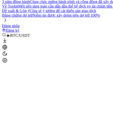
3 năm đồng hành
Cùng chúc mừng hành trình và cộng đồng đã xây d
Về Toobit
Một nền tảng toàn cầu dẫn đầu thế hệ dịch vụ tài chính tiền
Đề xuất & Góp ý
Chia sẻ ý tưởng để cải thiện sàn giao dịch
Bằng chứng dự trữ
Niềm tin được xây dựng trên dự trữ 100%
Đăng nhập
Đăng ký
🔥BTC/USDT