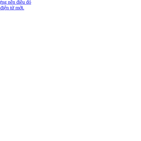
ựng nên điều đó
 điện tử mới.