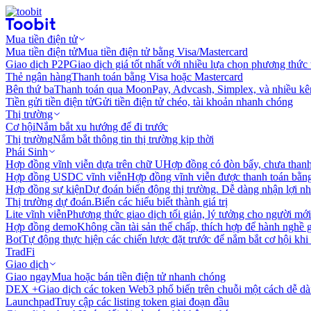
Mua tiền điện tử
Mua tiền điện tử
Mua tiền điện tử bằng Visa/Mastercard
Giao dịch P2P
Giao dịch giá tốt nhất với nhiều lựa chọn phương thức
Thẻ ngân hàng
Thanh toán bằng Visa hoặc Mastercard
Bên thứ ba
Thanh toán qua MoonPay, Advcash, Simplex, và nhiều kê
Tiền gửi tiền điện tử
Gửi tiền điện tử chéo, tài khoản nhanh chóng
Thị trường
Cơ hội
Nắm bắt xu hướng để đi trước
Thị trường
Nắm bắt thông tin thị trường kịp thời
Phái Sinh
Hợp đồng vĩnh viễn dựa trên chữ U
Hợp đồng có đòn bẩy, chưa than
Hợp đồng USDC vĩnh viễn
Hợp đồng vĩnh viễn được thanh toán b
Hợp đồng sự kiện
Dự đoán biến động thị trường. Dễ dàng nhận lợi n
Thị trường dự đoán.
Biến các hiểu biết thành giá trị
Lite vĩnh viễn
Phương thức giao dịch tối giản, lý tưởng cho người mới
Hợp đồng demo
Không cần tài sản thế chấp, thích hợp để hành nghề 
Bot
Tự động thực hiện các chiến lược đặt trước để nắm bắt cơ hội khi
TradFi
Giao dịch
Giao ngay
Mua hoặc bán tiền điện tử nhanh chóng
DEX +
Giao dịch các token Web3 phổ biến trên chuỗi một cách dễ d
Launchpad
Truy cập các listing token giai đoạn đầu