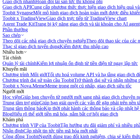
Giao dịch nhanh
Hoán đổi tài sản tức thì không phí
Giao dịch API
Cung cấp phương thức thực hiện giao dịch hiệu quả và
Toobit Synapse
Một mô hình giao dịch hoàn toàn mới được điều khiển
Toobit x TradingView
Giao dịch trực tiếp từ TradingView chart
Agent Trade Kit
Trang bị kỹ năng giao dịch và tài khoản cho AI agent
Phần thưởng
Sao chép
Theo dõi các nhà giao dịch chuyên nghiệp
Theo dõi thao tác của các n
Thạc sĩ giao dịch tuyển dụng
Kiếm được thu nhập cao
Nhiều hơn
Tài chính
Quản lý tài chính
Kiếm lợi nhuận ổn định từ tiền điện tử ngay lập tức
Khuyến mãi
Chương trình Môi giới
Tối ưu hoá volume API và hạ tầng giao dịch đ
Chương trình đại sứ toàn cầu Toobit
Trở thành đại sứ và nhận những p
Toobit x Nova.Meme
Meme trong một cú nhấp, giao dịch siêu tốc
Người mới
Học viện
Giúp bạn chuyển từ người mới sang nhà giao dịch chuyên n
Trung tâm trợ giúp
Giúp bạn giải quyết các vấn đề gặp phải trên nền t
Trung tâm thông báo
Kịp thời phát hành các thông báo và cập nhật hệ
Blog
Hiểu rõ thế giới tiền mã hóa, nắm bắt cơ hội giao dịch
Khám phá
Chương trình VIP của Toobit
Tận hưởng ưu đãi giảm phí và nhiều ph
Nhận định
Cập nhật tin tức tiền mã hóa mới nhất
Cộng đồng Toobit
Người dùng trao đổi kinh nghiệm, chia sẻ kiến thức