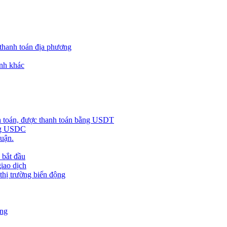
 thanh toán địa phương
nh khác
h toán, được thanh toán bằng USDT
ằng USDC
huận.
 bắt đầu
giao dịch
 thị trường biến động
àng