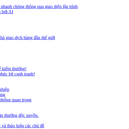
 nhanh chóng thông qua giao diện lập trình
 bởi AI
hà giao dịch hàng đầu thế giới
ể kiếm thưởng!
húc lợi cạnh tranh!
ghiệp
ảng
 thống quan trọng
ần thưởng độc quyền.
 và thảo luận các chủ đề