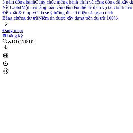
3 năm đồng hành
Cùng chúc mừng hành trình và cộng đồng đã xây d
Về Toobit
Một nền tảng toàn cầu dẫn đầu thế hệ dịch vụ tài chính tiền
Đề xuất & Góp ý
Chia sẻ ý tưởng để cải thiện sàn giao dịch
Bằng chứng dự trữ
Niềm tin được xây dựng trên dự trữ 100%
Đăng nhập
Đăng ký
🔥BTC/USDT