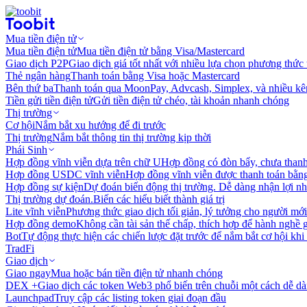
Mua tiền điện tử
Mua tiền điện tử
Mua tiền điện tử bằng Visa/Mastercard
Giao dịch P2P
Giao dịch giá tốt nhất với nhiều lựa chọn phương thức
Thẻ ngân hàng
Thanh toán bằng Visa hoặc Mastercard
Bên thứ ba
Thanh toán qua MoonPay, Advcash, Simplex, và nhiều kê
Tiền gửi tiền điện tử
Gửi tiền điện tử chéo, tài khoản nhanh chóng
Thị trường
Cơ hội
Nắm bắt xu hướng để đi trước
Thị trường
Nắm bắt thông tin thị trường kịp thời
Phái Sinh
Hợp đồng vĩnh viễn dựa trên chữ U
Hợp đồng có đòn bẩy, chưa than
Hợp đồng USDC vĩnh viễn
Hợp đồng vĩnh viễn được thanh toán b
Hợp đồng sự kiện
Dự đoán biến động thị trường. Dễ dàng nhận lợi n
Thị trường dự đoán.
Biến các hiểu biết thành giá trị
Lite vĩnh viễn
Phương thức giao dịch tối giản, lý tưởng cho người mới
Hợp đồng demo
Không cần tài sản thế chấp, thích hợp để hành nghề 
Bot
Tự động thực hiện các chiến lược đặt trước để nắm bắt cơ hội khi
TradFi
Giao dịch
Giao ngay
Mua hoặc bán tiền điện tử nhanh chóng
DEX +
Giao dịch các token Web3 phổ biến trên chuỗi một cách dễ d
Launchpad
Truy cập các listing token giai đoạn đầu