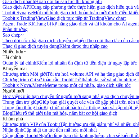
Giao dịch nhanh
Hoán đổi tài sản tức thì không phí
Giao dịch API
Cung cấp phương thức thực hiện giao dịch hiệu quả và
Toobit Synapse
Một mô hình giao dịch hoàn toàn mới được điều khiển
Toobit x TradingView
Giao dịch trực tiếp từ TradingView chart
Agent Trade Kit
Trang bị kỹ năng giao dịch và tài khoản cho AI agent
Phần thưởng
Sao chép
Theo dõi các nhà giao dịch chuyên nghiệp
Theo dõi thao tác của các n
Thạc sĩ giao dịch tuyển dụng
Kiếm được thu nhập cao
Nhiều hơn
Tài chính
Quản lý tài chính
Kiếm lợi nhuận ổn định từ tiền điện tử ngay lập tức
Khuyến mãi
Chương trình Môi giới
Tối ưu hoá volume API và hạ tầng giao dịch đ
Chương trình đại sứ toàn cầu Toobit
Trở thành đại sứ và nhận những p
Toobit x Nova.Meme
Meme trong một cú nhấp, giao dịch siêu tốc
Người mới
Học viện
Giúp bạn chuyển từ người mới sang nhà giao dịch chuyên n
Trung tâm trợ giúp
Giúp bạn giải quyết các vấn đề gặp phải trên nền t
Trung tâm thông báo
Kịp thời phát hành các thông báo và cập nhật hệ
Blog
Hiểu rõ thế giới tiền mã hóa, nắm bắt cơ hội giao dịch
Khám phá
Chương trình VIP của Toobit
Tận hưởng ưu đãi giảm phí và nhiều ph
Nhận định
Cập nhật tin tức tiền mã hóa mới nhất
Cộng đồng Toobit
Người dùng trao đổi kinh nghiệm, chia sẻ kiến thức