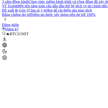
3 năm đồng hành
Cùng chúc mừng hành trình và cộng đồng đã xây d
Về Toobit
Một nền tảng toàn cầu dẫn đầu thế hệ dịch vụ tài chính tiền
Đề xuất & Góp ý
Chia sẻ ý tưởng để cải thiện sàn giao dịch
Bằng chứng dự trữ
Niềm tin được xây dựng trên dự trữ 100%
Đăng nhập
Đăng ký
🔥BTC/USDT