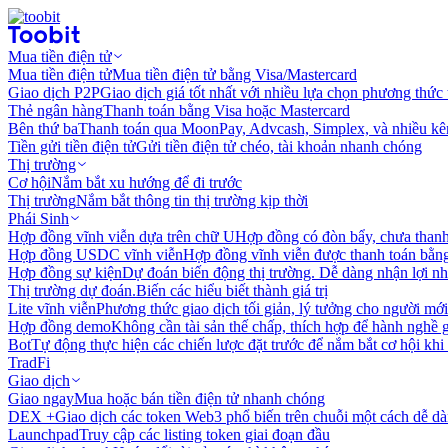
Mua tiền điện tử
Mua tiền điện tử
Mua tiền điện tử bằng Visa/Mastercard
Giao dịch P2P
Giao dịch giá tốt nhất với nhiều lựa chọn phương thức
Thẻ ngân hàng
Thanh toán bằng Visa hoặc Mastercard
Bên thứ ba
Thanh toán qua MoonPay, Advcash, Simplex, và nhiều kê
Tiền gửi tiền điện tử
Gửi tiền điện tử chéo, tài khoản nhanh chóng
Thị trường
Cơ hội
Nắm bắt xu hướng để đi trước
Thị trường
Nắm bắt thông tin thị trường kịp thời
Phái Sinh
Hợp đồng vĩnh viễn dựa trên chữ U
Hợp đồng có đòn bẩy, chưa than
Hợp đồng USDC vĩnh viễn
Hợp đồng vĩnh viễn được thanh toán b
Hợp đồng sự kiện
Dự đoán biến động thị trường. Dễ dàng nhận lợi n
Thị trường dự đoán.
Biến các hiểu biết thành giá trị
Lite vĩnh viễn
Phương thức giao dịch tối giản, lý tưởng cho người mới
Hợp đồng demo
Không cần tài sản thế chấp, thích hợp để hành nghề 
Bot
Tự động thực hiện các chiến lược đặt trước để nắm bắt cơ hội khi
TradFi
Giao dịch
Giao ngay
Mua hoặc bán tiền điện tử nhanh chóng
DEX +
Giao dịch các token Web3 phổ biến trên chuỗi một cách dễ d
Launchpad
Truy cập các listing token giai đoạn đầu