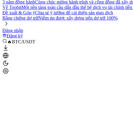
3 năm đồng hành
Cùng chúc mừng hành trình và cộng đồng đã xây d
Về Toobit
Một nền tảng toàn cầu dẫn đầu thế hệ dịch vụ tài chính tiền
Đề xuất & Góp ý
Chia sẻ ý tưởng để cải thiện sàn giao dịch
Bằng chứng dự trữ
Niềm tin được xây dựng trên dự trữ 100%
Đăng nhập
Đăng ký
🔥BTC/USDT