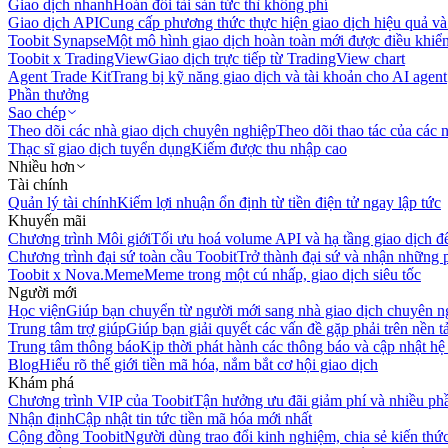
Giao dịch nhanh
Hoán đổi tài sản tức thì không phí
Giao dịch API
Cung cấp phương thức thực hiện giao dịch hiệu quả và
Toobit Synapse
Một mô hình giao dịch hoàn toàn mới được điều khiển
Toobit x TradingView
Giao dịch trực tiếp từ TradingView chart
Agent Trade Kit
Trang bị kỹ năng giao dịch và tài khoản cho AI agent
Phần thưởng
Sao chép
Theo dõi các nhà giao dịch chuyên nghiệp
Theo dõi thao tác của các n
Thạc sĩ giao dịch tuyển dụng
Kiếm được thu nhập cao
Nhiều hơn
Tài chính
Quản lý tài chính
Kiếm lợi nhuận ổn định từ tiền điện tử ngay lập tức
Khuyến mãi
Chương trình Môi giới
Tối ưu hoá volume API và hạ tầng giao dịch đ
Chương trình đại sứ toàn cầu Toobit
Trở thành đại sứ và nhận những p
Toobit x Nova.Meme
Meme trong một cú nhấp, giao dịch siêu tốc
Người mới
Học viện
Giúp bạn chuyển từ người mới sang nhà giao dịch chuyên n
Trung tâm trợ giúp
Giúp bạn giải quyết các vấn đề gặp phải trên nền t
Trung tâm thông báo
Kịp thời phát hành các thông báo và cập nhật hệ
Blog
Hiểu rõ thế giới tiền mã hóa, nắm bắt cơ hội giao dịch
Khám phá
Chương trình VIP của Toobit
Tận hưởng ưu đãi giảm phí và nhiều ph
Nhận định
Cập nhật tin tức tiền mã hóa mới nhất
Cộng đồng Toobit
Người dùng trao đổi kinh nghiệm, chia sẻ kiến thức