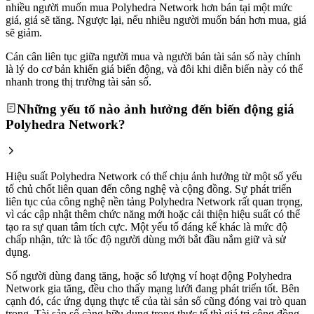
nhiều người muốn mua Polyhedra Network hơn bán tại một mức
giá, giá sẽ tăng. Ngược lại, nếu nhiều người muốn bán hơn mua, giá
sẽ giảm.
Cán cân liên tục giữa người mua và người bán tài sản số này chính
là lý do cơ bản khiến giá biến động, và đôi khi diễn biến này có thể
nhanh trong thị trường tài sản số.
Những yếu tố nào ảnh hưởng đến biến động giá
Polyhedra Network?
Hiệu suất Polyhedra Network có thể chịu ảnh hưởng từ một số yếu
tố chủ chốt liên quan đến công nghệ và cộng đồng. Sự phát triển
liên tục của công nghệ nền tảng Polyhedra Network rất quan trọng,
vì các cập nhật thêm chức năng mới hoặc cải thiện hiệu suất có thể
tạo ra sự quan tâm tích cực. Một yếu tố đáng kể khác là mức độ
chấp nhận, tức là tốc độ người dùng mới bắt đầu nắm giữ và sử
dụng.
Số người dùng đang tăng, hoặc số lượng ví hoạt động Polyhedra
Network gia tăng, đều cho thấy mạng lưới đang phát triển tốt. Bên
cạnh đó, các ứng dụng thực tế của tài sản số cũng đóng vai trò quan
trọng. Tài sản số càng hữu dụng trong thực tế thì giá trị cộng đồng