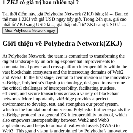
1 ZKJ có giá trị bao nhiêu tại ?
Tại thời điểm này, giá Polyhedra Network (ZKJ) bằng là --. Bạn có
thể mua 1 ZKJ với giá USD ngay bây giờ. Trong 24h qua, giá cao
nhất từ ZKJ sang USD là --, giá thấp nhất từ ZKJ sang USD là --.
Mua Polyhedra Network ngay
Giới thiệu về Polyhedra Network(ZKJ)
At Polyhedra Network, the team is committed to transforming the
digital landscape by unlocking exponential improvements to
computational power and cross-platform interoperability within the
vast blockchain ecosystem and the intersecting domains of Web2
and Web3. In the first stage, central to their mission is the innovative
zkBridge, Polyhedra’s flagship technology, designed to overcome
the critical challenges of interoperability, facilitating trustless,
efficient, and secure transactions across a variety of blockchain
networks. More importantly, zkBridge provides a perfect
environment to develop, test, and strengthen our proof system,
which is the foundation of our vision. Polyhedra further expands the
zkBridge protocol to a general ZK interoperability protocol, which
also empowers interoperability between Web2 and Web3
applications, and helps to onboard real-world assets (RWAs) to
Web3. This grand vision is underpinned by Polyhedra’s innovative