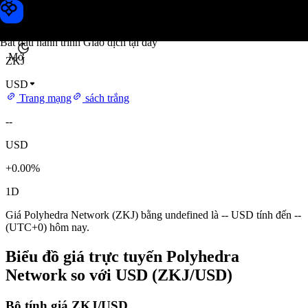
Giá Polyhedra Network
Toobit
Bắt đầu hành trình Giao dịch tại đây
Mở
ZKJ
USD
Trang mạng
sách trắng
--
USD
+0.00%
1D
Giá Polyhedra Network (ZKJ) bằng undefined là -- USD tính đến --
(UTC+0) hôm nay.
Biểu đồ giá trực tuyến Polyhedra
Network so với USD (ZKJ/USD)
Bộ tính giá ZKJ/USD