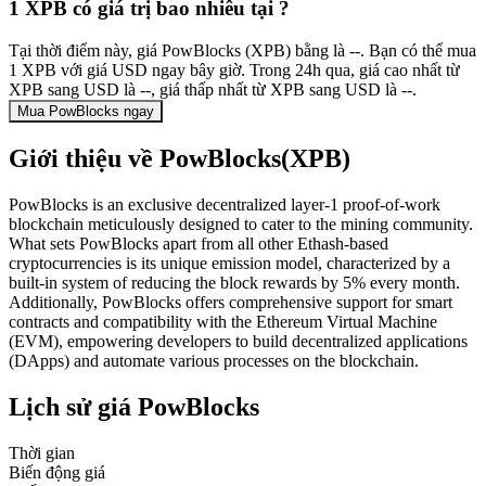
1 XPB có giá trị bao nhiêu tại ?
Tại thời điểm này, giá PowBlocks (XPB) bằng là --. Bạn có thể mua
1 XPB với giá USD ngay bây giờ. Trong 24h qua, giá cao nhất từ
XPB sang USD là --, giá thấp nhất từ XPB sang USD là --.
Mua PowBlocks ngay
Giới thiệu về PowBlocks(XPB)
PowBlocks is an exclusive decentralized layer-1 proof-of-work
blockchain meticulously designed to cater to the mining community.
What sets PowBlocks apart from all other Ethash-based
cryptocurrencies is its unique emission model, characterized by a
built-in system of reducing the block rewards by 5% every month.
Additionally, PowBlocks offers comprehensive support for smart
contracts and compatibility with the Ethereum Virtual Machine
(EVM), empowering developers to build decentralized applications
(DApps) and automate various processes on the blockchain.
Lịch sử giá PowBlocks
Thời gian
Biến động giá