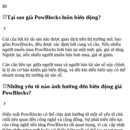
$0
Tại sao giá PowBlocks luôn biến động?
Giá của bất kỳ tài sản nào được giao dịch trên thị trường mở, bao
gồm PowBlocks, đều được xác định bởi cung và cầu. Nếu nhiều
người muốn mua PowBlocks hơn bán tại một mức giá, giá sẽ tăng.
Ngược lại, nếu nhiều người muốn bán hơn mua, giá sẽ giảm.
Cán cân liên tục giữa người mua và người bán tài sản số này chính
là lý do cơ bản khiến giá biến động, và đôi khi diễn biến này có thể
nhanh trong thị trường tài sản số.
Những yếu tố nào ảnh hưởng đến biến động giá
PowBlocks?
Hiệu suất PowBlocks có thể chịu ảnh hưởng từ một số yếu tố chủ
chốt liên quan đến công nghệ và cộng đồng. Sự phát triển liên tục
của công nghệ nền tảng PowBlocks rất quan trọng, vì các cập nhật
thêm chức năng mới hoặc cải thiện hiệu suất có thể tạo ra sự quan