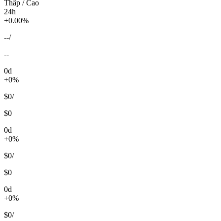
Thấp / Cao
24h
+0.00%
--
/
--
0d
+0%
$0
/
$0
0d
+0%
$0
/
$0
0d
+0%
$0
/