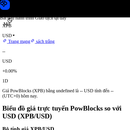
Giá PowBlocks
Toobit
Bắt đầu hành trình Giao dịch tại đây
Mở
XPB
USD
Trang mạng
sách trắng
--
USD
+0.00%
1D
Giá PowBlocks (XPB) bằng undefined là -- USD tính đến --
(UTC+0) hôm nay.
Biểu đồ giá trực tuyến PowBlocks so với
USD (XPB/USD)
Bộ tính giá XPB/USD