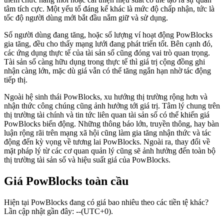
tâm tích cực. Một yếu tố đáng kể khác là mức độ chấp nhận, tức là
tốc độ người dùng mới bắt đầu nắm giữ và sử dụng.
Số người dùng đang tăng, hoặc số lượng ví hoạt động PowBlocks
gia tăng, đều cho thấy mạng lưới đang phát triển tốt. Bên cạnh đó,
các ứng dụng thực tế của tài sản số cũng đóng vai trò quan trọng.
Tài sản số càng hữu dụng trong thực tế thì giá trị cộng đồng ghi
nhận càng lớn, mặc dù giá vẫn có thể tăng ngắn hạn nhờ tác động
tiếp thị.
Ngoài hệ sinh thái PowBlocks, xu hướng thị trường rộng hơn và
nhận thức công chúng cũng ảnh hưởng tới giá trị. Tâm lý chung trên
thị trường tài chính và tin tức liên quan tài sản số có thể khiến giá
PowBlocks biến động. Những thông báo lớn, truyền thông, hay bàn
luận rộng rãi trên mạng xã hội cũng làm gia tăng nhận thức và tác
động đến kỳ vọng về tương lai PowBlocks. Ngoài ra, thay đổi về
mặt pháp lý từ các cơ quan quản lý cũng sẽ ảnh hưởng đến toàn bộ
thị trường tài sản số và hiệu suất giá của PowBlocks.
Giá PowBlocks toàn cầu
Hiện tại PowBlocks đang có giá bao nhiêu theo các tiền tệ khác?
Lần cập nhật gần đây: --(UTC+0).