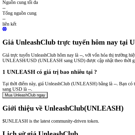
Nguồn cung tối đa
--
Tổng nguồn cung
--
liên kết
Giá UnleashClub trực tuyến hôm nay tại 
Giá trực tuyến UnleashClub hôm nay là --, với vốn hóa thị trường hi
UNLEASH/USD (UNLEASH sang USD) được cập nhật theo thời gi
1 UNLEASH có giá trị bao nhiêu tại ?
Tại thời điểm này, giá UnleashClub (UNLEASH) bằng là --. Bạn c
sang USD là --.
Mua UnleashClub ngay
Giới thiệu về UnleashClub(UNLEASH)
$UNLEASH is the latest community-driven token.
Lịch sử giá UnleashClub