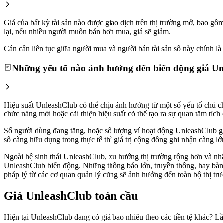
Giá của bất kỳ tài sản nào được giao dịch trên thị trường mở, bao 
lại, nếu nhiều người muốn bán hơn mua, giá sẽ giảm.
Cán cân liên tục giữa người mua và người bán tài sản số này chính là l
Những yếu tố nào ảnh hưởng đến biến động giá U
Hiệu suất UnleashClub có thể chịu ảnh hưởng từ một số yếu tố chủ ch
chức năng mới hoặc cải thiện hiệu suất có thể tạo ra sự quan tâm tíc
Số người dùng đang tăng, hoặc số lượng ví hoạt động UnleashClub gia 
số càng hữu dụng trong thực tế thì giá trị cộng đồng ghi nhận càng lớ
Ngoài hệ sinh thái UnleashClub, xu hướng thị trường rộng hơn và nhận 
UnleashClub biến động. Những thông báo lớn, truyền thông, hay bàn l
pháp lý từ các cơ quan quản lý cũng sẽ ảnh hưởng đến toàn bộ thị trư
Giá UnleashClub toàn cầu
Hiện tại UnleashClub đang có giá bao nhiêu theo các tiền tệ khác? L