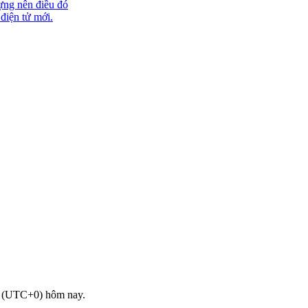
ựng nên điều đó
 điện tử mới.
- (UTC+0) hôm nay.