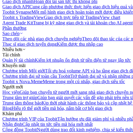
Giao dịch nhanh
Hoán đổi tài sản tức thì không phí
Giao dịch API
Cung cấp phương thức thực hiện giao dịch hiệu quả và
Toobit Synapse
Một mô hình giao dịch hoàn toàn mới được điều khiển
Toobit x TradingView
Giao dịch trực tiếp từ TradingView chart
Agent Trade Kit
Trang bị kỹ năng giao dịch và tài khoản cho AI agent
Phần thưởng
Sao chép
Theo dõi các nhà giao dịch chuyên nghiệp
Theo dõi thao tác của các n
Thạc sĩ giao dịch tuyển dụng
Kiếm được thu nhập cao
Nhiều hơn
Tài chính
Quản lý tài chính
Kiếm lợi nhuận ổn định từ tiền điện tử ngay lập tức
Khuyến mãi
Chương trình Môi giới
Tối ưu hoá volume API và hạ tầng giao dịch đ
Chương trình đại sứ toàn cầu Toobit
Trở thành đại sứ và nhận những p
Toobit x Nova.Meme
Meme trong một cú nhấp, giao dịch siêu tốc
Người mới
Học viện
Giúp bạn chuyển từ người mới sang nhà giao dịch chuyên n
Trung tâm trợ giúp
Giúp bạn giải quyết các vấn đề gặp phải trên nền t
Trung tâm thông báo
Kịp thời phát hành các thông báo và cập nhật hệ
Blog
Hiểu rõ thế giới tiền mã hóa, nắm bắt cơ hội giao dịch
Khám phá
Chương trình VIP của Toobit
Tận hưởng ưu đãi giảm phí và nhiều ph
Nhận định
Cập nhật tin tức tiền mã hóa mới nhất
Cộng đồng Toobit
Người dùng trao đổi kinh nghiệm, chia sẻ kiến thức