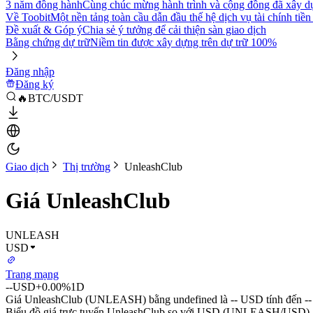
3 năm đồng hành
Cùng chúc mừng hành trình và cộng đồng đã xây d
Về Toobit
Một nền tảng toàn cầu dẫn đầu thế hệ dịch vụ tài chính tiền
Đề xuất & Góp ý
Chia sẻ ý tưởng để cải thiện sàn giao dịch
Bằng chứng dự trữ
Niềm tin được xây dựng trên dự trữ 100%
Đăng nhập
Đăng ký
🔥BTC/USDT
Giao dịch
Thị trường
UnleashClub
Giá UnleashClub
UNLEASH
USD
Trang mạng
--
USD
+0.00%
1D
Giá UnleashClub (UNLEASH) bằng undefined là -- USD tính đến -
Biểu đồ giá trực tuyến UnleashClub so với USD (UNLEASH/USD)