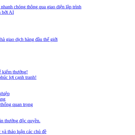
 nhanh chóng thông qua giao diện lập trình
 bởi AI
hà giao dịch hàng đầu thế giới
ể kiếm thưởng!
húc lợi cạnh tranh!
ghiệp
ảng
 thống quan trọng
ần thưởng độc quyền.
 và thảo luận các chủ đề