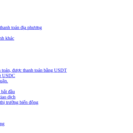
 thanh toán địa phương
nh khác
h toán, được thanh toán bằng USDT
ằng USDC
huận.
 bắt đầu
giao dịch
 thị trường biến động
àng