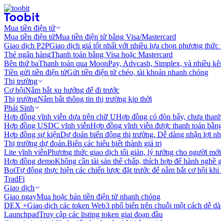
Mua tiền điện tử
Mua tiền điện tử
Mua tiền điện tử bằng Visa/Mastercard
Giao dịch P2P
Giao dịch giá tốt nhất với nhiều lựa chọn phương thức
Thẻ ngân hàng
Thanh toán bằng Visa hoặc Mastercard
Bên thứ ba
Thanh toán qua MoonPay, Advcash, Simplex, và nhiều kê
Tiền gửi tiền điện tử
Gửi tiền điện tử chéo, tài khoản nhanh chóng
Thị trường
Cơ hội
Nắm bắt xu hướng để đi trước
Thị trường
Nắm bắt thông tin thị trường kịp thời
Phái Sinh
Hợp đồng vĩnh viễn dựa trên chữ U
Hợp đồng có đòn bẩy, chưa than
Hợp đồng USDC vĩnh viễn
Hợp đồng vĩnh viễn được thanh toán b
Hợp đồng sự kiện
Dự đoán biến động thị trường. Dễ dàng nhận lợi n
Thị trường dự đoán.
Biến các hiểu biết thành giá trị
Lite vĩnh viễn
Phương thức giao dịch tối giản, lý tưởng cho người mới
Hợp đồng demo
Không cần tài sản thế chấp, thích hợp để hành nghề 
Bot
Tự động thực hiện các chiến lược đặt trước để nắm bắt cơ hội khi
TradFi
Giao dịch
Giao ngay
Mua hoặc bán tiền điện tử nhanh chóng
DEX +
Giao dịch các token Web3 phổ biến trên chuỗi một cách dễ d
Launchpad
Truy cập các listing token giai đoạn đầu