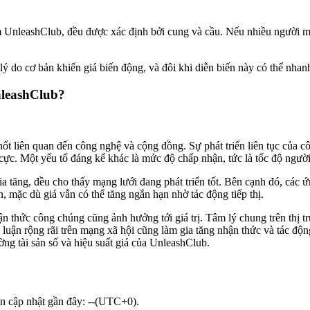
gồm UnleashClub, đều được xác định bởi cung và cầu. Nếu nhiều người
ý do cơ bản khiến giá biến động, và đôi khi diễn biến này có thể nhanh 
nleashClub?
ốt liên quan đến công nghệ và cộng đồng. Sự phát triển liên tục của c
h cực. Một yếu tố đáng kể khác là mức độ chấp nhận, tức là tốc độ ngư
tăng, đều cho thấy mạng lưới đang phát triển tốt. Bên cạnh đó, các ứn
n, mặc dù giá vẫn có thể tăng ngắn hạn nhờ tác động tiếp thị.
thức công chúng cũng ảnh hưởng tới giá trị. Tâm lý chung trên thị trườn
uận rộng rãi trên mạng xã hội cũng làm gia tăng nhận thức và tác độn
ờng tài sản số và hiệu suất giá của UnleashClub.
ần cập nhật gần đây: --(UTC+0).