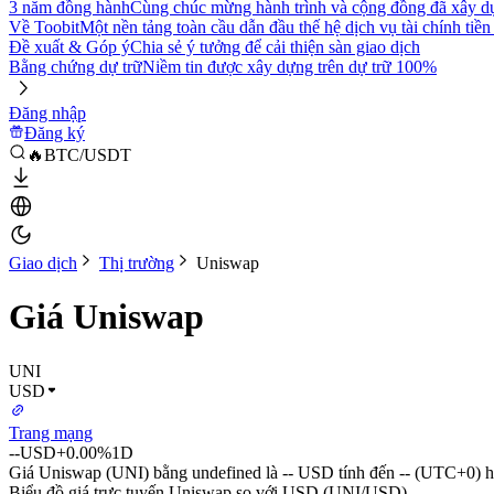
3 năm đồng hành
Cùng chúc mừng hành trình và cộng đồng đã xây d
Về Toobit
Một nền tảng toàn cầu dẫn đầu thế hệ dịch vụ tài chính tiền
Đề xuất & Góp ý
Chia sẻ ý tưởng để cải thiện sàn giao dịch
Bằng chứng dự trữ
Niềm tin được xây dựng trên dự trữ 100%
Đăng nhập
Đăng ký
🔥BTC/USDT
Giao dịch
Thị trường
Uniswap
Giá Uniswap
UNI
USD
Trang mạng
--
USD
+0.00%
1D
Giá Uniswap (UNI) bằng undefined là -- USD tính đến -- (UTC+0) 
Biểu đồ giá trực tuyến Uniswap so với USD (UNI/USD)