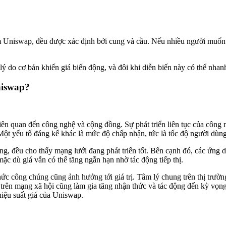
gồm Uniswap, đều được xác định bởi cung và cầu. Nếu nhiều người muốn
ý do cơ bản khiến giá biến động, và đôi khi diễn biến này có thể nhanh 
niswap?
iên quan đến công nghệ và cộng đồng. Sự phát triển liên tục của công 
. Một yếu tố đáng kể khác là mức độ chấp nhận, tức là tốc độ người dù
, đều cho thấy mạng lưới đang phát triển tốt. Bên cạnh đó, các ứng dụn
mặc dù giá vẫn có thể tăng ngắn hạn nhờ tác động tiếp thị.
c công chúng cũng ảnh hưởng tới giá trị. Tâm lý chung trên thị trường t
 trên mạng xã hội cũng làm gia tăng nhận thức và tác động đến kỳ vọng
hiệu suất giá của Uniswap.