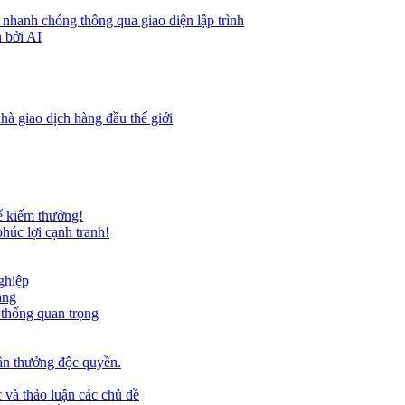
 nhanh chóng thông qua giao diện lập trình
 bởi AI
hà giao dịch hàng đầu thế giới
ể kiếm thưởng!
húc lợi cạnh tranh!
ghiệp
ảng
 thống quan trọng
ần thưởng độc quyền.
 và thảo luận các chủ đề