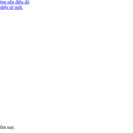
ựng nên điều đó
 điện tử mới.
hôm nay.