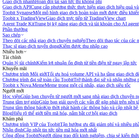
Giao dịch nhanh
Hoán đổi tài sản tức thì không phí
Giao dịch API
Cung cấp phương thức thực hiện giao dịch hiệu quả và
Toobit Synapse
Một mô hình giao dịch hoàn toàn mới được điều khiển
Toobit x TradingView
Giao dịch trực tiếp từ TradingView chart
Agent Trade Kit
Trang bị kỹ năng giao dịch và tài khoản cho AI agent
Phần thưởng
Sao chép
Theo dõi các nhà giao dịch chuyên nghiệp
Theo dõi thao tác của các n
Thạc sĩ giao dịch tuyển dụng
Kiếm được thu nhập cao
Nhiều hơn
Tài chính
Quản lý tài chính
Kiếm lợi nhuận ổn định từ tiền điện tử ngay lập tức
Khuyến mãi
Chương trình Môi giới
Tối ưu hoá volume API và hạ tầng giao dịch đ
Chương trình đại sứ toàn cầu Toobit
Trở thành đại sứ và nhận những p
Toobit x Nova.Meme
Meme trong một cú nhấp, giao dịch siêu tốc
Người mới
Học viện
Giúp bạn chuyển từ người mới sang nhà giao dịch chuyên n
Trung tâm trợ giúp
Giúp bạn giải quyết các vấn đề gặp phải trên nền t
Trung tâm thông báo
Kịp thời phát hành các thông báo và cập nhật hệ
Blog
Hiểu rõ thế giới tiền mã hóa, nắm bắt cơ hội giao dịch
Khám phá
Chương trình VIP của Toobit
Tận hưởng ưu đãi giảm phí và nhiều ph
Nhận định
Cập nhật tin tức tiền mã hóa mới nhất
Cộng đồng Toobit
Người dùng trao đổi kinh nghiệm, chia sẻ kiến thức