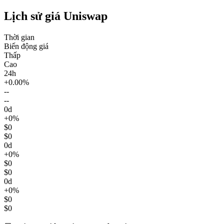
Lịch sử giá Uniswap
Thời gian
Biến động giá
Thấp
Cao
24h
+0.00%
--
--
0d
+0%
$0
$0
0d
+0%
$0
$0
0d
+0%
$0
$0