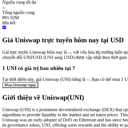
Nguồn cung tối đa
--
Tổng nguồn cung
891.92M
liên kết
Giá Uniswap trực tuyến hôm nay tại USD
Giá trực tuyến Uniswap hôm nay là --, với vốn hóa thị trường hiện t
chuyển đổi UNI/USD (UNI sang USD) được cập nhật theo thời gian 
1 UNI có giá trị bao nhiêu tại ?
Tại thời điểm này, giá Uniswap (UNI) bằng là --. Bạn có thể mua 1 
Mua Uniswap ngay
Giới thiệu về Uniswap(UNI)
Uniswap (UNI) is a prominent decentralized exchange (DEX) that o
algorithms to provide liquidity to the market and set token prices. Th
Uniswap was an early adopter of DeFi on Ethereum and has since beco
its governance token, UNI, offering users rewards and the ability to par