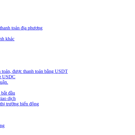
 thanh toán địa phương
nh khác
h toán, được thanh toán bằng USDT
ằng USDC
huận.
 bắt đầu
giao dịch
 thị trường biến động
àng