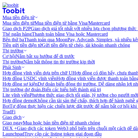
Mua tiền điện tử
Mua tiền điện tử
Mua tiền điện tử bằng Visa/Mastercard
Giao dịch P2P
Giao dịch giá tốt nhất với nhiều lựa chọn phương thức
Thẻ ngân hàng
Thanh toán bằng Visa hoặc Mastercard
Bên thứ ba
Thanh toán qua MoonPay, Advcash, Simplex, và nhiều kê
Tiền gửi tiền điện tử
Gửi tiền điện tử chéo, tài khoản nhanh chóng
Thị trường
Cơ hội
Nắm bắt xu hướng để đi trước
Thị trường
Nắm bắt thông tin thị trường kịp thời
Phái Sinh
Hợp đồng vĩnh viễn dựa trên chữ U
Hợp đồng có đòn bẩy, chưa than
Hợp đồng USDC vĩnh viễn
Hợp đồng vĩnh viễn được thanh toán b
Hợp đồng sự kiện
Dự đoán biến động thị trường. Dễ dàng nhận lợi n
Thị trường dự đoán.
Biến các hiểu biết thành giá trị
Lite vĩnh viễn
Phương thức giao dịch tối giản, lý tưởng cho người mới
Hợp đồng demo
Không cần tài sản thế chấp, thích hợp để hành nghề 
Bot
Tự động thực hiện các chiến lược đặt trước để nắm bắt cơ hội khi
TradFi
Giao dịch
Giao ngay
Mua hoặc bán tiền điện tử nhanh chóng
DEX +
Giao dịch các token Web3 phổ biến trên chuỗi một cách dễ d
Launchpad
Truy cập các listing token giai đoạn đầu