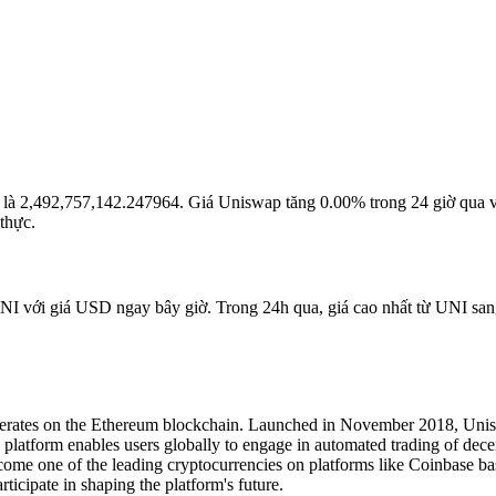
ại là 2,492,757,142.247964. Giá Uniswap tăng 0.00% trong 24 giờ qua 
thực.
UNI với giá USD ngay bây giờ. Trong 24h qua, giá cao nhất từ UNI sang
perates on the Ethereum blockchain. Launched in November 2018, Uni
is platform enables users globally to engage in automated trading of dece
me one of the leading cryptocurrencies on platforms like Coinbase ba
ticipate in shaping the platform's future.