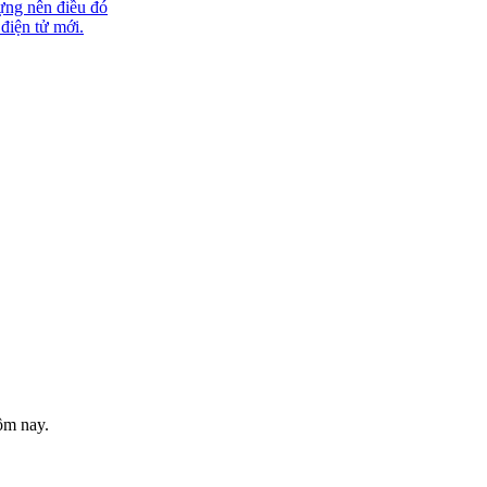
ựng nên điều đó
 điện tử mới.
ôm nay.