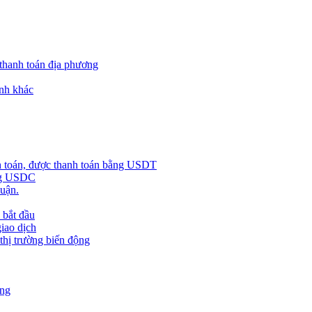
 thanh toán địa phương
nh khác
h toán, được thanh toán bằng USDT
ằng USDC
huận.
 bắt đầu
giao dịch
 thị trường biến động
àng