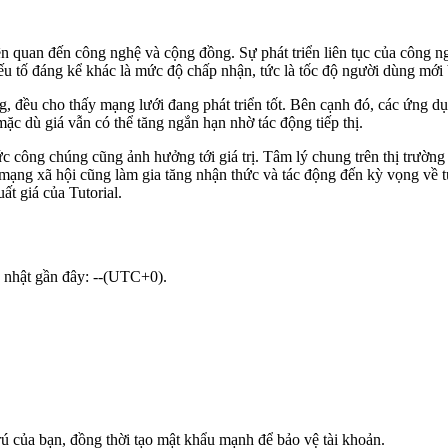
iên quan đến công nghệ và cộng đồng. Sự phát triển liên tục của công ng
 yếu tố đáng kể khác là mức độ chấp nhận, tức là tốc độ người dùng mới
, đều cho thấy mạng lưới đang phát triển tốt. Bên cạnh đó, các ứng dụn
mặc dù giá vẫn có thể tăng ngắn hạn nhờ tác động tiếp thị.
 công chúng cũng ảnh hưởng tới giá trị. Tâm lý chung trên thị trường tài
mạng xã hội cũng làm gia tăng nhận thức và tác động đến kỳ vọng về tươ
ất giá của Tutorial.
ập nhật gần đây: --(UTC+0).
trú của bạn, đồng thời tạo mật khẩu mạnh để bảo vệ tài khoản.