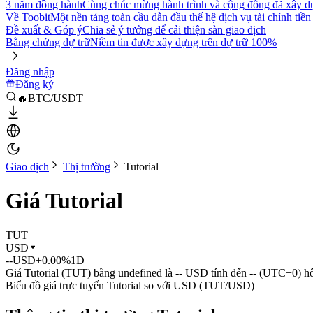
3 năm đồng hành
Cùng chúc mừng hành trình và cộng đồng đã xây d
Về Toobit
Một nền tảng toàn cầu dẫn đầu thế hệ dịch vụ tài chính tiền
Đề xuất & Góp ý
Chia sẻ ý tưởng để cải thiện sàn giao dịch
Bằng chứng dự trữ
Niềm tin được xây dựng trên dự trữ 100%
Đăng nhập
Đăng ký
🔥BTC/USDT
Giao dịch
Thị trường
Tutorial
Giá Tutorial
TUT
USD
--
USD
+0.00%
1D
Giá Tutorial (TUT) bằng undefined là -- USD tính đến -- (UTC+0) h
Biểu đồ giá trực tuyến Tutorial so với USD (TUT/USD)