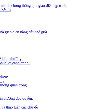
 nhanh chóng thông qua giao diện lập trình
 bởi AI
hà giao dịch hàng đầu thế giới
ể kiếm thưởng!
húc lợi cạnh tranh!
ghiệp
ảng
 thống quan trọng
ần thưởng độc quyền.
 và thảo luận các chủ đề