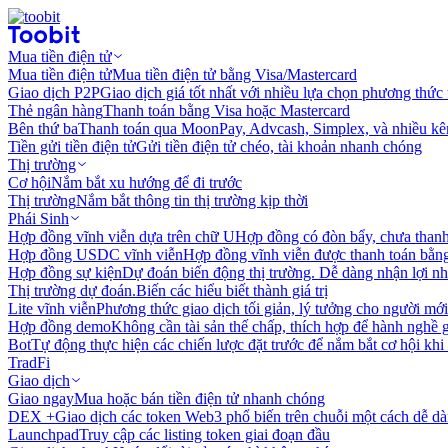
Mua tiền điện tử
Mua tiền điện tử
Mua tiền điện tử bằng Visa/Mastercard
Giao dịch P2P
Giao dịch giá tốt nhất với nhiều lựa chọn phương thức
Thẻ ngân hàng
Thanh toán bằng Visa hoặc Mastercard
Bên thứ ba
Thanh toán qua MoonPay, Advcash, Simplex, và nhiều kê
Tiền gửi tiền điện tử
Gửi tiền điện tử chéo, tài khoản nhanh chóng
Thị trường
Cơ hội
Nắm bắt xu hướng để đi trước
Thị trường
Nắm bắt thông tin thị trường kịp thời
Phái Sinh
Hợp đồng vĩnh viễn dựa trên chữ U
Hợp đồng có đòn bẩy, chưa than
Hợp đồng USDC vĩnh viễn
Hợp đồng vĩnh viễn được thanh toán b
Hợp đồng sự kiện
Dự đoán biến động thị trường. Dễ dàng nhận lợi n
Thị trường dự đoán.
Biến các hiểu biết thành giá trị
Lite vĩnh viễn
Phương thức giao dịch tối giản, lý tưởng cho người mới
Hợp đồng demo
Không cần tài sản thế chấp, thích hợp để hành nghề 
Bot
Tự động thực hiện các chiến lược đặt trước để nắm bắt cơ hội khi
TradFi
Giao dịch
Giao ngay
Mua hoặc bán tiền điện tử nhanh chóng
DEX +
Giao dịch các token Web3 phổ biến trên chuỗi một cách dễ d
Launchpad
Truy cập các listing token giai đoạn đầu