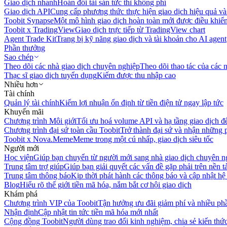
Giao dịch nhanh
Hoán đổi tài sản tức thì không phí
Giao dịch API
Cung cấp phương thức thực hiện giao dịch hiệu quả và
Toobit Synapse
Một mô hình giao dịch hoàn toàn mới được điều khiển
Toobit x TradingView
Giao dịch trực tiếp từ TradingView chart
Agent Trade Kit
Trang bị kỹ năng giao dịch và tài khoản cho AI agent
Phần thưởng
Sao chép
Theo dõi các nhà giao dịch chuyên nghiệp
Theo dõi thao tác của các n
Thạc sĩ giao dịch tuyển dụng
Kiếm được thu nhập cao
Nhiều hơn
Tài chính
Quản lý tài chính
Kiếm lợi nhuận ổn định từ tiền điện tử ngay lập tức
Khuyến mãi
Chương trình Môi giới
Tối ưu hoá volume API và hạ tầng giao dịch đ
Chương trình đại sứ toàn cầu Toobit
Trở thành đại sứ và nhận những p
Toobit x Nova.Meme
Meme trong một cú nhấp, giao dịch siêu tốc
Người mới
Học viện
Giúp bạn chuyển từ người mới sang nhà giao dịch chuyên n
Trung tâm trợ giúp
Giúp bạn giải quyết các vấn đề gặp phải trên nền t
Trung tâm thông báo
Kịp thời phát hành các thông báo và cập nhật hệ
Blog
Hiểu rõ thế giới tiền mã hóa, nắm bắt cơ hội giao dịch
Khám phá
Chương trình VIP của Toobit
Tận hưởng ưu đãi giảm phí và nhiều ph
Nhận định
Cập nhật tin tức tiền mã hóa mới nhất
Cộng đồng Toobit
Người dùng trao đổi kinh nghiệm, chia sẻ kiến thức