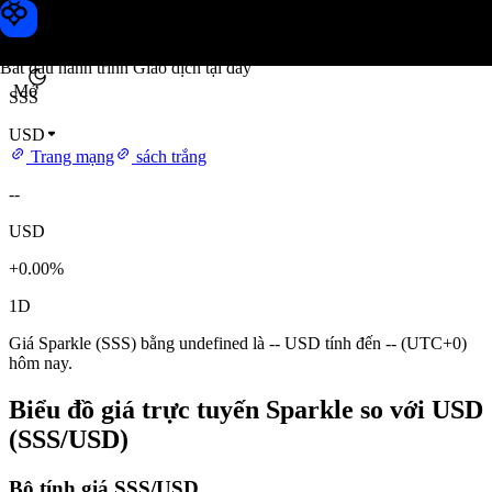
Giá Sparkle
Toobit
Bắt đầu hành trình Giao dịch tại đây
Mở
SSS
USD
Trang mạng
sách trắng
--
USD
+0.00%
1D
Giá Sparkle (SSS) bằng undefined là -- USD tính đến -- (UTC+0)
hôm nay.
Biểu đồ giá trực tuyến Sparkle so với USD
(SSS/USD)
Bộ tính giá SSS/USD