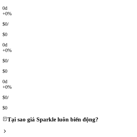
0d
+0%
$0
/
$0
0d
+0%
$0
/
$0
0d
+0%
$0
/
$0
Tại sao giá Sparkle luôn biến động?