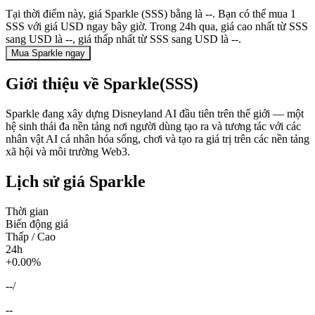
Tại thời điểm này, giá Sparkle (SSS) bằng là --. Bạn có thể mua 1
SSS với giá USD ngay bây giờ. Trong 24h qua, giá cao nhất từ SSS
sang USD là --, giá thấp nhất từ SSS sang USD là --.
Mua Sparkle ngay
Giới thiệu về Sparkle(SSS)
Sparkle đang xây dựng Disneyland AI đầu tiên trên thế giới — một
hệ sinh thái đa nền tảng nơi người dùng tạo ra và tương tác với các
nhân vật AI cá nhân hóa sống, chơi và tạo ra giá trị trên các nền tảng
xã hội và môi trường Web3.
Lịch sử giá Sparkle
Thời gian
Biến động giá
Thấp / Cao
24h
+0.00%
--
/
--