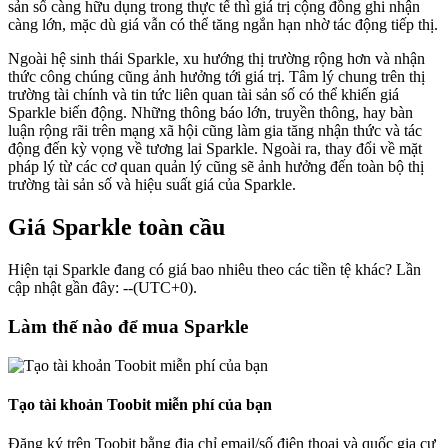
sản số càng hữu dụng trong thực tế thì giá trị cộng đồng ghi nhận
càng lớn, mặc dù giá vẫn có thể tăng ngắn hạn nhờ tác động tiếp thị.
Ngoài hệ sinh thái Sparkle, xu hướng thị trường rộng hơn và nhận
thức công chúng cũng ảnh hưởng tới giá trị. Tâm lý chung trên thị
trường tài chính và tin tức liên quan tài sản số có thể khiến giá
Sparkle biến động. Những thông báo lớn, truyền thông, hay bàn
luận rộng rãi trên mạng xã hội cũng làm gia tăng nhận thức và tác
động đến kỳ vọng về tương lai Sparkle. Ngoài ra, thay đổi về mặt
pháp lý từ các cơ quan quản lý cũng sẽ ảnh hưởng đến toàn bộ thị
trường tài sản số và hiệu suất giá của Sparkle.
Giá Sparkle toàn cầu
Hiện tại Sparkle đang có giá bao nhiêu theo các tiền tệ khác? Lần
cập nhật gần đây: --(UTC+0).
Làm thế nào để mua Sparkle
Tạo tài khoản Toobit miễn phí của bạn
Đăng ký trên Toobit bằng địa chỉ email/số điện thoại và quốc gia cư