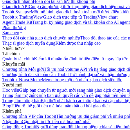
Giao dịch nhanh
Hoán đổi tài sản tức thì không phí
Giao dịch API
Cung cấp phương thức thực hiện giao dịch hiệu quả và
Toobit Synapse
Một mô hình giao dịch hoàn toàn mới được điều khiển
Toobit x TradingView
Giao dịch trực tiếp từ TradingView chart
Agent Trade Kit
Trang bị kỹ năng giao dịch và tài khoản cho AI agent
Phần thưởng
Sao chép
Theo dõi các nhà giao dịch chuyên nghiệp
Theo dõi thao tác của các n
Thạc sĩ giao dịch tuyển dụng
Kiếm được thu nhập cao
Nhiều hơn
Tài chính
Quản lý tài chính
Kiếm lợi nhuận ổn định từ tiền điện tử ngay lập tức
Khuyến mãi
Chương trình Môi giới
Tối ưu hoá volume API và hạ tầng giao dịch đ
Chương trình đại sứ toàn cầu Toobit
Trở thành đại sứ và nhận những p
Toobit x Nova.Meme
Meme trong một cú nhấp, giao dịch siêu tốc
Người mới
Học viện
Giúp bạn chuyển từ người mới sang nhà giao dịch chuyên n
Trung tâm trợ giúp
Giúp bạn giải quyết các vấn đề gặp phải trên nền t
Trung tâm thông báo
Kịp thời phát hành các thông báo và cập nhật hệ
Blog
Hiểu rõ thế giới tiền mã hóa, nắm bắt cơ hội giao dịch
Khám phá
Chương trình VIP của Toobit
Tận hưởng ưu đãi giảm phí và nhiều ph
Nhận định
Cập nhật tin tức tiền mã hóa mới nhất
Cộng đồng Toobit
Người dùng trao đổi kinh nghiệm, chia sẻ kiến thức