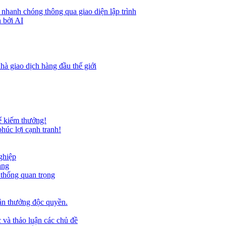
 nhanh chóng thông qua giao diện lập trình
 bởi AI
hà giao dịch hàng đầu thế giới
ể kiếm thưởng!
húc lợi cạnh tranh!
ghiệp
ảng
 thống quan trọng
ần thưởng độc quyền.
 và thảo luận các chủ đề