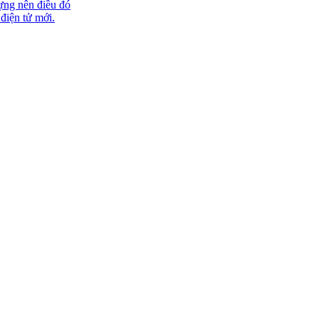
ựng nên điều đó
 điện tử mới.