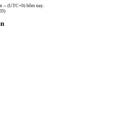
ến -- (UTC+0) hôm nay.
SD)
en