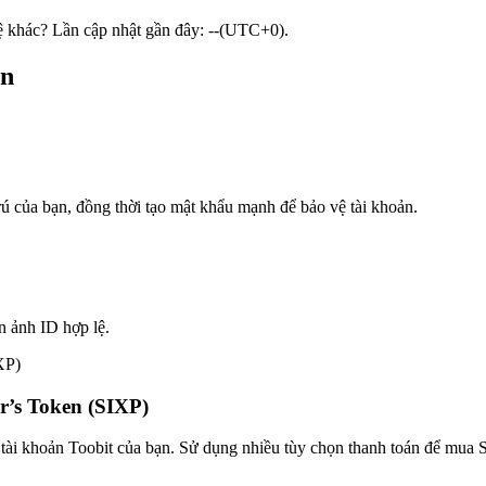
tệ khác? Lần cập nhật gần đây: --(UTC+0).
en
trú của bạn, đồng thời tạo mật khẩu mạnh để bảo vệ tài khoản.
n ảnh ID hợp lệ.
’s Token (SIXP)
 tài khoản Toobit của bạn. Sử dụng nhiều tùy chọn thanh toán để mua 