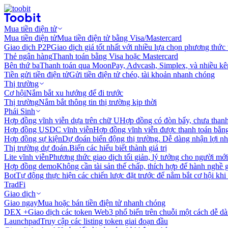
Mua tiền điện tử
Mua tiền điện tử
Mua tiền điện tử bằng Visa/Mastercard
Giao dịch P2P
Giao dịch giá tốt nhất với nhiều lựa chọn phương thức
Thẻ ngân hàng
Thanh toán bằng Visa hoặc Mastercard
Bên thứ ba
Thanh toán qua MoonPay, Advcash, Simplex, và nhiều kê
Tiền gửi tiền điện tử
Gửi tiền điện tử chéo, tài khoản nhanh chóng
Thị trường
Cơ hội
Nắm bắt xu hướng để đi trước
Thị trường
Nắm bắt thông tin thị trường kịp thời
Phái Sinh
Hợp đồng vĩnh viễn dựa trên chữ U
Hợp đồng có đòn bẩy, chưa than
Hợp đồng USDC vĩnh viễn
Hợp đồng vĩnh viễn được thanh toán b
Hợp đồng sự kiện
Dự đoán biến động thị trường. Dễ dàng nhận lợi n
Thị trường dự đoán.
Biến các hiểu biết thành giá trị
Lite vĩnh viễn
Phương thức giao dịch tối giản, lý tưởng cho người mới
Hợp đồng demo
Không cần tài sản thế chấp, thích hợp để hành nghề 
Bot
Tự động thực hiện các chiến lược đặt trước để nắm bắt cơ hội khi
TradFi
Giao dịch
Giao ngay
Mua hoặc bán tiền điện tử nhanh chóng
DEX +
Giao dịch các token Web3 phổ biến trên chuỗi một cách dễ d
Launchpad
Truy cập các listing token giai đoạn đầu