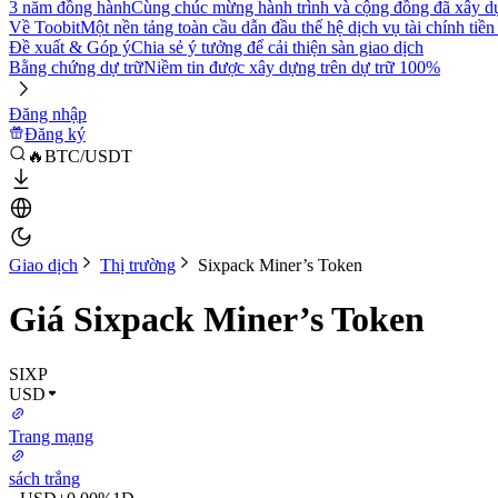
3 năm đồng hành
Cùng chúc mừng hành trình và cộng đồng đã xây d
Về Toobit
Một nền tảng toàn cầu dẫn đầu thế hệ dịch vụ tài chính tiền
Đề xuất & Góp ý
Chia sẻ ý tưởng để cải thiện sàn giao dịch
Bằng chứng dự trữ
Niềm tin được xây dựng trên dự trữ 100%
Đăng nhập
Đăng ký
🔥BTC/USDT
Giao dịch
Thị trường
Sixpack Miner’s Token
Giá Sixpack Miner’s Token
SIXP
USD
Trang mạng
sách trắng