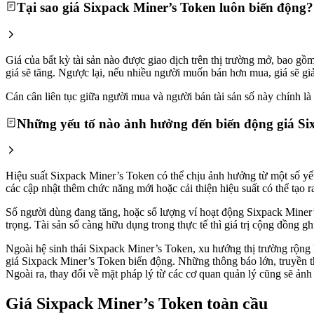
Tại sao giá Sixpack Miner’s Token luôn biến động?
Giá của bất kỳ tài sản nào được giao dịch trên thị trường mở, bao 
giá sẽ tăng. Ngược lại, nếu nhiều người muốn bán hơn mua, giá sẽ gi
Cán cân liên tục giữa người mua và người bán tài sản số này chính là l
Những yếu tố nào ảnh hưởng đến biến động giá Si
Hiệu suất Sixpack Miner’s Token có thể chịu ảnh hưởng từ một số yếu
các cập nhật thêm chức năng mới hoặc cải thiện hiệu suất có thể tạo 
Số người dùng đang tăng, hoặc số lượng ví hoạt động Sixpack Miner’s
trọng. Tài sản số càng hữu dụng trong thực tế thì giá trị cộng đồng g
Ngoài hệ sinh thái Sixpack Miner’s Token, xu hướng thị trường rộng hơ
giá Sixpack Miner’s Token biến động. Những thông báo lớn, truyền th
Ngoài ra, thay đổi về mặt pháp lý từ các cơ quan quản lý cũng sẽ ảnh
Giá Sixpack Miner’s Token toàn cầu