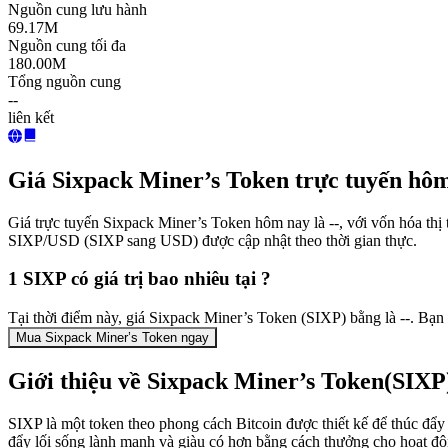
Nguồn cung lưu hành
69.17M
Nguồn cung tối đa
180.00M
Tổng nguồn cung
--
liên kết
Giá Sixpack Miner’s Token trực tuyến hô
Giá trực tuyến Sixpack Miner’s Token hôm nay là --, với vốn hóa thị 
SIXP/USD (SIXP sang USD) được cập nhật theo thời gian thực.
1 SIXP có giá trị bao nhiêu tại ?
Tại thời điểm này, giá Sixpack Miner’s Token (SIXP) bằng là --. Bạn
Mua Sixpack Miner’s Token ngay
Giới thiệu về Sixpack Miner’s Token(SIXP
SIXP là một token theo phong cách Bitcoin được thiết kế để thúc đẩy n
đẩy lối sống lành mạnh và giàu có hơn bằng cách thưởng cho hoạt động