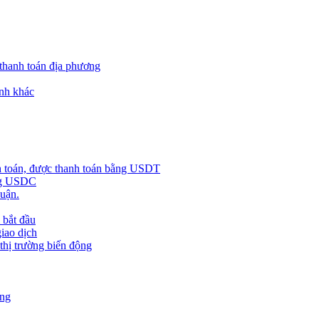
 thanh toán địa phương
nh khác
h toán, được thanh toán bằng USDT
ằng USDC
huận.
 bắt đầu
giao dịch
 thị trường biến động
àng