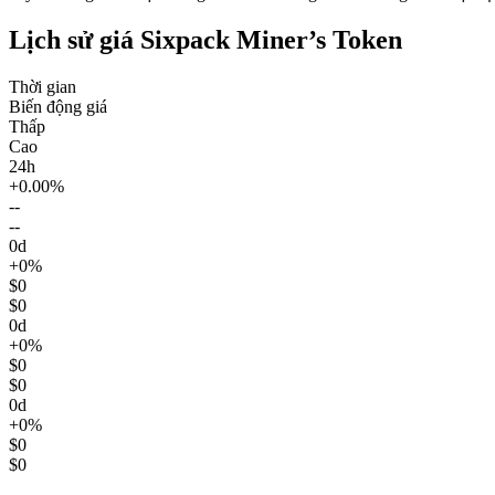
Lịch sử giá Sixpack Miner’s Token
Thời gian
Biến động giá
Thấp
Cao
24h
+0.00%
--
--
0d
+0%
$0
$0
0d
+0%
$0
$0
0d
+0%
$0
$0