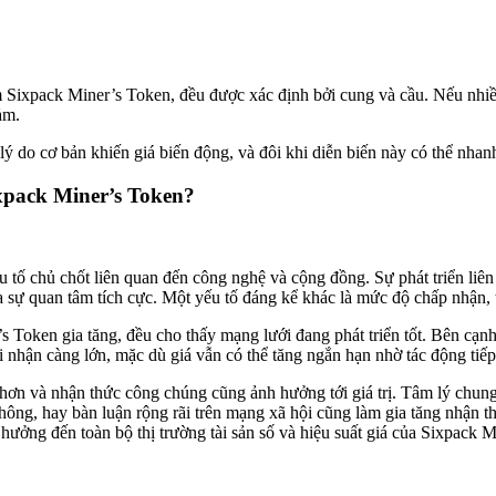
gồm Sixpack Miner’s Token, đều được xác định bởi cung và cầu. Nếu n
ảm.
ý do cơ bản khiến giá biến động, và đôi khi diễn biến này có thể nhanh 
xpack Miner’s Token?
 tố chủ chốt liên quan đến công nghệ và cộng đồng. Sự phát triển liên
ra sự quan tâm tích cực. Một yếu tố đáng kể khác là mức độ chấp nhận,
 Token gia tăng, đều cho thấy mạng lưới đang phát triển tốt. Bên cạnh 
hi nhận càng lớn, mặc dù giá vẫn có thể tăng ngắn hạn nhờ tác động tiếp 
n và nhận thức công chúng cũng ảnh hưởng tới giá trị. Tâm lý chung trê
ông, hay bàn luận rộng rãi trên mạng xã hội cũng làm gia tăng nhận t
 hưởng đến toàn bộ thị trường tài sản số và hiệu suất giá của Sixpack 