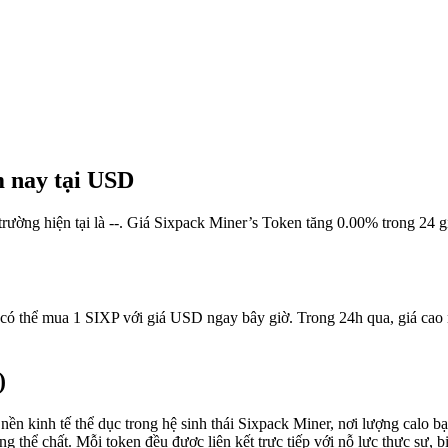
m nay tại USD
trường hiện tại là --. Giá Sixpack Miner’s Token tăng 0.00% trong 24 gi
 có thể mua 1 SIXP với giá USD ngay bây giờ. Trong 24h qua, giá cao 
)
ền kinh tế thể dục trong hệ sinh thái Sixpack Miner, nơi lượng calo bạ
 thể chất. Mỗi token đều được liên kết trực tiếp với nỗ lực thực sự, b