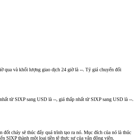
ờ qua và khối lượng giao dịch 24 giờ là --. Tỷ giá chuyển đổi
nhất từ SIXP sang USD là --, giá thấp nhất từ SIXP sang USD là --.
n đốt cháy sẽ thúc đẩy quá trình tạo ra nó. Mục đích của nó là thúc
iến SIXP thành một loại tiền tệ thực sự của vận động viên.