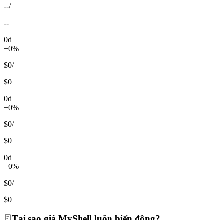
--
/
--
0d
+0%
$0
/
$0
0d
+0%
$0
/
$0
0d
+0%
$0
/
$0
Tại sao giá MyShell luôn biến động?