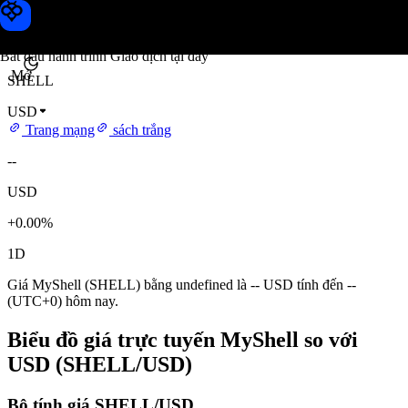
Giá MyShell
Toobit
Bắt đầu hành trình Giao dịch tại đây
Mở
SHELL
USD
Trang mạng
sách trắng
--
USD
+0.00%
1D
Giá MyShell (SHELL) bằng undefined là -- USD tính đến --
(UTC+0) hôm nay.
Biểu đồ giá trực tuyến MyShell so với
USD (SHELL/USD)
Bộ tính giá SHELL/USD