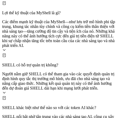
Lợi thế kỹ thuật của MyShell là gì?
Các điểm mạnh kỹ thuật của MyShell—như lưu trữ mô hình phi tập
trung, khung tác nhân tùy chỉnh và công cụ kiếm tiền thân thiện với
nhà sáng tạo—tăng cường độ tin cậy và tiện ích của nó. Những khả
năng này có thể ảnh hưởng tích cực đến giá trị tiền điện tử SHELL
khi sự chấp nhận tăng tốc trên toàn cầu của các nhà sáng tạo và nhà
phát triển AI.
SHELL có hỗ trợ quản trị không?
Người nắm giữ SHELL có thể tham gia vào các quyết định quản trị
định hình quy tắc thị trường mô hình, ưu đãi cho nhà sáng tạo và
nâng cấp giao thức. Những kết quả quản trị này có thể ảnh hưởng
đến dự đoán giá SHELL dài hạn khi mạng lưới phát triển.
SHELL khác biệt như thế nào so với các token AI khác?
SHELL nổi bật nhờ tập trung vào các nhà sáng tạo AI, công cụ xây