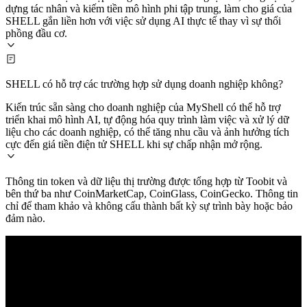
dựng tác nhân và kiếm tiền mô hình phi tập trung, làm cho giá của
SHELL gắn liền hơn với việc sử dụng AI thực tế thay vì sự thổi
phồng đầu cơ.
SHELL có hỗ trợ các trường hợp sử dụng doanh nghiệp không?
Kiến trúc sẵn sàng cho doanh nghiệp của MyShell có thể hỗ trợ
triển khai mô hình AI, tự động hóa quy trình làm việc và xử lý dữ
liệu cho các doanh nghiệp, có thể tăng nhu cầu và ảnh hưởng tích
cực đến giá tiền điện tử SHELL khi sự chấp nhận mở rộng.
Thông tin token và dữ liệu thị trường được tổng hợp từ Toobit và
bên thứ ba như CoinMarketCap, CoinGlass, CoinGecko. Thông tin
chỉ để tham khảo và không cấu thành bất kỳ sự trình bày hoặc bảo
đảm nào.
© 2026 Toobit.com. All rights reserved.