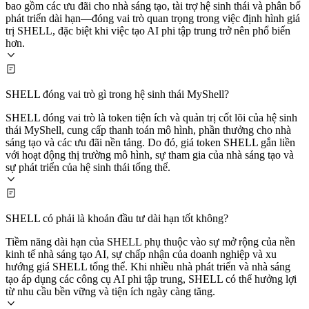
bao gồm các ưu đãi cho nhà sáng tạo, tài trợ hệ sinh thái và phân bổ
phát triển dài hạn—đóng vai trò quan trọng trong việc định hình giá
trị SHELL, đặc biệt khi việc tạo AI phi tập trung trở nên phổ biến
hơn.
SHELL đóng vai trò gì trong hệ sinh thái MyShell?
SHELL đóng vai trò là token tiện ích và quản trị cốt lõi của hệ sinh
thái MyShell, cung cấp thanh toán mô hình, phần thưởng cho nhà
sáng tạo và các ưu đãi nền tảng. Do đó, giá token SHELL gắn liền
với hoạt động thị trường mô hình, sự tham gia của nhà sáng tạo và
sự phát triển của hệ sinh thái tổng thể.
SHELL có phải là khoản đầu tư dài hạn tốt không?
Tiềm năng dài hạn của SHELL phụ thuộc vào sự mở rộng của nền
kinh tế nhà sáng tạo AI, sự chấp nhận của doanh nghiệp và xu
hướng giá SHELL tổng thể. Khi nhiều nhà phát triển và nhà sáng
tạo áp dụng các công cụ AI phi tập trung, SHELL có thể hưởng lợi
từ nhu cầu bền vững và tiện ích ngày càng tăng.