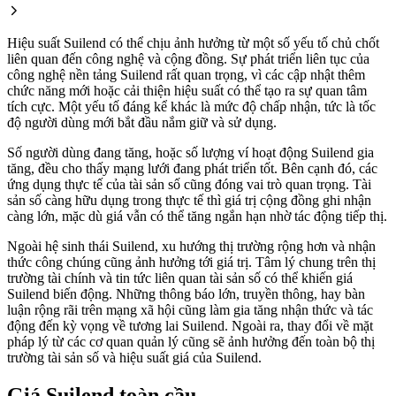
Hiệu suất Suilend có thể chịu ảnh hưởng từ một số yếu tố chủ chốt
liên quan đến công nghệ và cộng đồng. Sự phát triển liên tục của
công nghệ nền tảng Suilend rất quan trọng, vì các cập nhật thêm
chức năng mới hoặc cải thiện hiệu suất có thể tạo ra sự quan tâm
tích cực. Một yếu tố đáng kể khác là mức độ chấp nhận, tức là tốc
độ người dùng mới bắt đầu nắm giữ và sử dụng.
Số người dùng đang tăng, hoặc số lượng ví hoạt động Suilend gia
tăng, đều cho thấy mạng lưới đang phát triển tốt. Bên cạnh đó, các
ứng dụng thực tế của tài sản số cũng đóng vai trò quan trọng. Tài
sản số càng hữu dụng trong thực tế thì giá trị cộng đồng ghi nhận
càng lớn, mặc dù giá vẫn có thể tăng ngắn hạn nhờ tác động tiếp thị.
Ngoài hệ sinh thái Suilend, xu hướng thị trường rộng hơn và nhận
thức công chúng cũng ảnh hưởng tới giá trị. Tâm lý chung trên thị
trường tài chính và tin tức liên quan tài sản số có thể khiến giá
Suilend biến động. Những thông báo lớn, truyền thông, hay bàn
luận rộng rãi trên mạng xã hội cũng làm gia tăng nhận thức và tác
động đến kỳ vọng về tương lai Suilend. Ngoài ra, thay đổi về mặt
pháp lý từ các cơ quan quản lý cũng sẽ ảnh hưởng đến toàn bộ thị
trường tài sản số và hiệu suất giá của Suilend.
Giá Suilend toàn cầu