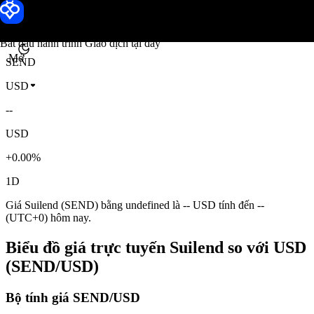
Giá Suilend
Toobit
Bắt đầu hành trình Giao dịch tại đây
Mở
SEND
USD
--
USD
+0.00%
1D
Giá Suilend (SEND) bằng undefined là -- USD tính đến --
(UTC+0) hôm nay.
Biểu đồ giá trực tuyến Suilend so với USD
(SEND/USD)
Bộ tính giá SEND/USD