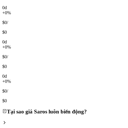
0d
+0%
$0
/
$0
0d
+0%
$0
/
$0
0d
+0%
$0
/
$0
Tại sao giá Saros luôn biến động?