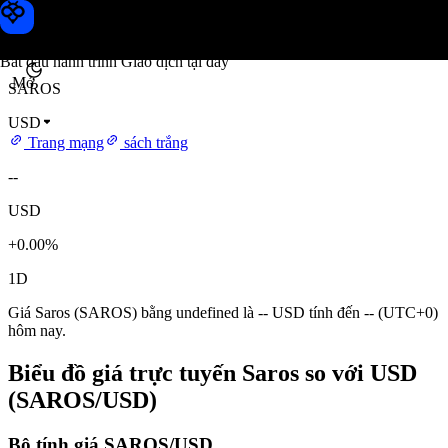
Giá Saros
Toobit
Bắt đầu hành trình Giao dịch tại đây
Mở
SAROS
USD
Trang mạng
sách trắng
--
USD
+0.00%
1D
Giá Saros (SAROS) bằng undefined là -- USD tính đến -- (UTC+0)
hôm nay.
Biểu đồ giá trực tuyến Saros so với USD
(SAROS/USD)
Bộ tính giá SAROS/USD