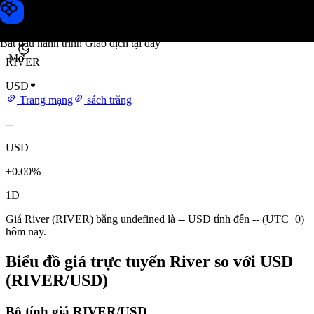
Giá River
Toobit
Bắt đầu hành trình Giao dịch tại đây
Mở
RIVER
USD
Trang mạng
sách trắng
--
USD
+0.00%
1D
Giá River (RIVER) bằng undefined là -- USD tính đến -- (UTC+0)
hôm nay.
Biểu đồ giá trực tuyến River so với USD
(RIVER/USD)
Bộ tính giá RIVER/USD