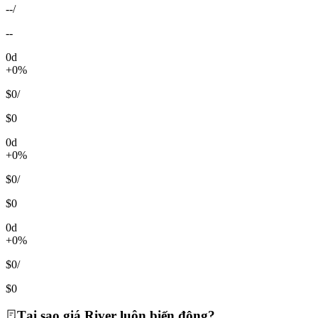
--
/
--
0d
+0%
$0
/
$0
0d
+0%
$0
/
$0
0d
+0%
$0
/
$0
Tại sao giá River luôn biến động?