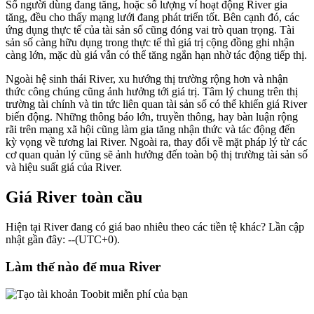
Số người dùng đang tăng, hoặc số lượng ví hoạt động River gia
tăng, đều cho thấy mạng lưới đang phát triển tốt. Bên cạnh đó, các
ứng dụng thực tế của tài sản số cũng đóng vai trò quan trọng. Tài
sản số càng hữu dụng trong thực tế thì giá trị cộng đồng ghi nhận
càng lớn, mặc dù giá vẫn có thể tăng ngắn hạn nhờ tác động tiếp thị.
Ngoài hệ sinh thái River, xu hướng thị trường rộng hơn và nhận
thức công chúng cũng ảnh hưởng tới giá trị. Tâm lý chung trên thị
trường tài chính và tin tức liên quan tài sản số có thể khiến giá River
biến động. Những thông báo lớn, truyền thông, hay bàn luận rộng
rãi trên mạng xã hội cũng làm gia tăng nhận thức và tác động đến
kỳ vọng về tương lai River. Ngoài ra, thay đổi về mặt pháp lý từ các
cơ quan quản lý cũng sẽ ảnh hưởng đến toàn bộ thị trường tài sản số
và hiệu suất giá của River.
Giá River toàn cầu
Hiện tại River đang có giá bao nhiêu theo các tiền tệ khác? Lần cập
nhật gần đây: --(UTC+0).
Làm thế nào để mua River