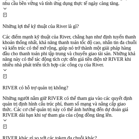
nhu cầu bền vững và tính ứng dụng thực tế ngày càng tăng.
Những lợi thế kỹ thuật của River là gì?
Các điểm mạnh kỹ thuật của River, chẳng hạn như định tuyến thanh
khoản thống nhất, khả năng thanh toán tốc độ cao, nhắn tin đa chuỗi
và kiến trúc có thể mở rộng, giúp nó trở thành một giải pháp hàng
đầu cho thanh toán phi tập trung và chuyển giao tài sản. Những khả
năng này có thể tác động tích cực đến giá tiền điện tử RIVER khi
nhiều nhà phát triển tích hợp các công cụ của River.
RIVER có hỗ trợ quản trị không?
Những người nắm giữ RIVER có thể tham gia vào các quyết định
quản trị định hình cấu trúc phí, tham số mạng và nâng cấp giao
thức. Các cơ chế quản trị này có thể ảnh hưởng đến dự đoán giá
RIVER dài hạn khi sự tham gia của cộng đồng tăng lên.
RIVER khác gì so với các token đa chuỗi khác?