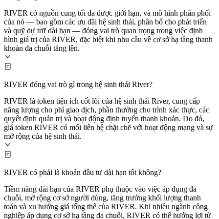
RIVER có nguồn cung tối đa được giới hạn, và mô hình phân phối
của nó — bao gồm các ưu đãi hệ sinh thái, phân bổ cho phát triển
và quỹ dự trữ dài hạn — đóng vai trò quan trọng trong việc định
hình giá trị của RIVER, đặc biệt khi nhu cầu về cơ sở hạ tầng thanh
khoản đa chuỗi tăng lên.
RIVER đóng vai trò gì trong hệ sinh thái River?
RIVER là token tiện ích cốt lõi của hệ sinh thái River, cung cấp
năng lượng cho phí giao dịch, phần thưởng cho trình xác thực, các
quyết định quản trị và hoạt động định tuyến thanh khoản. Do đó,
giá token RIVER có mối liên hệ chặt chẽ với hoạt động mạng và sự
mở rộng của hệ sinh thái.
RIVER có phải là khoản đầu tư dài hạn tốt không?
Tiềm năng dài hạn của RIVER phụ thuộc vào việc áp dụng đa
chuỗi, mở rộng cơ sở người dùng, tăng trưởng khối lượng thanh
toán và xu hướng giá tổng thể của RIVER. Khi nhiều ngành công
nghiệp áp dụng cơ sở hạ tầng đa chuỗi, RIVER có thể hưởng lợi từ