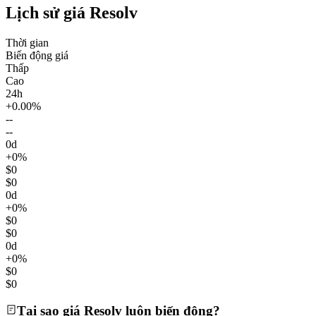
Lịch sử giá Resolv
Thời gian
Biến động giá
Thấp
Cao
24h
+0.00%
--
--
0d
+0%
$0
$0
0d
+0%
$0
$0
0d
+0%
$0
$0
Tại sao giá Resolv luôn biến động?