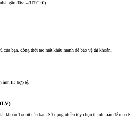
p nhật gần đây: --(UTC+0).
trú của bạn, đồng thời tạo mật khẩu mạnh để bảo vệ tài khoản.
n ảnh ID hợp lệ.
OLV)
tài khoản Toobit của bạn. Sử dụng nhiều tùy chọn thanh toán để mua R