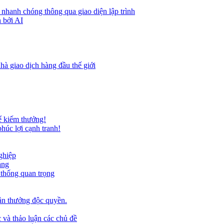
 nhanh chóng thông qua giao diện lập trình
 bởi AI
hà giao dịch hàng đầu thế giới
ể kiếm thưởng!
húc lợi cạnh tranh!
ghiệp
ảng
 thống quan trọng
ần thưởng độc quyền.
 và thảo luận các chủ đề