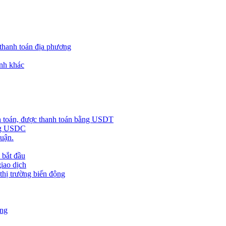
 thanh toán địa phương
nh khác
h toán, được thanh toán bằng USDT
ằng USDC
huận.
 bắt đầu
giao dịch
 thị trường biến động
àng