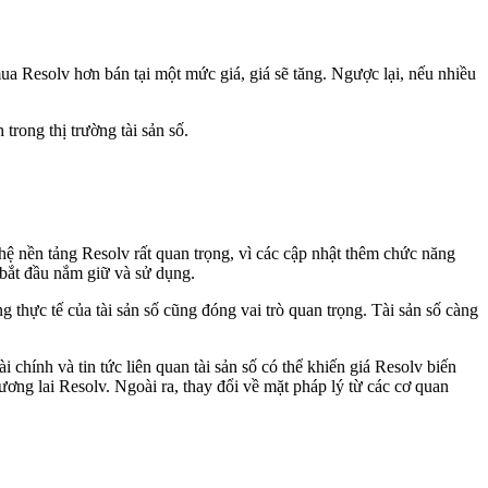
a Resolv hơn bán tại một mức giá, giá sẽ tăng. Ngược lại, nếu nhiều
trong thị trường tài sản số.
hệ nền tảng Resolv rất quan trọng, vì các cập nhật thêm chức năng
 bắt đầu nắm giữ và sử dụng.
 thực tế của tài sản số cũng đóng vai trò quan trọng. Tài sản số càng
 chính và tin tức liên quan tài sản số có thể khiến giá Resolv biến
ơng lai Resolv. Ngoài ra, thay đổi về mặt pháp lý từ các cơ quan