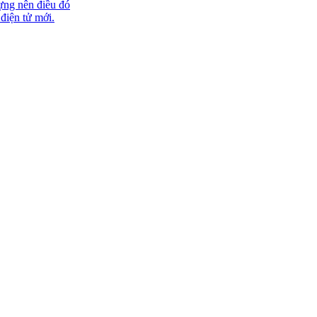
ựng nên điều đó
 điện tử mới.