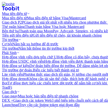
Mua tiền điện tử
Mua tiền điện tử
Mua tiền điện tử bằng Visa/Mastercard
Giao dịch P2P
Giao dịch giá tốt nhất với nhiều lựa chọn phương thức
Thẻ ngân hàng
Thanh toán bằng Visa hoặc Mastercard
Bên thứ ba
Thanh toán qua MoonPay, Advcash, Simplex, và nhiều kê
Tiền gửi tiền điện tử
Gửi tiền điện tử chéo, tài khoản nhanh chóng
Thị trường
Cơ hội
Nắm bắt xu hướng để đi trước
Thị trường
Nắm bắt thông tin thị trường kịp thời
Phái Sinh
Hợp đồng vĩnh viễn dựa trên chữ U
Hợp đồng có đòn bẩy, chưa than
Hợp đồng USDC vĩnh viễn
Hợp đồng vĩnh viễn được thanh toán b
Hợp đồng sự kiện
Dự đoán biến động thị trường. Dễ dàng nhận lợi n
Thị trường dự đoán.
Biến các hiểu biết thành giá trị
Lite vĩnh viễn
Phương thức giao dịch tối giản, lý tưởng cho người mới
Hợp đồng demo
Không cần tài sản thế chấp, thích hợp để hành nghề 
Bot
Tự động thực hiện các chiến lược đặt trước để nắm bắt cơ hội khi
TradFi
Giao dịch
Giao ngay
Mua hoặc bán tiền điện tử nhanh chóng
DEX +
Giao dịch các token Web3 phổ biến trên chuỗi một cách dễ d
Launchpad
Truy cập các listing token giai đoạn đầu