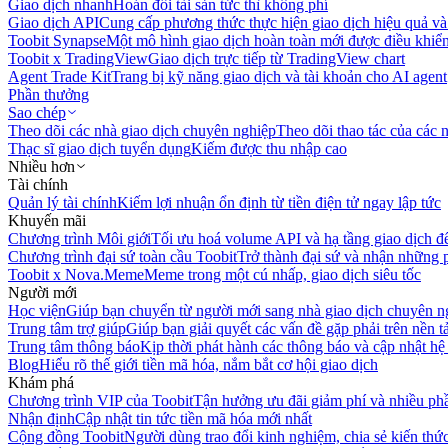
Giao dịch nhanh
Hoán đổi tài sản tức thì không phí
Giao dịch API
Cung cấp phương thức thực hiện giao dịch hiệu quả và
Toobit Synapse
Một mô hình giao dịch hoàn toàn mới được điều khiển
Toobit x TradingView
Giao dịch trực tiếp từ TradingView chart
Agent Trade Kit
Trang bị kỹ năng giao dịch và tài khoản cho AI agent
Phần thưởng
Sao chép
Theo dõi các nhà giao dịch chuyên nghiệp
Theo dõi thao tác của các n
Thạc sĩ giao dịch tuyển dụng
Kiếm được thu nhập cao
Nhiều hơn
Tài chính
Quản lý tài chính
Kiếm lợi nhuận ổn định từ tiền điện tử ngay lập tức
Khuyến mãi
Chương trình Môi giới
Tối ưu hoá volume API và hạ tầng giao dịch đ
Chương trình đại sứ toàn cầu Toobit
Trở thành đại sứ và nhận những p
Toobit x Nova.Meme
Meme trong một cú nhấp, giao dịch siêu tốc
Người mới
Học viện
Giúp bạn chuyển từ người mới sang nhà giao dịch chuyên n
Trung tâm trợ giúp
Giúp bạn giải quyết các vấn đề gặp phải trên nền t
Trung tâm thông báo
Kịp thời phát hành các thông báo và cập nhật hệ
Blog
Hiểu rõ thế giới tiền mã hóa, nắm bắt cơ hội giao dịch
Khám phá
Chương trình VIP của Toobit
Tận hưởng ưu đãi giảm phí và nhiều ph
Nhận định
Cập nhật tin tức tiền mã hóa mới nhất
Cộng đồng Toobit
Người dùng trao đổi kinh nghiệm, chia sẻ kiến thức