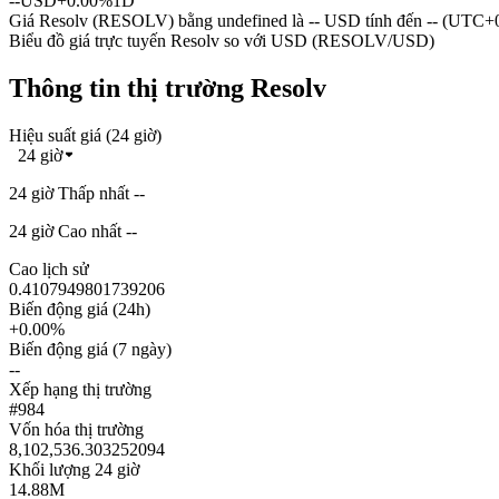
--
USD
+0.00%
1D
Giá Resolv (RESOLV) bằng undefined là -- USD tính đến -- (UTC+
Biểu đồ giá trực tuyến Resolv so với USD (RESOLV/USD)
Thông tin thị trường Resolv
Hiệu suất giá (24 giờ)
24 giờ
24 giờ Thấp nhất --
24 giờ Cao nhất --
Cao lịch sử
0.4107949801739206
Biến động giá (24h)
+0.00%
Biến động giá (7 ngày)
--
Xếp hạng thị trường
#984
Vốn hóa thị trường
8,102,536.303252094
Khối lượng 24 giờ
14.88M