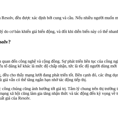
ồm Resolv, đều được xác định bởi cung và cầu. Nếu nhiều người muốn mu
ý do cơ bản khiến giá biến động, và đôi khi diễn biến này có thể nhanh 
solv?
n quan đến công nghệ và cộng đồng. Sự phát triển liên tục của công ng
 yếu tố đáng kể khác là mức độ chấp nhận, tức là tốc độ người dùng mới
 đều cho thấy mạng lưới đang phát triển tốt. Bên cạnh đó, các ứng dụng
ù giá vẫn có thể tăng ngắn hạn nhờ tác động tiếp thị.
công chúng cũng ảnh hưởng tới giá trị. Tâm lý chung trên thị trường tài
mạng xã hội cũng làm gia tăng nhận thức và tác động đến kỳ vọng về tư
uất giá của Resolv.