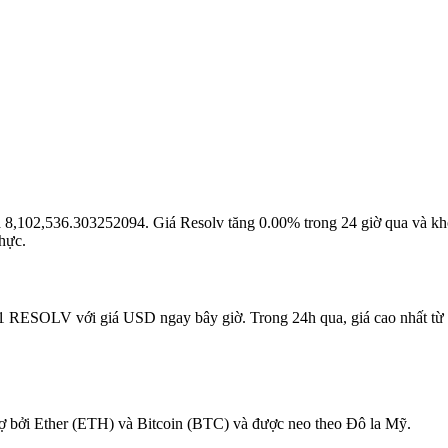
i là 8,102,536.303252094. Giá Resolv tăng 0.00% trong 24 giờ qua và k
hực.
a 1 RESOLV với giá USD ngay bây giờ. Trong 24h qua, giá cao nhất 
trợ bởi Ether (ETH) và Bitcoin (BTC) và được neo theo Đô la Mỹ.