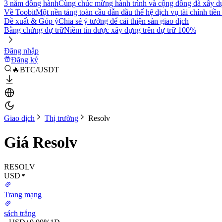
3 năm đồng hành
Cùng chúc mừng hành trình và cộng đồng đã xây d
Về Toobit
Một nền tảng toàn cầu dẫn đầu thế hệ dịch vụ tài chính tiền
Đề xuất & Góp ý
Chia sẻ ý tưởng để cải thiện sàn giao dịch
Bằng chứng dự trữ
Niềm tin được xây dựng trên dự trữ 100%
Đăng nhập
Đăng ký
🔥BTC/USDT
Giao dịch
Thị trường
Resolv
Giá Resolv
RESOLV
USD
Trang mạng
sách trắng