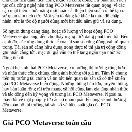
tục của công nghệ nền tảng PCO Metaverse rất quan trọng, vì các
cập nhật thêm chức năng mới hoặc cải thiện hiệu suất có thể tạo ra
sự quan tâm tích cực. Một yếu tố đáng kể khác là mức độ chấp
nhận, tức là tốc độ người dùng mới bắt đầu nắm giữ và sử dụng.
Số người dùng đang tăng, hoặc số lượng ví hoạt động PCO
Metaverse gia tăng, đều cho thấy mạng lưới đang phát triển tốt. Bên
cạnh đó, các ứng dụng thực tế của tài sản số cũng đóng vai trò quan
trọng. Tài sản số càng hữu dụng trong thực tế thì giá trị cộng đồng
ghi nhận càng lớn, mặc dù giá vẫn có thể tăng ngắn hạn nhờ tác
động tiếp thị.
Ngoài hệ sinh thái PCO Metaverse, xu hướng thị trường rộng hơn
và nhận thức công chúng cũng ảnh hưởng tới giá trị. Tâm lý chung
trên thị trường tài chính và tin tức liên quan tài sản số có thể khiến
giá PCO Metaverse biến động. Những thông báo lớn, truyền thông,
hay bàn luận rộng rãi trên mạng xã hội cũng làm gia tăng nhận thức
và tác động đến kỳ vọng về tương lai PCO Metaverse. Ngoài ra,
thay đổi về mặt pháp lý từ các cơ quan quản lý cũng sẽ ảnh hưởng
đến toàn bộ thị trường tài sản số và hiệu suất giá của PCO
Metaverse.
Giá PCO Metaverse toàn cầu