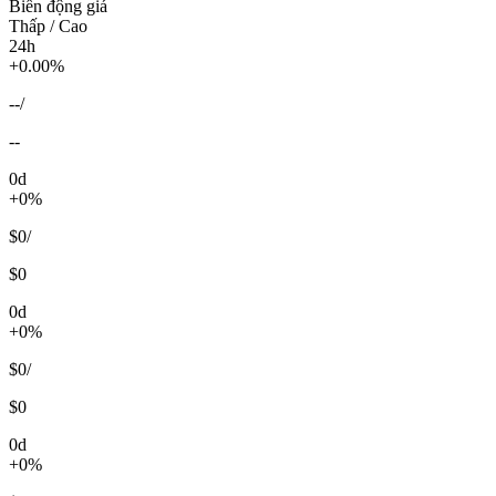
Biến động giá
Thấp / Cao
24h
+0.00%
--
/
--
0d
+0%
$0
/
$0
0d
+0%
$0
/
$0
0d
+0%