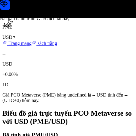
Giá PCO Metaverse
Toobit
Bắt đầu hành trình Giao dịch tại đây
Mở
PME
USD
Trang mạng
sách trắng
--
USD
+0.00%
1D
Giá PCO Metaverse (PME) bằng undefined là -- USD tính đến --
(UTC+0) hôm nay.
Biểu đồ giá trực tuyến PCO Metaverse so
với USD (PME/USD)
Bộ tính giá PME/USD