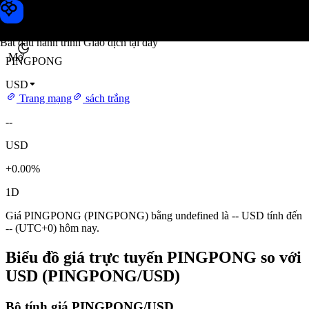
Giá PINGPONG
Toobit
Bắt đầu hành trình Giao dịch tại đây
Mở
PINGPONG
USD
Trang mạng
sách trắng
--
USD
+0.00%
1D
Giá PINGPONG (PINGPONG) bằng undefined là -- USD tính đến
-- (UTC+0) hôm nay.
Biểu đồ giá trực tuyến PINGPONG so với
USD (PINGPONG/USD)
Bộ tính giá PINGPONG/USD