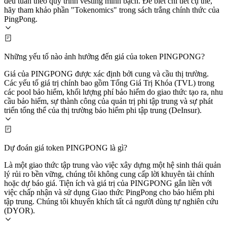
đều tuân theo quy trình vesting minh bạch. Để biết chi tiết cụ thể,
hãy tham khảo phần "Tokenomics" trong sách trắng chính thức của
PingPong.
Những yếu tố nào ảnh hưởng đến giá của token PINGPONG?
Giá của PINGPONG được xác định bởi cung và cầu thị trường.
Các yếu tố giá trị chính bao gồm Tổng Giá Trị Khóa (TVL) trong
các pool bảo hiểm, khối lượng phí bảo hiểm do giao thức tạo ra, nhu
cầu bảo hiểm, sự thành công của quản trị phi tập trung và sự phát
triển tổng thể của thị trường bảo hiểm phi tập trung (DeInsur).
Dự đoán giá token PINGPONG là gì?
Là một giao thức tập trung vào việc xây dựng một hệ sinh thái quản
lý rủi ro bền vững, chúng tôi không cung cấp lời khuyên tài chính
hoặc dự báo giá. Tiện ích và giá trị của PINGPONG gắn liền với
việc chấp nhận và sử dụng Giao thức PingPong cho bảo hiểm phi
tập trung. Chúng tôi khuyến khích tất cả người dùng tự nghiên cứu
(DYOR).