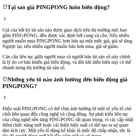
Tại sao giá PINGPONG luôn biến động?
Giá của bất kỳ tài sản nào được giao dịch trên thị trường mở, bao
gồm PINGPONG, đều được xác định bởi cung và cầu. Nếu nhiều
người muốn mua PINGPONG hơn bán tại một mức giá, giá sẽ tăng.
Ngược lại, nếu nhiều người muốn bán hơn mua, giá sẽ giảm.
Cán cân liên tục giữa người mua và người bán tài sản số này chính
là lý do cơ bản khiến giá biến động, và đôi khi diễn biến này có thể
nhanh trong thị trường tài sản số.
Những yếu tố nào ảnh hưởng đến biến động giá
PINGPONG?
Hiệu suất PINGPONG có thể chịu ảnh hưởng từ một số yếu tố chủ
chốt liên quan đến công nghệ và cộng đồng. Sự phát triển liên tục
của công nghệ nền tảng PINGPONG rất quan trọng, vì các cập nhật
thêm chức năng mới hoặc cải thiện hiệu suất có thể tạo ra sự quan
tâm tích cực. Một yếu tố đáng kể khác là mức độ chấp nhận, tức là
tốc độ người dùng mới bắt đầu nắm giữ và sử dụng.