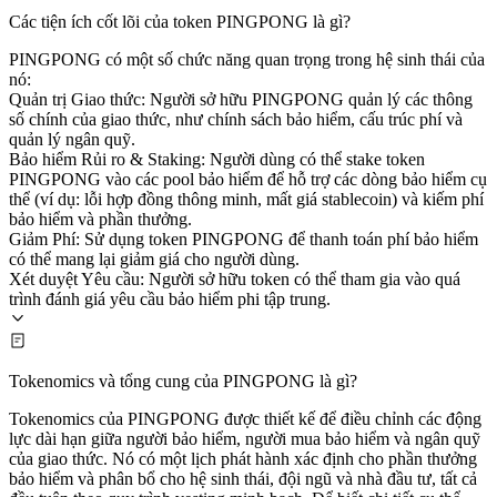
Các tiện ích cốt lõi của token PINGPONG là gì?
PINGPONG có một số chức năng quan trọng trong hệ sinh thái của
nó:
Quản trị Giao thức: Người sở hữu PINGPONG quản lý các thông
số chính của giao thức, như chính sách bảo hiểm, cấu trúc phí và
quản lý ngân quỹ.
Bảo hiểm Rủi ro & Staking: Người dùng có thể stake token
PINGPONG vào các pool bảo hiểm để hỗ trợ các dòng bảo hiểm cụ
thể (ví dụ: lỗi hợp đồng thông minh, mất giá stablecoin) và kiếm phí
bảo hiểm và phần thưởng.
Giảm Phí: Sử dụng token PINGPONG để thanh toán phí bảo hiểm
có thể mang lại giảm giá cho người dùng.
Xét duyệt Yêu cầu: Người sở hữu token có thể tham gia vào quá
trình đánh giá yêu cầu bảo hiểm phi tập trung.
Tokenomics và tổng cung của PINGPONG là gì?
Tokenomics của PINGPONG được thiết kế để điều chỉnh các động
lực dài hạn giữa người bảo hiểm, người mua bảo hiểm và ngân quỹ
của giao thức. Nó có một lịch phát hành xác định cho phần thưởng
bảo hiểm và phân bổ cho hệ sinh thái, đội ngũ và nhà đầu tư, tất cả