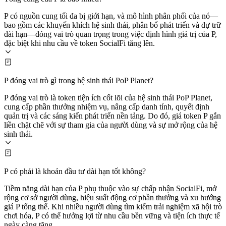
P có nguồn cung tối đa bị giới hạn, và mô hình phân phối của nó—
bao gồm các khuyến khích hệ sinh thái, phân bổ phát triển và dự trữ
dài hạn—đóng vai trò quan trọng trong việc định hình giá trị của P,
đặc biệt khi nhu cầu về token SocialFi tăng lên.
P đóng vai trò gì trong hệ sinh thái PoP Planet?
P đóng vai trò là token tiện ích cốt lõi của hệ sinh thái PoP Planet,
cung cấp phần thưởng nhiệm vụ, nâng cấp danh tính, quyết định
quản trị và các sáng kiến phát triển nền tảng. Do đó, giá token P gắn
liền chặt chẽ với sự tham gia của người dùng và sự mở rộng của hệ
sinh thái.
P có phải là khoản đầu tư dài hạn tốt không?
Tiềm năng dài hạn của P phụ thuộc vào sự chấp nhận SocialFi, mở
rộng cơ sở người dùng, hiệu suất động cơ phần thưởng và xu hướng
giá P tổng thể. Khi nhiều người dùng tìm kiếm trải nghiệm xã hội trò
chơi hóa, P có thể hưởng lợi từ nhu cầu bền vững và tiện ích thực tế
ngày càng tăng.