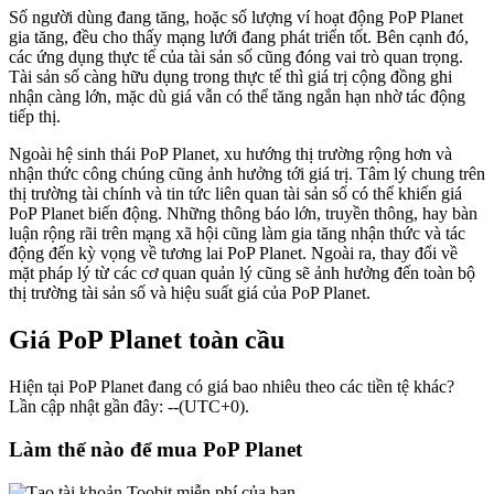
Số người dùng đang tăng, hoặc số lượng ví hoạt động PoP Planet
gia tăng, đều cho thấy mạng lưới đang phát triển tốt. Bên cạnh đó,
các ứng dụng thực tế của tài sản số cũng đóng vai trò quan trọng.
Tài sản số càng hữu dụng trong thực tế thì giá trị cộng đồng ghi
nhận càng lớn, mặc dù giá vẫn có thể tăng ngắn hạn nhờ tác động
tiếp thị.
Ngoài hệ sinh thái PoP Planet, xu hướng thị trường rộng hơn và
nhận thức công chúng cũng ảnh hưởng tới giá trị. Tâm lý chung trên
thị trường tài chính và tin tức liên quan tài sản số có thể khiến giá
PoP Planet biến động. Những thông báo lớn, truyền thông, hay bàn
luận rộng rãi trên mạng xã hội cũng làm gia tăng nhận thức và tác
động đến kỳ vọng về tương lai PoP Planet. Ngoài ra, thay đổi về
mặt pháp lý từ các cơ quan quản lý cũng sẽ ảnh hưởng đến toàn bộ
thị trường tài sản số và hiệu suất giá của PoP Planet.
Giá PoP Planet toàn cầu
Hiện tại PoP Planet đang có giá bao nhiêu theo các tiền tệ khác?
Lần cập nhật gần đây: --(UTC+0).
Làm thế nào để mua PoP Planet