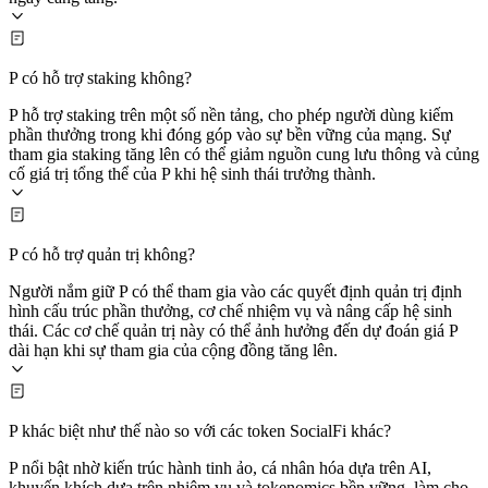
P có hỗ trợ staking không?
P hỗ trợ staking trên một số nền tảng, cho phép người dùng kiếm
phần thưởng trong khi đóng góp vào sự bền vững của mạng. Sự
tham gia staking tăng lên có thể giảm nguồn cung lưu thông và củng
cố giá trị tổng thể của P khi hệ sinh thái trưởng thành.
P có hỗ trợ quản trị không?
Người nắm giữ P có thể tham gia vào các quyết định quản trị định
hình cấu trúc phần thưởng, cơ chế nhiệm vụ và nâng cấp hệ sinh
thái. Các cơ chế quản trị này có thể ảnh hưởng đến dự đoán giá P
dài hạn khi sự tham gia của cộng đồng tăng lên.
P khác biệt như thế nào so với các token SocialFi khác?
P nổi bật nhờ kiến trúc hành tinh ảo, cá nhân hóa dựa trên AI,
khuyến khích dựa trên nhiệm vụ và tokenomics bền vững, làm cho