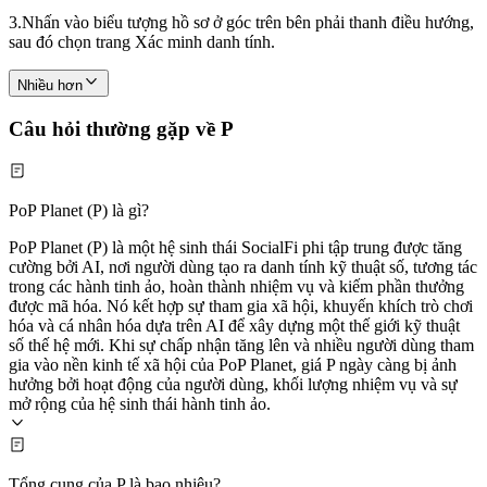
3.
Nhấn vào biểu tượng hồ sơ ở góc trên bên phải thanh điều hướng,
sau đó chọn trang Xác minh danh tính.
Nhiều hơn
Câu hỏi thường gặp về P
PoP Planet (P) là gì?
PoP Planet (P) là một hệ sinh thái SocialFi phi tập trung được tăng
cường bởi AI, nơi người dùng tạo ra danh tính kỹ thuật số, tương tác
trong các hành tinh ảo, hoàn thành nhiệm vụ và kiếm phần thưởng
được mã hóa. Nó kết hợp sự tham gia xã hội, khuyến khích trò chơi
hóa và cá nhân hóa dựa trên AI để xây dựng một thế giới kỹ thuật
số thế hệ mới. Khi sự chấp nhận tăng lên và nhiều người dùng tham
gia vào nền kinh tế xã hội của PoP Planet, giá P ngày càng bị ảnh
hưởng bởi hoạt động của người dùng, khối lượng nhiệm vụ và sự
mở rộng của hệ sinh thái hành tinh ảo.
Tổng cung của P là bao nhiêu?