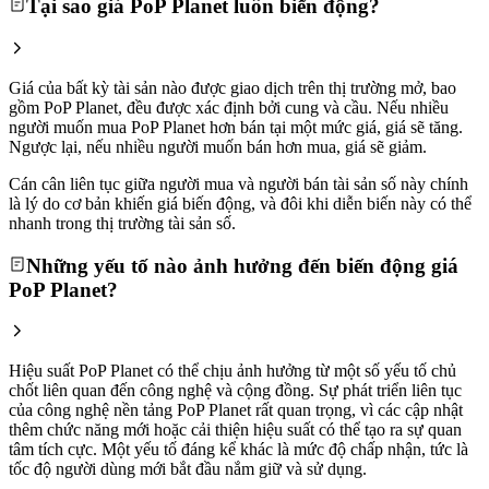
Tại sao giá PoP Planet luôn biến động?
Giá của bất kỳ tài sản nào được giao dịch trên thị trường mở, bao
gồm PoP Planet, đều được xác định bởi cung và cầu. Nếu nhiều
người muốn mua PoP Planet hơn bán tại một mức giá, giá sẽ tăng.
Ngược lại, nếu nhiều người muốn bán hơn mua, giá sẽ giảm.
Cán cân liên tục giữa người mua và người bán tài sản số này chính
là lý do cơ bản khiến giá biến động, và đôi khi diễn biến này có thể
nhanh trong thị trường tài sản số.
Những yếu tố nào ảnh hưởng đến biến động giá
PoP Planet?
Hiệu suất PoP Planet có thể chịu ảnh hưởng từ một số yếu tố chủ
chốt liên quan đến công nghệ và cộng đồng. Sự phát triển liên tục
của công nghệ nền tảng PoP Planet rất quan trọng, vì các cập nhật
thêm chức năng mới hoặc cải thiện hiệu suất có thể tạo ra sự quan
tâm tích cực. Một yếu tố đáng kể khác là mức độ chấp nhận, tức là
tốc độ người dùng mới bắt đầu nắm giữ và sử dụng.