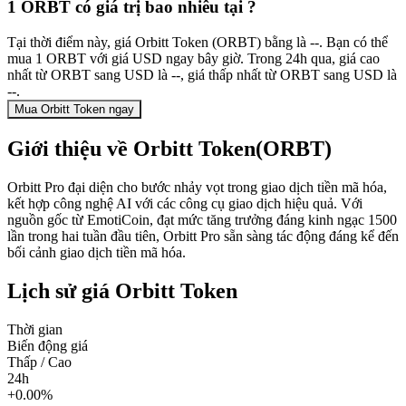
1 ORBT có giá trị bao nhiêu tại ?
Tại thời điểm này, giá Orbitt Token (ORBT) bằng là --. Bạn có thể
mua 1 ORBT với giá USD ngay bây giờ. Trong 24h qua, giá cao
nhất từ ORBT sang USD là --, giá thấp nhất từ ORBT sang USD là
--.
Mua Orbitt Token ngay
Giới thiệu về Orbitt Token(ORBT)
Orbitt Pro đại diện cho bước nhảy vọt trong giao dịch tiền mã hóa,
kết hợp công nghệ AI với các công cụ giao dịch hiệu quả. Với
nguồn gốc từ EmotiCoin, đạt mức tăng trưởng đáng kinh ngạc 1500
lần trong hai tuần đầu tiên, Orbitt Pro sẵn sàng tác động đáng kể đến
bối cảnh giao dịch tiền mã hóa.
Lịch sử giá Orbitt Token
Thời gian
Biến động giá
Thấp / Cao
24h
+0.00%