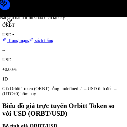
Giá Orbitt Token
Toobit
Bắt đầu hành trình Giao dịch tại đây
Mở
ORBT
USD
Trang mạng
sách trắng
--
USD
+0.00%
1D
Giá Orbitt Token (ORBT) bằng undefined là -- USD tính đến --
(UTC+0) hôm nay.
Biểu đồ giá trực tuyến Orbitt Token so
với USD (ORBT/USD)
Bộ tính giá ORBT/USD