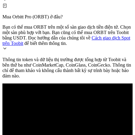
Mua Orbitt Pro (ORBT) ở đâu?
Bạn có thể mua ORBT trên một số sàn giao dịch tiền điện tử. Chọn
một sàn phù hợp với bạn. Bạn cũng có thể mua ORBT trên Toobit
bằng USDT. Đọc hướng dẫn của chúng tôi về
Cách giao dịch Spot
trên Toobit
để biết thêm thông tin.
Thông tin token và dữ liệu thị trường được tổng hợp từ Toobit và
bên thứ ba như CoinMarketCap, CoinGlass, CoinGecko. Thông tin
chỉ để tham khảo và không cấu thành bất kỳ sự trình bày hoặc bảo
đảm nào.
© 2026 Toobit.com. All rights reserved.
Cảnh báo