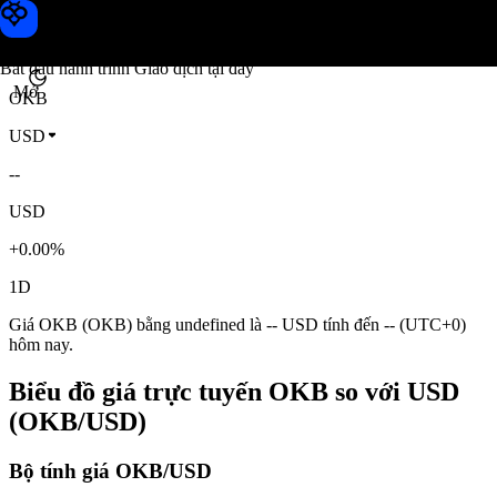
Giá OKB
Toobit
Bắt đầu hành trình Giao dịch tại đây
Mở
OKB
USD
--
USD
+0.00%
1D
Giá OKB (OKB) bằng undefined là -- USD tính đến -- (UTC+0)
hôm nay.
Biểu đồ giá trực tuyến OKB so với USD
(OKB/USD)
Bộ tính giá OKB/USD