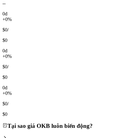
--
0d
+0%
$0
/
$0
0d
+0%
$0
/
$0
0d
+0%
$0
/
$0
Tại sao giá OKB luôn biến động?