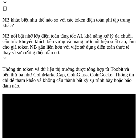
NB khác biệt như thế nào so với các token điện toán phi tập trung
khác?
NB nổi bật nhờ lớp điện toán tăng tốc AI, khả năng xử lý đa chuỗi,
cấu trúc khuyến khích bền vững và mạng lưới nút hiệu suất cao, làm
cho giá token NB gắn liền hơn với việc sử dụng điện toán thực tế
thay vì sự cường điệu đầu cơ.
Thông tin token và dữ liệu thị trường được tổng hợp từ Toobit và
bên thứ ba như CoinMarketCap, CoinGlass, CoinGecko. Thông tin
chỉ để tham khảo và không cấu thành bất kỳ sự trình bày hoặc bảo
đảm nào.
© 2026 Toobit.com. All rights reserved.