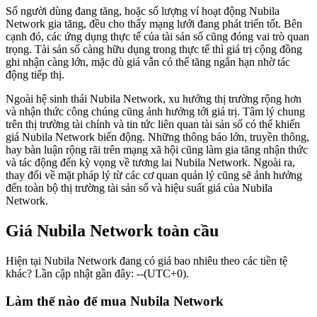
Số người dùng đang tăng, hoặc số lượng ví hoạt động Nubila
Network gia tăng, đều cho thấy mạng lưới đang phát triển tốt. Bên
cạnh đó, các ứng dụng thực tế của tài sản số cũng đóng vai trò quan
trọng. Tài sản số càng hữu dụng trong thực tế thì giá trị cộng đồng
ghi nhận càng lớn, mặc dù giá vẫn có thể tăng ngắn hạn nhờ tác
động tiếp thị.
Ngoài hệ sinh thái Nubila Network, xu hướng thị trường rộng hơn
và nhận thức công chúng cũng ảnh hưởng tới giá trị. Tâm lý chung
trên thị trường tài chính và tin tức liên quan tài sản số có thể khiến
giá Nubila Network biến động. Những thông báo lớn, truyền thông,
hay bàn luận rộng rãi trên mạng xã hội cũng làm gia tăng nhận thức
và tác động đến kỳ vọng về tương lai Nubila Network. Ngoài ra,
thay đổi về mặt pháp lý từ các cơ quan quản lý cũng sẽ ảnh hưởng
đến toàn bộ thị trường tài sản số và hiệu suất giá của Nubila
Network.
Giá Nubila Network toàn cầu
Hiện tại Nubila Network đang có giá bao nhiêu theo các tiền tệ
khác? Lần cập nhật gần đây: --(UTC+0).
Làm thế nào để mua Nubila Network