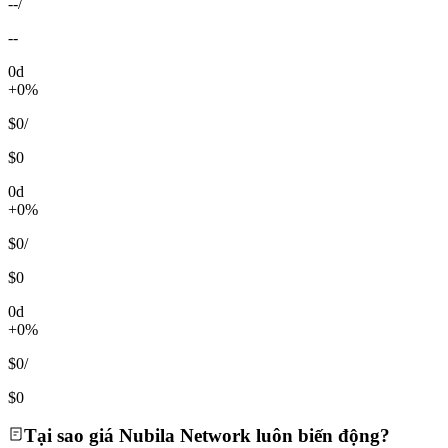
--
/
--
0d
+0%
$0
/
$0
0d
+0%
$0
/
$0
0d
+0%
$0
/
$0
Tại sao giá Nubila Network luôn biến động?