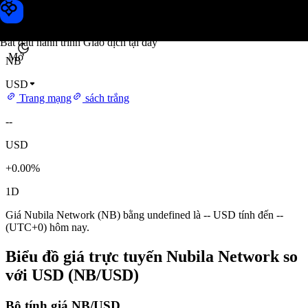
Giá Nubila Network
Toobit
Bắt đầu hành trình Giao dịch tại đây
Mở
NB
USD
Trang mạng
sách trắng
--
USD
+0.00%
1D
Giá Nubila Network (NB) bằng undefined là -- USD tính đến --
(UTC+0) hôm nay.
Biểu đồ giá trực tuyến Nubila Network so
với USD (NB/USD)
Bộ tính giá NB/USD