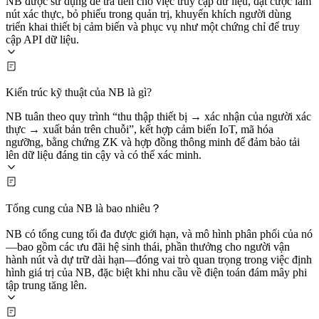
NB được sử dụng để trả tiền cho việc truy cập dữ liệu, đặt cược làm
nút xác thực, bỏ phiếu trong quản trị, khuyến khích người dùng
triển khai thiết bị cảm biến và phục vụ như một chứng chỉ để truy
cập API dữ liệu.
Kiến trúc kỹ thuật của NB là gì?
NB tuân theo quy trình “thu thập thiết bị → xác nhận của người xác
thực → xuất bản trên chuỗi”, kết hợp cảm biến IoT, mã hóa
ngưỡng, bằng chứng ZK và hợp đồng thông minh để đảm bảo tải
lên dữ liệu đáng tin cậy và có thể xác minh.
Tổng cung của NB là bao nhiêu？
NB có tổng cung tối đa được giới hạn, và mô hình phân phối của nó
—bao gồm các ưu đãi hệ sinh thái, phần thưởng cho người vận
hành nút và dự trữ dài hạn—đóng vai trò quan trọng trong việc định
hình giá trị của NB, đặc biệt khi nhu cầu về điện toán đám mây phi
tập trung tăng lên.