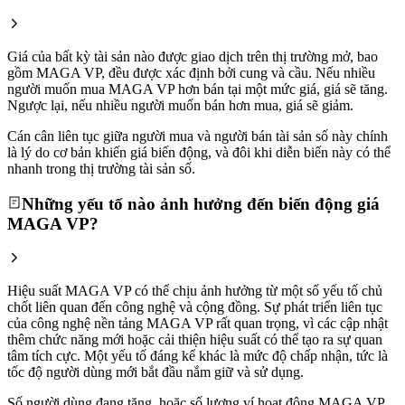
Giá của bất kỳ tài sản nào được giao dịch trên thị trường mở, bao
gồm MAGA VP, đều được xác định bởi cung và cầu. Nếu nhiều
người muốn mua MAGA VP hơn bán tại một mức giá, giá sẽ tăng.
Ngược lại, nếu nhiều người muốn bán hơn mua, giá sẽ giảm.
Cán cân liên tục giữa người mua và người bán tài sản số này chính
là lý do cơ bản khiến giá biến động, và đôi khi diễn biến này có thể
nhanh trong thị trường tài sản số.
Những yếu tố nào ảnh hưởng đến biến động giá
MAGA VP?
Hiệu suất MAGA VP có thể chịu ảnh hưởng từ một số yếu tố chủ
chốt liên quan đến công nghệ và cộng đồng. Sự phát triển liên tục
của công nghệ nền tảng MAGA VP rất quan trọng, vì các cập nhật
thêm chức năng mới hoặc cải thiện hiệu suất có thể tạo ra sự quan
tâm tích cực. Một yếu tố đáng kể khác là mức độ chấp nhận, tức là
tốc độ người dùng mới bắt đầu nắm giữ và sử dụng.
Số người dùng đang tăng, hoặc số lượng ví hoạt động MAGA VP