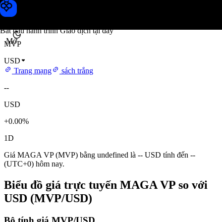
Giá MAGA VP
Toobit
Bắt đầu hành trình Giao dịch tại đây
Mở
MVP
USD
Trang mạng
sách trắng
--
USD
+0.00%
1D
Giá MAGA VP (MVP) bằng undefined là -- USD tính đến --
(UTC+0) hôm nay.
Biểu đồ giá trực tuyến MAGA VP so với
USD (MVP/USD)
Bộ tính giá MVP/USD