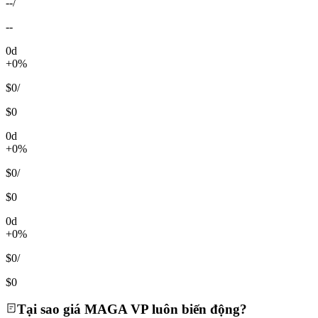
--
/
--
0d
+0%
$0
/
$0
0d
+0%
$0
/
$0
0d
+0%
$0
/
$0
Tại sao giá MAGA VP luôn biến động?