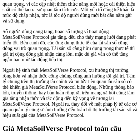
quan trọng, vì các cập nhật thêm chức năng mới hoặc cải thiện hiệu
suất có thể tạo ra sự quan tâm tích cực. Một yếu tố đáng kể khác là
mức độ chấp nhận, tức là tốc độ người dùng mới bắt đầu nắm giữ
và sử dụng.
Số người dùng đang tăng, hoặc số lượng ví hoạt động
MetaSoilVerse Protocol gia tăng, đều cho thấy mạng lưới đang phát
triển tốt. Bên cạnh đó, các ứng dụng thực tế của tài sản số cũng
đóng vai trò quan trọng. Tài sản số càng hữu dụng trong thực tế thì
giá trị cộng đồng ghi nhận càng lớn, mặc dù giá vẫn có thể tăng
ngắn hạn nhờ tác động tiếp thị.
Ngoài hệ sinh thái MetaSoilVerse Protocol, xu hướng thị trường
rộng hơn và nhận thức công chúng cũng ảnh hưởng tới giá trị. Tâm
lý chung trên thị trường tài chính và tin tức liên quan tài sản số có
thể khiến giá MetaSoilVerse Protocol biến động. Những thông báo
lớn, truyền thông, hay bàn luận rộng rãi trên mạng xã hội cũng làm
gia tăng nhận thức và tác động đến kỳ vọng về tương lai
MetaSoilVerse Protocol. Ngoài ra, thay đổi về mặt pháp lý từ các cơ
quan quản lý cũng sẽ ảnh hưởng đến toàn bộ thị trường tài sản số và
hiệu suất giá của MetaSoilVerse Protocol.
Giá MetaSoilVerse Protocol toàn cầu