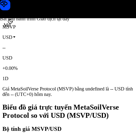
Giá MetaSoilVerse Protocol
Toobit
Bắt đầu hành trình Giao dịch tại đây
Mở
MSVP
USD
--
USD
+0.00%
1D
Giá MetaSoilVerse Protocol (MSVP) bằng undefined là -- USD tính
đến -- (UTC+0) hôm nay.
Biểu đồ giá trực tuyến MetaSoilVerse
Protocol so với USD (MSVP/USD)
Bộ tính giá MSVP/USD