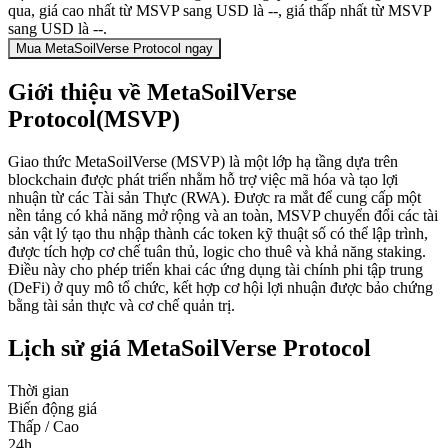
qua, giá cao nhất từ MSVP sang USD là --, giá thấp nhất từ MSVP
sang USD là --.
Mua MetaSoilVerse Protocol ngay
Giới thiệu về MetaSoilVerse
Protocol(MSVP)
Giao thức MetaSoilVerse (MSVP) là một lớp hạ tầng dựa trên
blockchain được phát triển nhằm hỗ trợ việc mã hóa và tạo lợi
nhuận từ các Tài sản Thực (RWA). Được ra mắt để cung cấp một
nền tảng có khả năng mở rộng và an toàn, MSVP chuyển đổi các tài
sản vật lý tạo thu nhập thành các token kỹ thuật số có thể lập trình,
được tích hợp cơ chế tuân thủ, logic cho thuê và khả năng staking.
Điều này cho phép triển khai các ứng dụng tài chính phi tập trung
(DeFi) ở quy mô tổ chức, kết hợp cơ hội lợi nhuận được bảo chứng
bằng tài sản thực và cơ chế quản trị.
Lịch sử giá MetaSoilVerse Protocol
Thời gian
Biến động giá
Thấp / Cao
24h