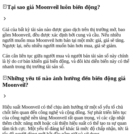
Tại sao giá Moonveil luôn biến động?
Giá của bất kỳ tài sản nào được giao dịch trên thị trường mở, bao
gồm Moonveil, đều được xác định bởi cung và cầu. Nếu nhiều
người muốn mua Moonveil hơn bán tại một mức giá, giá sẽ tăng.
Ngược lại, nếu nhiều người muốn bán hơn mua, giá sẽ giảm.
Cán cân liên tục giữa người mua và người bán tài sản số này chính
là lý do cơ bản khiến giá biến động, và đôi khi diễn biến này có thể
nhanh trong thị trường tài sản số.
Những yếu tố nào ảnh hưởng đến biến động giá
Moonveil?
Hiệu suất Moonveil có thể chịu ảnh hưởng từ một số yếu tố chủ
chốt liên quan đến công nghệ và cộng đồng. Sự phát triển liên tục
của công nghệ nền tảng Moonveil rất quan trọng, vì các cập nhật
thêm chức năng mới hoặc cải thiện hiệu suất có thể tạo ra sự quan
tâm tích cực. Một yếu tố đáng kể khác là mức độ chấp nhận, tức là
tốc độ người dùng mới bắt đầu nắm giữ và sử dụng.