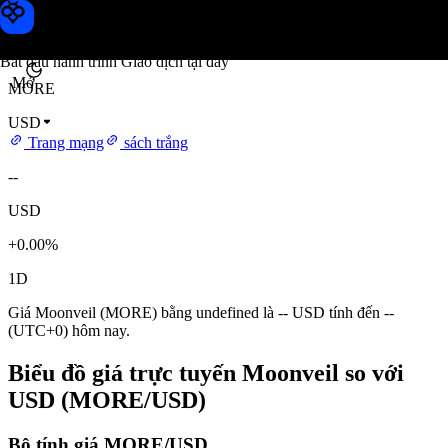
Giá Moonveil
Toobit
Bắt đầu hành trình Giao dịch tại đây
Mở
MORE
USD
Trang mạng
sách trắng
--
USD
+0.00%
1D
Giá Moonveil (MORE) bằng undefined là -- USD tính đến --
(UTC+0) hôm nay.
Biểu đồ giá trực tuyến Moonveil so với
USD (MORE/USD)
Bộ tính giá MORE/USD