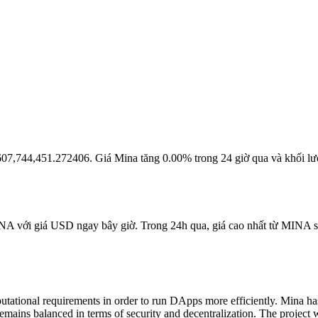
là 607,744,451.272406. Giá Mina tăng 0.00% trong 24 giờ qua và khối l
INA với giá USD ngay bây giờ. Trong 24h qua, giá cao nhất từ MINA s
utational requirements in order to run DApps more efficiently. Mina has 
 remains balanced in terms of security and decentralization. The proje