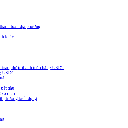
 thanh toán địa phương
nh khác
h toán, được thanh toán bằng USDT
ằng USDC
huận.
 bắt đầu
giao dịch
 thị trường biến động
àng