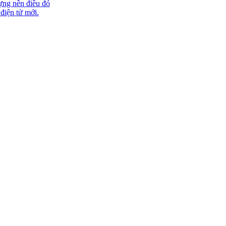
ựng nên điều đó
 điện tử mới.