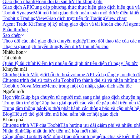
Giao dịch nhanh
Hoán đổi tài sản tức thì không phí
Giao dịch API
Cung cấp phương thức thực hiện giao dịch hiệu quả và
Toobit Synapse
Một mô hình giao dịch hoàn toàn mới được điều khiển
Toobit x TradingView
Giao dịch trực tiếp từ TradingView chart
Agent Trade Kit
Trang bị kỹ năng giao dịch và tài khoản cho AI agent
Phần thưởng
Sao chép
Theo dõi các nhà giao dịch chuyên nghiệp
Theo dõi thao tác của các n
Thạc sĩ giao dịch tuyển dụng
Kiếm được thu nhập cao
Nhiều hơn
Tài chính
Quản lý tài chính
Kiếm lợi nhuận ổn định từ tiền điện tử ngay lập tức
Khuyến mãi
Chương trình Môi giới
Tối ưu hoá volume API và hạ tầng giao dịch đ
Chương trình đại sứ toàn cầu Toobit
Trở thành đại sứ và nhận những p
Toobit x Nova.Meme
Meme trong một cú nhấp, giao dịch siêu tốc
Người mới
Học viện
Giúp bạn chuyển từ người mới sang nhà giao dịch chuyên n
Trung tâm trợ giúp
Giúp bạn giải quyết các vấn đề gặp phải trên nền t
Trung tâm thông báo
Kịp thời phát hành các thông báo và cập nhật hệ
Blog
Hiểu rõ thế giới tiền mã hóa, nắm bắt cơ hội giao dịch
Khám phá
Chương trình VIP của Toobit
Tận hưởng ưu đãi giảm phí và nhiều ph
Nhận định
Cập nhật tin tức tiền mã hóa mới nhất
Cộng đồng Toobit
Người dùng trao đổi kinh nghiệm, chia sẻ kiến thức