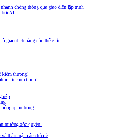
 nhanh chóng thông qua giao diện lập trình
 bởi AI
hà giao dịch hàng đầu thế giới
ể kiếm thưởng!
húc lợi cạnh tranh!
ghiệp
ảng
 thống quan trọng
ần thưởng độc quyền.
 và thảo luận các chủ đề