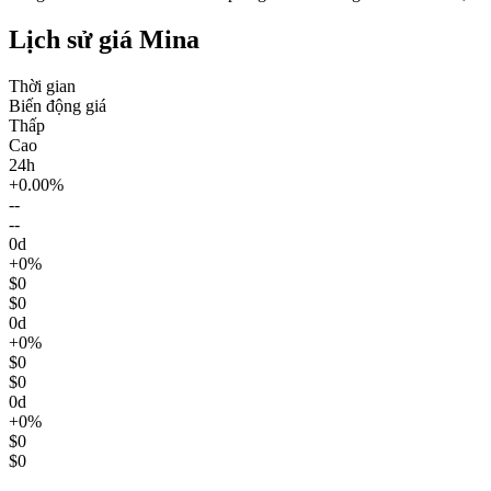
Lịch sử giá Mina
Thời gian
Biến động giá
Thấp
Cao
24h
+0.00%
--
--
0d
+0%
$0
$0
0d
+0%
$0
$0
0d
+0%
$0
$0