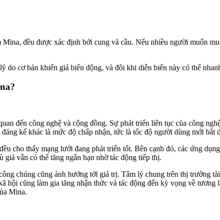
ồm Mina, đều được xác định bởi cung và cầu. Nếu nhiều người muốn mua
ý do cơ bản khiến giá biến động, và đôi khi diễn biến này có thể nhanh 
ina?
 quan đến công nghệ và cộng đồng. Sự phát triển liên tục của công ngh
 tố đáng kể khác là mức độ chấp nhận, tức là tốc độ người dùng mới bắt
ều cho thấy mạng lưới đang phát triển tốt. Bên cạnh đó, các ứng dụng t
ù giá vẫn có thể tăng ngắn hạn nhờ tác động tiếp thị.
ng chúng cũng ảnh hưởng tới giá trị. Tâm lý chung trên thị trường tài 
xã hội cũng làm gia tăng nhận thức và tác động đến kỳ vọng về tương la
của Mina.