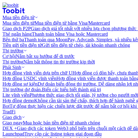
Mua tiền điện tử
Mua tiền điện tử
Mua tiền điện tử bằng Visa/Mastercard
Giao dịch P2P
Giao dịch giá tốt nhất với nhiều lựa chọn phương thức
Thẻ ngân hàng
Thanh toán bằng Visa hoặc Mastercard
Bên thứ ba
Thanh toán qua MoonPay, Advcash, Simplex, và nhiều kê
Tiền gửi tiền điện tử
Gửi tiền điện tử chéo, tài khoản nhanh chóng
Thị trường
Cơ hội
Nắm bắt xu hướng để đi trước
Thị trường
Nắm bắt thông tin thị trường kịp thời
Phái Sinh
Hợp đồng vĩnh viễn dựa trên chữ U
Hợp đồng có đòn bẩy, chưa than
Hợp đồng USDC vĩnh viễn
Hợp đồng vĩnh viễn được thanh toán b
Hợp đồng sự kiện
Dự đoán biến động thị trường. Dễ dàng nhận lợi n
Thị trường dự đoán.
Biến các hiểu biết thành giá trị
Lite vĩnh viễn
Phương thức giao dịch tối giản, lý tưởng cho người mới
Hợp đồng demo
Không cần tài sản thế chấp, thích hợp để hành nghề 
Bot
Tự động thực hiện các chiến lược đặt trước để nắm bắt cơ hội khi
TradFi
Giao dịch
Giao ngay
Mua hoặc bán tiền điện tử nhanh chóng
DEX +
Giao dịch các token Web3 phổ biến trên chuỗi một cách dễ d
Launchpad
Truy cập các listing token giai đoạn đầu