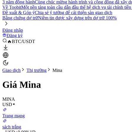
3 năm đồng hành
Cùng chúc mừng hành trình và cộng đồng đã xây d
Về Toobit
Một nền tảng toàn cầu dẫn đầu thế hệ dịch vụ tài chính tiền
Đề xuất & Góp ý
Chia sẻ ý tưởng để cải thiện sàn giao dịch
Bằng chứng dự trữ
Niềm tin được xây dựng trên dự trữ 100%
Đăng nhập
Đăng ký
🔥BTC/USDT
Giao dịch
Thị trường
Mina
Giá Mina
MINA
USD
Trang mạng
sách trắng