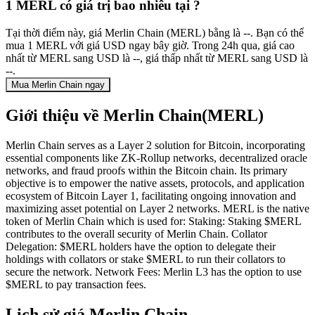
1 MERL có giá trị bao nhiêu tại ?
Tại thời điểm này, giá Merlin Chain (MERL) bằng là --. Bạn có thể
mua 1 MERL với giá USD ngay bây giờ. Trong 24h qua, giá cao
nhất từ MERL sang USD là --, giá thấp nhất từ MERL sang USD là
--.
Mua Merlin Chain ngay
Giới thiệu về Merlin Chain(MERL)
Merlin Chain serves as a Layer 2 solution for Bitcoin, incorporating
essential components like ZK-Rollup networks, decentralized oracle
networks, and fraud proofs within the Bitcoin chain. Its primary
objective is to empower the native assets, protocols, and application
ecosystem of Bitcoin Layer 1, facilitating ongoing innovation and
maximizing asset potential on Layer 2 networks. MERL is the native
token of Merlin Chain which is used for: Staking: Staking $MERL
contributes to the overall security of Merlin Chain. Collator
Delegation: $MERL holders have the option to delegate their
holdings with collators or stake $MERL to run their collators to
secure the network. Network Fees: Merlin L3 has the option to use
$MERL to pay transaction fees.
Lịch sử giá Merlin Chain