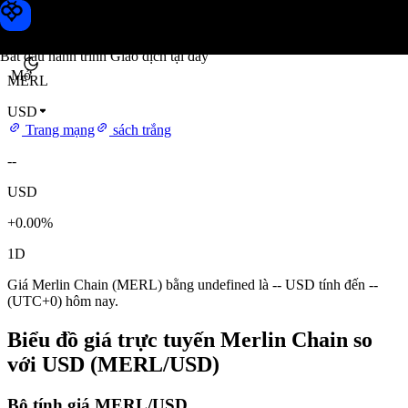
Giá Merlin Chain
Toobit
Bắt đầu hành trình Giao dịch tại đây
Mở
MERL
USD
Trang mạng
sách trắng
--
USD
+0.00%
1D
Giá Merlin Chain (MERL) bằng undefined là -- USD tính đến --
(UTC+0) hôm nay.
Biểu đồ giá trực tuyến Merlin Chain so
với USD (MERL/USD)
Bộ tính giá MERL/USD