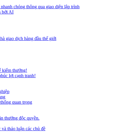
 nhanh chóng thông qua giao diện lập trình
 bởi AI
hà giao dịch hàng đầu thế giới
ể kiếm thưởng!
húc lợi cạnh tranh!
ghiệp
ảng
 thống quan trọng
ần thưởng độc quyền.
 và thảo luận các chủ đề