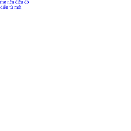
ựng nên điều đó
 điện tử mới.