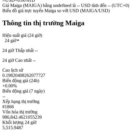
--
USD
+0.00%
1D
Giá Maiga (MAIGA) bằng undefined là -- USD tính đến -- (UTC+0)
Biểu đồ giá trực tuyến Maiga so với USD (MAIGA/USD)
Thông tin thị trường Maiga
Hiệu suất giá (24 giờ)
24 giờ
24 giờ Thấp nhất --
24 giờ Cao nhất --
Cao lịch sử
0.19820408262077727
Biến động giá (24h)
+0.00%
Biến động giá (7 ngày)
--
Xếp hạng thị trường
#1866
Vốn hóa thị trường
986,842.4621055239
Khối lượng 24 giờ
5,515.9487