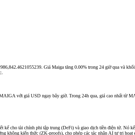
 là 986,842.4621055239. Giá Maiga tăng 0.00% trong 24 giờ qua và khố
c.
1 MAIGA với giá USD ngay bây giờ. Trong 24h qua, giá cao nhất từ M
ết kế cho tài chính phi tập trung (DeFi) và giao dịch tiền điện tử. N
 không kiến thức (ZK-proofs), cho phép các tác nhân AI tự trị hoạt 