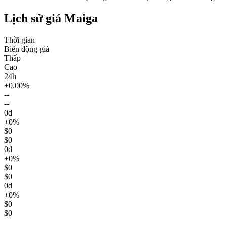
Lịch sử giá Maiga
Thời gian
Biến động giá
Thấp
Cao
24h
+0.00%
--
--
0d
+0%
$0
$0
0d
+0%
$0
$0
0d
+0%
$0
$0