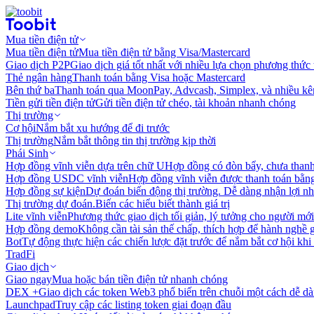
Mua tiền điện tử
Mua tiền điện tử
Mua tiền điện tử bằng Visa/Mastercard
Giao dịch P2P
Giao dịch giá tốt nhất với nhiều lựa chọn phương thức
Thẻ ngân hàng
Thanh toán bằng Visa hoặc Mastercard
Bên thứ ba
Thanh toán qua MoonPay, Advcash, Simplex, và nhiều kê
Tiền gửi tiền điện tử
Gửi tiền điện tử chéo, tài khoản nhanh chóng
Thị trường
Cơ hội
Nắm bắt xu hướng để đi trước
Thị trường
Nắm bắt thông tin thị trường kịp thời
Phái Sinh
Hợp đồng vĩnh viễn dựa trên chữ U
Hợp đồng có đòn bẩy, chưa than
Hợp đồng USDC vĩnh viễn
Hợp đồng vĩnh viễn được thanh toán b
Hợp đồng sự kiện
Dự đoán biến động thị trường. Dễ dàng nhận lợi n
Thị trường dự đoán.
Biến các hiểu biết thành giá trị
Lite vĩnh viễn
Phương thức giao dịch tối giản, lý tưởng cho người mới
Hợp đồng demo
Không cần tài sản thế chấp, thích hợp để hành nghề 
Bot
Tự động thực hiện các chiến lược đặt trước để nắm bắt cơ hội khi
TradFi
Giao dịch
Giao ngay
Mua hoặc bán tiền điện tử nhanh chóng
DEX +
Giao dịch các token Web3 phổ biến trên chuỗi một cách dễ d
Launchpad
Truy cập các listing token giai đoạn đầu