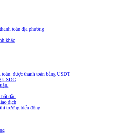
 thanh toán địa phương
nh khác
h toán, được thanh toán bằng USDT
ằng USDC
huận.
 bắt đầu
giao dịch
 thị trường biến động
àng