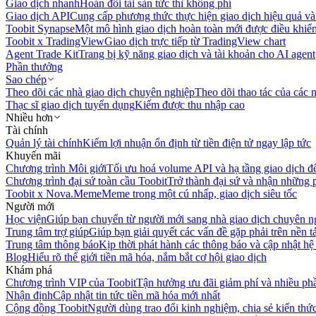
Giao dịch nhanh
Hoán đổi tài sản tức thì không phí
Giao dịch API
Cung cấp phương thức thực hiện giao dịch hiệu quả và
Toobit Synapse
Một mô hình giao dịch hoàn toàn mới được điều khiển
Toobit x TradingView
Giao dịch trực tiếp từ TradingView chart
Agent Trade Kit
Trang bị kỹ năng giao dịch và tài khoản cho AI agent
Phần thưởng
Sao chép
Theo dõi các nhà giao dịch chuyên nghiệp
Theo dõi thao tác của các n
Thạc sĩ giao dịch tuyển dụng
Kiếm được thu nhập cao
Nhiều hơn
Tài chính
Quản lý tài chính
Kiếm lợi nhuận ổn định từ tiền điện tử ngay lập tức
Khuyến mãi
Chương trình Môi giới
Tối ưu hoá volume API và hạ tầng giao dịch đ
Chương trình đại sứ toàn cầu Toobit
Trở thành đại sứ và nhận những p
Toobit x Nova.Meme
Meme trong một cú nhấp, giao dịch siêu tốc
Người mới
Học viện
Giúp bạn chuyển từ người mới sang nhà giao dịch chuyên n
Trung tâm trợ giúp
Giúp bạn giải quyết các vấn đề gặp phải trên nền t
Trung tâm thông báo
Kịp thời phát hành các thông báo và cập nhật hệ
Blog
Hiểu rõ thế giới tiền mã hóa, nắm bắt cơ hội giao dịch
Khám phá
Chương trình VIP của Toobit
Tận hưởng ưu đãi giảm phí và nhiều ph
Nhận định
Cập nhật tin tức tiền mã hóa mới nhất
Cộng đồng Toobit
Người dùng trao đổi kinh nghiệm, chia sẻ kiến thức