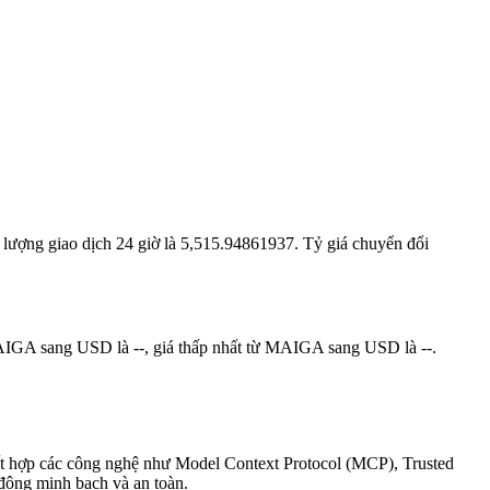
i lượng giao dịch 24 giờ là 5,515.94861937. Tỷ giá chuyển đổi
AIGA sang USD là --, giá thấp nhất từ MAIGA sang USD là --.
ó kết hợp các công nghệ như Model Context Protocol (MCP), Trusted
động minh bạch và an toàn.