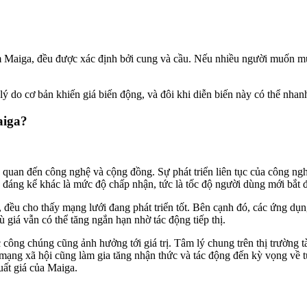
ồm Maiga, đều được xác định bởi cung và cầu. Nếu nhiều người muốn mu
ý do cơ bản khiến giá biến động, và đôi khi diễn biến này có thể nhanh 
aiga?
n quan đến công nghệ và cộng đồng. Sự phát triển liên tục của công ng
 tố đáng kể khác là mức độ chấp nhận, tức là tốc độ người dùng mới bắt
đều cho thấy mạng lưới đang phát triển tốt. Bên cạnh đó, các ứng dụng 
ù giá vẫn có thể tăng ngắn hạn nhờ tác động tiếp thị.
ông chúng cũng ảnh hưởng tới giá trị. Tâm lý chung trên thị trường tài 
 mạng xã hội cũng làm gia tăng nhận thức và tác động đến kỳ vọng về t
uất giá của Maiga.