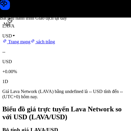
Giá Lava Network
Toobit
Bắt đầu hành trình Giao dịch tại đây
Mở
LAVA
USD
Trang mạng
sách trắng
--
USD
+0.00%
1D
Giá Lava Network (LAVA) bằng undefined là -- USD tính đến --
(UTC+0) hôm nay.
Biểu đồ giá trực tuyến Lava Network so
với USD (LAVA/USD)
Bộ tính giá LAVA/USD