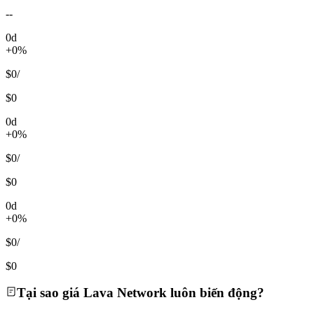
--
0d
+0%
$0
/
$0
0d
+0%
$0
/
$0
0d
+0%
$0
/
$0
Tại sao giá Lava Network luôn biến động?