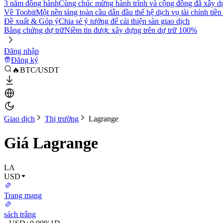
3 năm đồng hành
Cùng chúc mừng hành trình và cộng đồng đã xây d
Về Toobit
Một nền tảng toàn cầu dẫn đầu thế hệ dịch vụ tài chính tiền
Đề xuất & Góp ý
Chia sẻ ý tưởng để cải thiện sàn giao dịch
Bằng chứng dự trữ
Niềm tin được xây dựng trên dự trữ 100%
Đăng nhập
Đăng ký
🔥BTC/USDT
Giao dịch
Thị trường
Lagrange
Giá Lagrange
LA
USD
Trang mạng
sách trắng