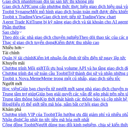
Giao dịch nhanh
Hoán đổi tài sản tức thì không phí
Giao dịch API
Cung cấp phương thức thực hiện giao dịch hiệu quả và
Toobit Synapse
Một mô hình giao dịch hoàn toàn mới được điều khiển
Toobit x TradingView
Giao dịch trực tiếp từ TradingView chart
Agent Trade Kit
Trang bị kỹ năng giao dịch và tài khoản cho AI agent
Phần thưởng
Sao chép
Theo dõi các nhà giao dịch chuyên nghiệp
Theo dõi thao tác của các n
Thạc sĩ giao dịch tuyển dụng
Kiếm được thu nhập cao
Nhiều hơn
Tài chính
Quản lý tài chính
Kiếm lợi nhuận ổn định từ tiền điện tử ngay lập tức
Khuyến mãi
Chương trình Môi giới
Tối ưu hoá volume API và hạ tầng giao dịch đ
Chương trình đại sứ toàn cầu Toobit
Trở thành đại sứ và nhận những p
Toobit x Nova.Meme
Meme trong một cú nhấp, giao dịch siêu tốc
Người mới
Học viện
Giúp bạn chuyển từ người mới sang nhà giao dịch chuyên n
Trung tâm trợ giúp
Giúp bạn giải quyết các vấn đề gặp phải trên nền t
Trung tâm thông báo
Kịp thời phát hành các thông báo và cập nhật hệ
Blog
Hiểu rõ thế giới tiền mã hóa, nắm bắt cơ hội giao dịch
Khám phá
Chương trình VIP của Toobit
Tận hưởng ưu đãi giảm phí và nhiều ph
Nhận định
Cập nhật tin tức tiền mã hóa mới nhất
Cộng đồng Toobit
Người dùng trao đổi kinh nghiệm, chia sẻ kiến thức