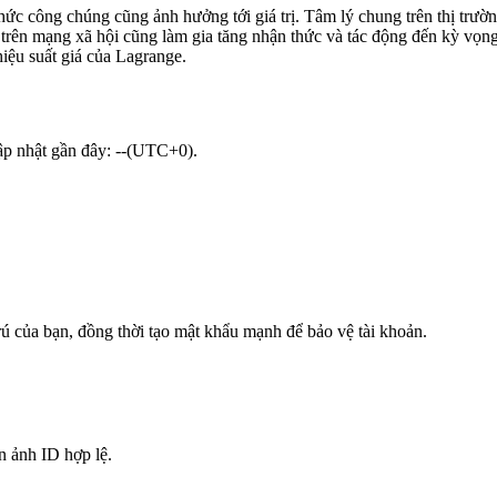
c công chúng cũng ảnh hưởng tới giá trị. Tâm lý chung trên thị trường 
trên mạng xã hội cũng làm gia tăng nhận thức và tác động đến kỳ vọng 
hiệu suất giá của Lagrange.
cập nhật gần đây: --(UTC+0).
trú của bạn, đồng thời tạo mật khẩu mạnh để bảo vệ tài khoản.
n ảnh ID hợp lệ.