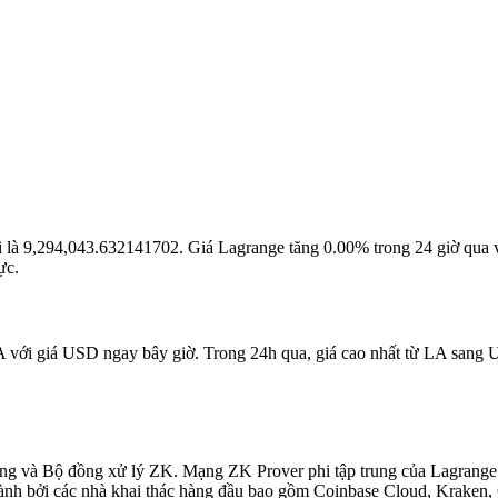
tại là 9,294,043.632141702. Giá Lagrange tăng 0.00% trong 24 giờ qua 
ực.
A với giá USD ngay bây giờ. Trong 24h qua, giá cao nhất từ LA sang US
ung và Bộ đồng xử lý ZK. Mạng ZK Prover phi tập trung của Lagrange 
 hành bởi các nhà khai thác hàng đầu bao gồm Coinbase Cloud, Krake