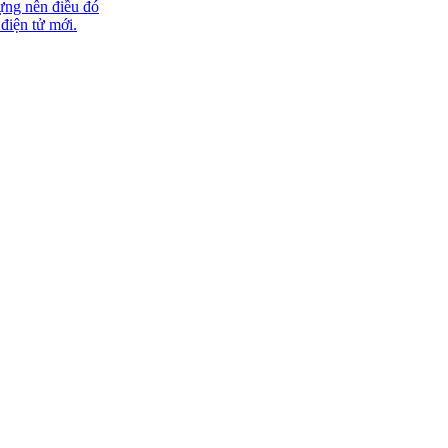
ựng nên điều đó
 điện tử mới.