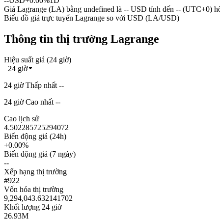
--
USD
+0.00%
1D
Giá Lagrange (LA) bằng undefined là -- USD tính đến -- (UTC+0) h
Biểu đồ giá trực tuyến Lagrange so với USD (LA/USD)
Thông tin thị trường Lagrange
Hiệu suất giá (24 giờ)
24 giờ
24 giờ Thấp nhất --
24 giờ Cao nhất --
Cao lịch sử
4.502285725294072
Biến động giá (24h)
+0.00%
Biến động giá (7 ngày)
--
Xếp hạng thị trường
#922
Vốn hóa thị trường
9,294,043.632141702
Khối lượng 24 giờ
26.93M