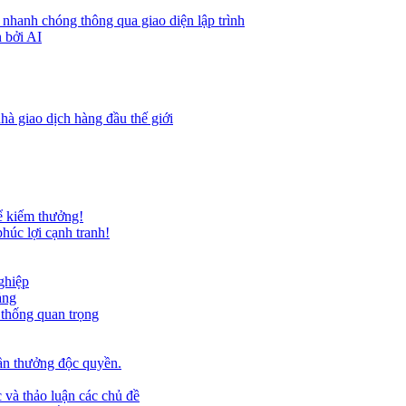
 nhanh chóng thông qua giao diện lập trình
 bởi AI
hà giao dịch hàng đầu thế giới
ể kiếm thưởng!
húc lợi cạnh tranh!
ghiệp
ảng
 thống quan trọng
ần thưởng độc quyền.
 và thảo luận các chủ đề