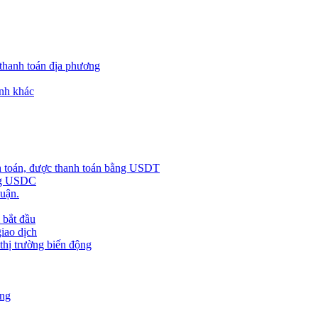
 thanh toán địa phương
nh khác
h toán, được thanh toán bằng USDT
ằng USDC
huận.
 bắt đầu
giao dịch
 thị trường biến động
àng