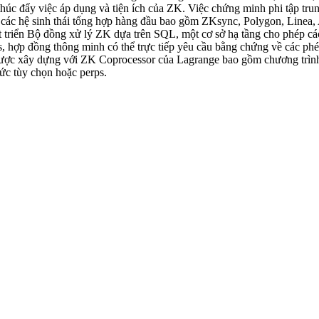
 thúc đẩy việc áp dụng và tiện ích của ZK. Việc chứng minh phi tập tru
 các hệ sinh thái tổng hợp hàng đầu bao gồm ZKsync, Polygon, Linea, 
 triển Bộ đồng xử lý ZK dựa trên SQL, một cơ sở hạ tầng cho phép các 
 gas, hợp đồng thông minh có thể trực tiếp yêu cầu bằng chứng về các ph
được xây dựng với ZK Coprocessor của Lagrange bao gồm chương trình 
hức tùy chọn hoặc perps.