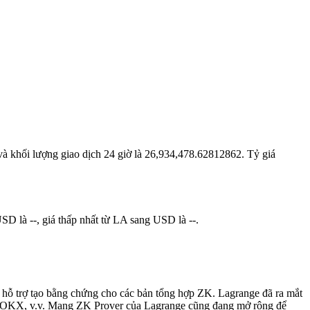
và khối lượng giao dịch 24 giờ là 26,934,478.62812862. Tỷ giá
D là --, giá thấp nhất từ LA sang USD là --.
hỗ trợ tạo bằng chứng cho các bản tổng hợp ZK. Lagrange đã ra mắt
n, OKX, v.v. Mạng ZK Prover của Lagrange cũng đang mở rộng để