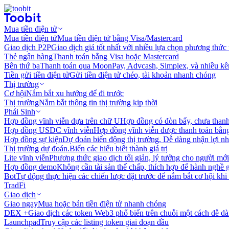
Mua tiền điện tử
Mua tiền điện tử
Mua tiền điện tử bằng Visa/Mastercard
Giao dịch P2P
Giao dịch giá tốt nhất với nhiều lựa chọn phương thức
Thẻ ngân hàng
Thanh toán bằng Visa hoặc Mastercard
Bên thứ ba
Thanh toán qua MoonPay, Advcash, Simplex, và nhiều kê
Tiền gửi tiền điện tử
Gửi tiền điện tử chéo, tài khoản nhanh chóng
Thị trường
Cơ hội
Nắm bắt xu hướng để đi trước
Thị trường
Nắm bắt thông tin thị trường kịp thời
Phái Sinh
Hợp đồng vĩnh viễn dựa trên chữ U
Hợp đồng có đòn bẩy, chưa than
Hợp đồng USDC vĩnh viễn
Hợp đồng vĩnh viễn được thanh toán b
Hợp đồng sự kiện
Dự đoán biến động thị trường. Dễ dàng nhận lợi n
Thị trường dự đoán.
Biến các hiểu biết thành giá trị
Lite vĩnh viễn
Phương thức giao dịch tối giản, lý tưởng cho người mới
Hợp đồng demo
Không cần tài sản thế chấp, thích hợp để hành nghề 
Bot
Tự động thực hiện các chiến lược đặt trước để nắm bắt cơ hội khi
TradFi
Giao dịch
Giao ngay
Mua hoặc bán tiền điện tử nhanh chóng
DEX +
Giao dịch các token Web3 phổ biến trên chuỗi một cách dễ d
Launchpad
Truy cập các listing token giai đoạn đầu