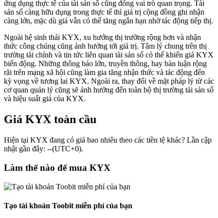
ứng dụng thực tế của tài sản số cũng đóng vai trò quan trọng. Tài
sản số càng hữu dụng trong thực tế thì giá trị cộng đồng ghi nhận
càng lớn, mặc dù giá vẫn có thể tăng ngắn hạn nhờ tác động tiếp thị.
Ngoài hệ sinh thái KYX, xu hướng thị trường rộng hơn và nhận
thức công chúng cũng ảnh hưởng tới giá trị. Tâm lý chung trên thị
trường tài chính và tin tức liên quan tài sản số có thể khiến giá KYX
biến động. Những thông báo lớn, truyền thông, hay bàn luận rộng
rãi trên mạng xã hội cũng làm gia tăng nhận thức và tác động đến
kỳ vọng về tương lai KYX. Ngoài ra, thay đổi về mặt pháp lý từ các
cơ quan quản lý cũng sẽ ảnh hưởng đến toàn bộ thị trường tài sản số
và hiệu suất giá của KYX.
Giá KYX toàn cầu
Hiện tại KYX đang có giá bao nhiêu theo các tiền tệ khác? Lần cập
nhật gần đây: --(UTC+0).
Làm thế nào để mua KYX
Tạo tài khoản Toobit miễn phí của bạn