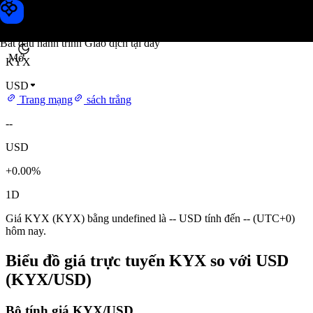
Giá KYX
Toobit
Bắt đầu hành trình Giao dịch tại đây
Mở
KYX
USD
Trang mạng
sách trắng
--
USD
+0.00%
1D
Giá KYX (KYX) bằng undefined là -- USD tính đến -- (UTC+0)
hôm nay.
Biểu đồ giá trực tuyến KYX so với USD
(KYX/USD)
Bộ tính giá KYX/USD