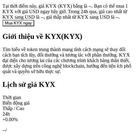
Tại thời điểm này, giá KYX (KYX) bằng là --. Bạn có thể mua 1
KYX với giá USD ngay bây giờ. Trong 24h qua, giá cao nhất từ
KYX sang USD là --, giá thấp nhất từ KYX sang USD là --.
Mua KYX ngay
Giới thiệu về KYX(KYX)
Tìm hiểu về token trung thành mang tính cách mạng sẽ thay đổi
cách bạn tích lũy, đổi thưởng và tương tác với phần thưởng. KYX
đại diện cho tương lai của các chương trình khách hàng thân thiết,
được xây dựng trên công nghệ blockchain, hướng đến tiện ích phổ
quát và quyền sở hữu thực sự.
Lịch sử giá KYX
Thời gian
Biến động giá
Thấp / Cao
24h
+0.00%
--
/