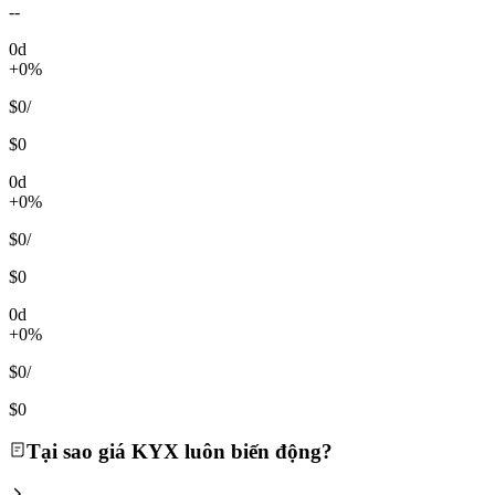
--
0d
+0%
$0
/
$0
0d
+0%
$0
/
$0
0d
+0%
$0
/
$0
Tại sao giá KYX luôn biến động?