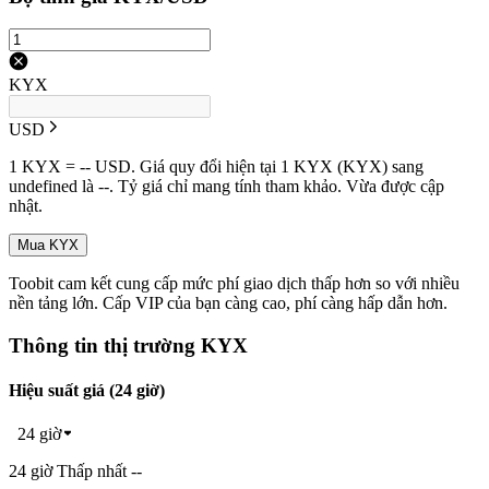
KYX
USD
1 KYX = -- USD. Giá quy đổi hiện tại 1 KYX (KYX) sang
undefined là --. Tỷ giá chỉ mang tính tham khảo. Vừa được cập
nhật.
Mua KYX
Toobit cam kết cung cấp mức phí giao dịch thấp hơn so với nhiều
nền tảng lớn. Cấp VIP của bạn càng cao, phí càng hấp dẫn hơn.
Thông tin thị trường KYX
Hiệu suất giá (24 giờ)
24 giờ
24 giờ Thấp nhất --